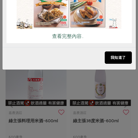
注意事項
請勿置放於陽光直射及高溫潮濕處。
你可能有興趣的產品
查看完整內容..
我知道了
嘉農酒莊
嘉農酒莊
綠主張料理用米酒-600ml
綠主張38度米酒-600ml
600毫升
600毫升