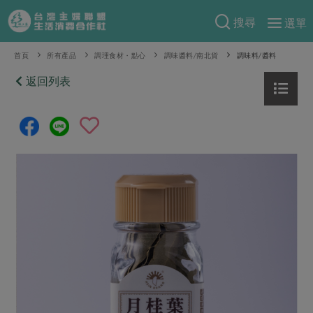
搜尋
選單
產品分類
首頁
所有產品
調理食材・點心
調味醬料/南北貨
調味料/醬料
當季蔬果
返回列表
食譜料理
一籃菜
當令水果
食材
特別企畫
芽苗類
蕈菇類
米食
預購活動
綠主張
辛香料類
麵食
把最好的台灣味帶回家！
觀點文章
關於合作社
肉食
奶蛋豆・五穀
防災用品預購圓滿結束
主婦食堂
一籃菜真心話
海鮮
蛋
乳製品
認識合作社
重要公告
2026年端午節預購圓滿結束
社內大小事
合作聯合國
常備菜
豆製品
米麵雜糧
關於我們
更多預購活動
產品故事
生活提案
蔬食
合作社組織
肉品・水產
樂齡生活
親子食育
蛋料理
當季產品
員工與求才