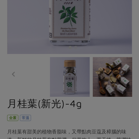
畜產肉類
水產
廚房瑜伽
合作25-經典快閃最後一週
水畜加工品
料理方式
產品檢驗
合作25-精選產品第四彈
關注議題
烘焙．點心
自主把關
合作25-精選產品第三彈
調理食材・點心
減硝酸鹽
惜食
醬料
檢驗報告
更多當季產品
調味醬料/南北貨
烘焙
非基改運動
支持本土農糧
湯品．鍋物
硝酸鹽檢驗
休閒零嘴
沖泡飲品
廢核運動
能源議題
漬物
議題活動
保健食品
減添加物
減塑減廢
涼拌沙拉
社員權益
主婦聯盟X樂齡網特約優惠案
公益金
食農教育
飲品
居家好物
合作社法規
30%rPET紅烏龍茶
更多議題
美妝保養
個人清潔
社務專區
2024農業發展計畫年度報告
月桂葉(新光)-4g
主題食譜
生活者e週報
家庭清潔
織品
選舉專區
更多議題活動
異國料理
日用品
圖書禮品
全素
常溫
綠主張月刊
年菜食譜
防災用品
最新消息
把最好的台灣味帶回家！
月桂葉有甜美的植物香脂味，又帶點肉豆蔻及樟腦的味
典藏閱覽室
養身食補