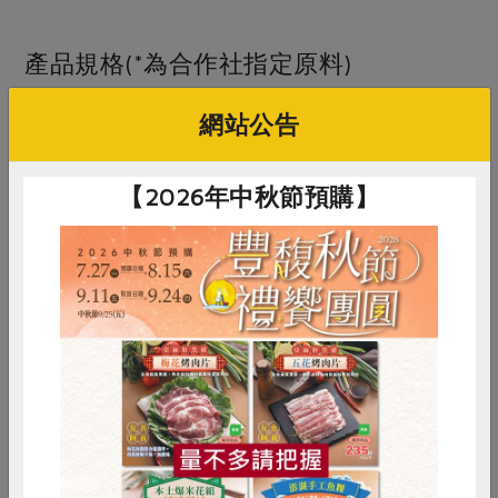
產品規格(*為合作社指定原料)
網站公告
產品名稱
月桂葉(新光)-4g
農友/生產者
新光洋菜企業股份有限公司
【2026年中秋節預購】
產地/原產地
土耳其
淨重/數量
4公克
內容物
月桂葉
保存條件
常溫未開封可保存36個月
惜食
RPET
食譜
減硝酸鹽
調理方式
適用於調製醬汁、烹煮肉類、豆類或
雞蛋
食安
共同購買
番茄等料理。