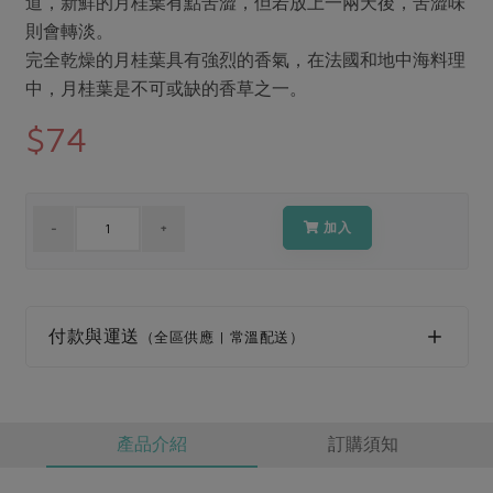
道，新鮮的月桂葉有點苦澀，但若放上一兩天後，苦澀味
媒體報導
最新產品
節慶大餐
則會轉淡。
下載專區
完全乾燥的月桂葉具有強烈的香氣，在法國和地中海料理
優惠專區
中，月桂葉是不可或缺的香草之一。
高麗菜海鮮煎餅
地區活動
$74
素食專區
社務會議
地區活動
樂齡友善
活動報下載
加入
付款與運送
（全區供應 | 常溫配送）
產品介紹
訂購須知