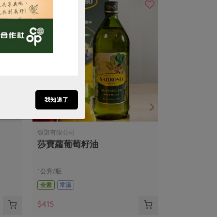
我知道了
馥聚有限公司
莎寶蘿葡萄籽油
1公升/瓶
全素
常溫
$415