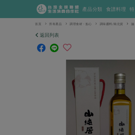
產品分類
食譜料理
特
首頁
所有產品
調理食材・點心
調味醬料/南北貨
油
返回列表