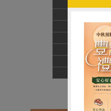
農友/生產者
楊
產地/原產地
台
淨重/數量
5
內容物
苦
保存條件
1
產品說明
採
調理方式
煎
惜