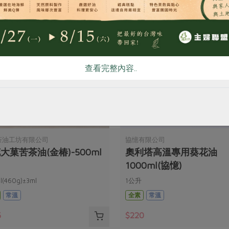
查看完整內容..
茶油工坊有限公司
協憶有限公司
大菓苦茶油(金椿)-500ml
奧利塔高溫專用葵花油
1000ml(協憶)
l(460g)±3ml
1公升
常溫
全素
常溫
5
$220