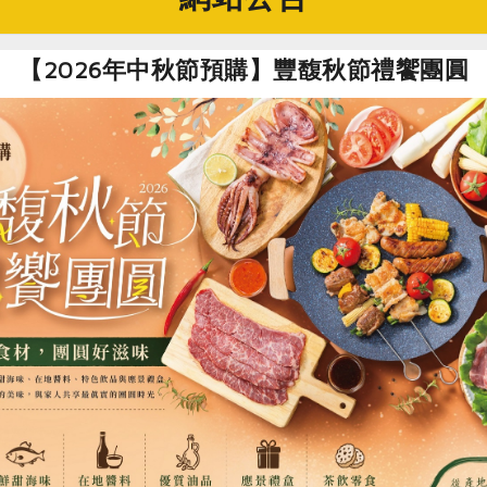
永勝
灣
【2026年中秋節預購】豐馥秋節禮饗團圓
00毫升
茶籽
8個月
無毒種植，種植處為原住民保留區，無臨田汙染危險
、煮、拌等各種美味烹飪需求
食
RPET
食譜
減硝酸鹽
雞蛋
食安
共同
你可能有興趣的產品