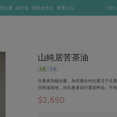
別企畫
綠主張
關於合作社
重要公告
社員登
山純居苦茶油
全素
常溫
生產者為楊永勝，為供應合作社愛玉子生產者
住民保留地，由生產者自行運送榨油，可
$2,650