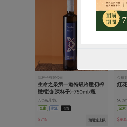
深杯子有限公司
金椿
生命之泉第一道特級冷壓初榨
紅花
橄欖油(深杯子)-750ml/瓶
750毫升/瓶
500m
全素
常溫
預購
全素
$715
$90
預購達上限