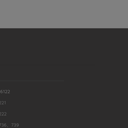
-6122
21
22
36、739