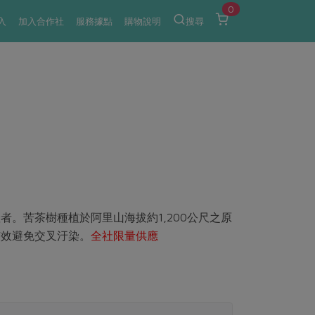
0
入
加入合作社
服務據點
購物說明
搜尋
。苦茶樹種植於阿里山海拔約1,200公尺之原
有效避免交叉汙染。
全社限量供應