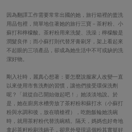
因為翻譯工作需要常常出國的她，旅行箱裡的盥洗
用品包裡，簡單地住著她的旅行三寶－茶籽粉、小
蘇打和檸檬酸。茶籽粉用來洗髮、洗澡；檸檬酸是
潤髮良伴；而小蘇打則代替牙膏刷牙，架上看起來
不起眼的三項產品，卻成為她生活中不可或缺的洗
潔好物。
剛入社時，麗真心想著：要怎麼說服家人改變一直
以來使用市售洗劑的習慣，讓他們接受環保洗劑
呢？「就從自己開始做起吧！」她淡淡地說。於
是，她在廚房水槽旁放了茶籽粉和蘇打水（小蘇打
粉與水調和後，放在噴槍裡），吃飽飯輪她洗碗
時，就用茶籽粉代替洗碗精。隔天，媽媽也好奇地
拿起茶籽粉刷洗鍋子，卻意外發現這個粉其實挺好