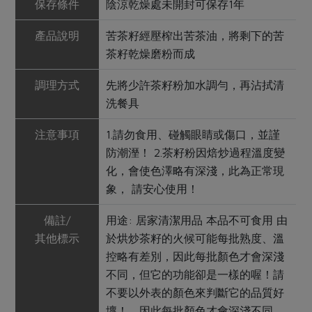
保存條件
陰涼乾燥處未開封可保存1年
產品說明
苦茶籽經壓榨出苦茶油，將剩下的苦
茶籽乾燥磨粉而成
調理方式
先將少許茶籽粉加水調勻，再沾拭清
洗餐具
注意事項
1.請勿食用、碰觸眼睛或傷口，並謹
防潮溼！ 2.茶籽粉因焙炒過程溫度變
化，會使色澤略有深淺，此為正常現
象， 請安心使用！
備註/
用途: 居家清潔用品 本品不可食用 由
其他標示
於烘炒茶籽的火候可能每批熟度、溫
控略有差別，因此每批顏色才會深淺
不同，但它的功能卻是一樣的喔！請
不要以外表的顏色來判斷它的品質好
壞！，因此每批顏色才會深淺不同，