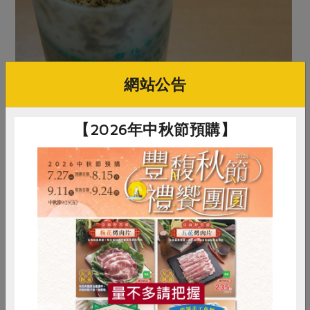
網站公告
【2026年中秋節預購】
惜食
RPET
食譜
減硝酸鹽
雞蛋
食安
共同購買
旅行三寶：茶籽粉、小蘇打和檸檬酸。