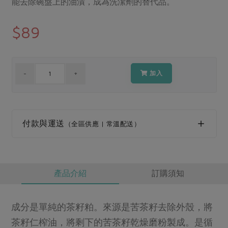
媒體報導
能去除碗盤上的油漬，成為洗潔劑的替代品。
最新產品
節慶大餐
下載專區
$89
優惠專區
高麗菜海鮮煎餅
地區活動
素食專區
加入
社務會議
地區活動
樂齡友善
活動報下載
付款與運送
（全區供應 | 常溫配送）
產品介紹
訂購須知
成分是單純的茶籽粕。來源是苦茶籽去除外殼，將
茶籽仁榨油，將剩下的苦茶籽乾燥磨粉製成。是循