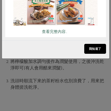
茶籽粉洗髮ing
查看完整內容..
首先倒適量的茶籽粉進小臉盆裡，加水一起拌勻
後，分成兩次洗髮，第二次洗後會覺得頭髮略帶
澀感。
我知道了
將檸檬酸加水調勻後作為潤髮使用，之後沖洗乾
淨即可(有人會用醋來潤髮)。
洗頭時順流下來的茶籽粉水也別浪費了，用來把
身體搓洗乾淨。