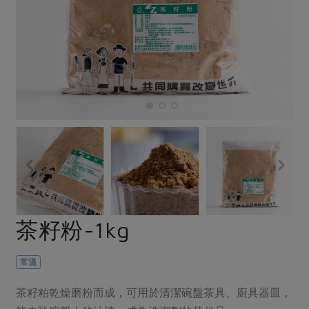
畜產肉類
水產
廚房瑜伽
合作25-經典快閃最後一週
水畜加工品
料理方式
產品檢驗
合作25-精選產品第四彈
關注議題
烘焙．點心
自主把關
合作25-精選產品第三彈
調理食材・點心
減硝酸鹽
惜食
醬料
檢驗報告
更多當季產品
調味醬料/南北貨
烘焙
非基改運動
支持本土農糧
湯品．鍋物
硝酸鹽檢驗
休閒零嘴
沖泡飲品
廢核運動
能源議題
漬物
議題活動
保健食品
減添加物
減塑減廢
涼拌沙拉
社員權益
主婦聯盟X樂齡網特約優惠案
公益金
食農教育
飲品
居家好物
合作社法規
30%rPET紅烏龍茶
更多議題
美妝保養
個人清潔
社務專區
2024農業發展計畫年度報告
茶籽粉-1kg
主題食譜
生活者e週報
家庭清潔
織品
選舉專區
更多議題活動
異國料理
日用品
圖書禮品
常溫
綠主張月刊
年菜食譜
防災用品
最新消息
把最好的台灣味帶回家！
茶籽粕乾燥磨粉而成，可用於清潔碗盤茶具、廚具器皿，
典藏閱覽室
養身食補