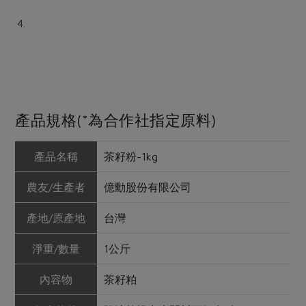
產品規格(*為合作社指定原料)
產品名稱
茶籽粉-1kg
農友/生產者
億勳股份有限公司
產地/原產地
台灣
淨重/數量
1公斤
內容物
茶籽粕