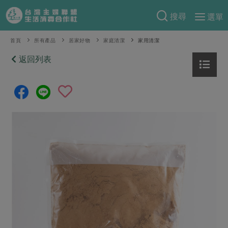
搜尋
選單
產品分類
首頁
所有產品
居家好物
家庭清潔
家用清潔
當季蔬果
返回列表
食譜料理
一籃菜
當令水果
食材
特別企畫
芽苗類
蕈菇類
米食
預購活動
綠主張
辛香料類
麵食
把最好的台灣味帶回家！
觀點文章
關於合作社
肉食
奶蛋豆・五穀
防災用品預購圓滿結束
主婦食堂
一籃菜真心話
海鮮
蛋
乳製品
認識合作社
重要公告
2026年端午節預購圓滿結束
社內大小事
合作聯合國
常備菜
豆製品
米麵雜糧
關於我們
更多預購活動
產品故事
生活提案
蔬食
合作社組織
肉品・水產
樂齡生活
親子食育
蛋料理
當季產品
員工與求才