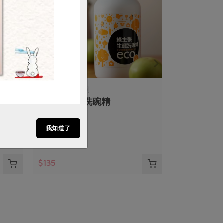
綠宣生技有限公司
綠
綠主張生態洗碗精
我知道了
480mL
常溫
$135