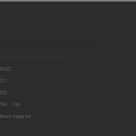
-6122
21
22
36、739
hucc-coop.tw