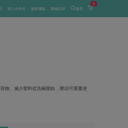
0
入
加入合作社
服務據點
購物說明
搜尋
內容物。減少塑料從洗碗開始，壓頭可重覆使
。