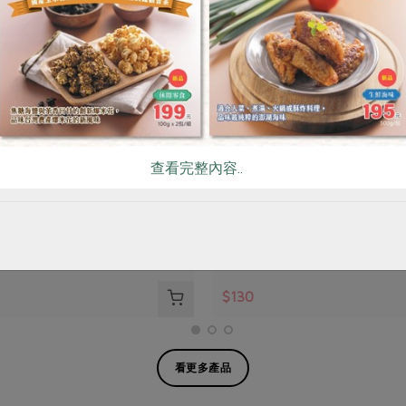
生技股份有限公司
綠宣生技有限公司
查看完整內容..
檬酸
綠主張生態溫和洗碗精(
宣)-480ml/瓶
克 (1磅)
480毫升
常溫
$130
看更多產品