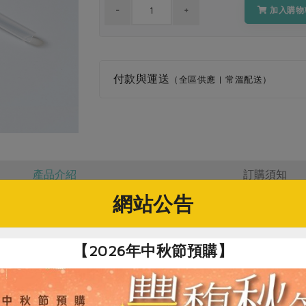
加入購物
付款與運送
（全區供應 | 常溫配送）
產品介紹
訂購須知
網站公告
社指定原料)
【2026年中秋節預購】
洗碗精壓頭