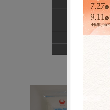
農友/生產者
產地/原產地
淨重/數量
內容物
調理方式
惜