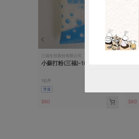
三福生技股份有限公司
三福
小蘇打粉(三福)-1KG
檸
1公斤
454公
常溫
常溫
$60
$60