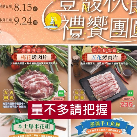
綠宣生技有限公司
台灣
1入
PP (外觀)、PE (吸管)、304不鏽鋼(彈簧+鋼珠)
綠主張生態洗碗精出料壓頭汰舊更換
你可能有興趣的產品
食
RPET
食譜
減硝酸鹽
雞蛋
食安
共同