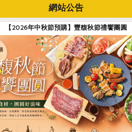
網站公告
社指定原料)
【2026年中秋節預購】豐馥秋節禮饗團圓
傘布巧袋(生活者)
生活者工作坊
台灣
1件, 規格 - 29cm(長) X 14cm(寬) X 20cm(高)
材質: 尼龍
常溫
食
RPET
食譜
減硝酸鹽
雞蛋
食安
共同