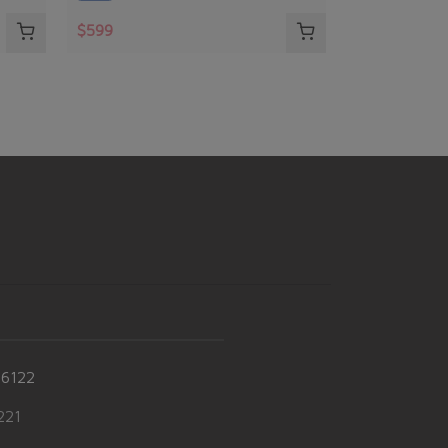
分、底寬20公分
$599
-6122
21