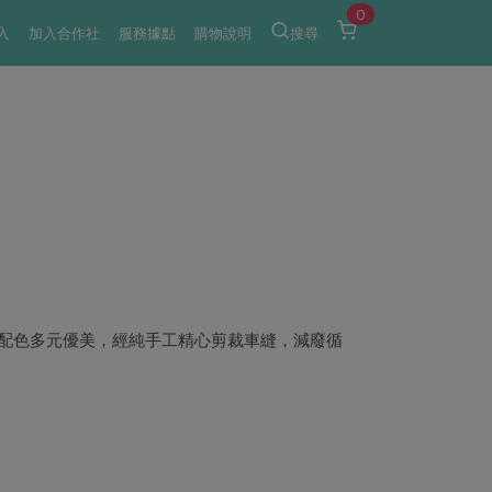
0
入
加入合作社
服務據點
購物說明
搜尋
配色多元優美，經純手工精心剪裁車縫，減廢循