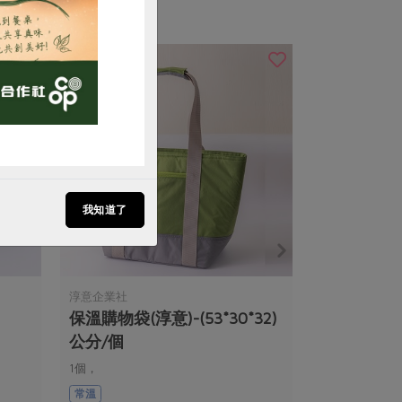
我知道了
淳意企業社
保溫購物袋(淳意)-(53*30*32)
公分/個
1個，
尺寸：上長53公分、下長30公分、高32公
常溫