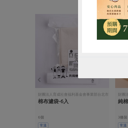
財團法人育成社會福利基金會事業部台北市
財團
棉布濾袋-6入
純棉
永明發展中心
永明
6個
3條裝
常溫
常溫