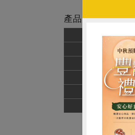
產品規格(*為合作
產品名稱
農友/生產者
產地/原產地
淨重/數量
內容物
保存條件
惜