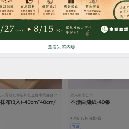
你可能有興趣的產品
查看完整內容..
法人育成社會福利基金會事業部台北市
經東有限公司
抹布(3入)-40cm*40cm/
不漂白濾紙-40張
發展中心
40張（2杯份量/張）
常溫