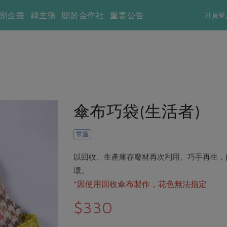
別企畫
綠主張
關於合作社
重要公告
社員登
傘布巧袋(生活者)
常溫
以回收、生產庫存廢材再次利用、巧手再生，
環。
*因使用回收傘布製作，花色無法指定
$330