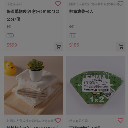
畜產肉類
水產
廚房瑜伽
淳意企業社
財團法人育成社會福利基金會事業部
傳到心坎裡，誠心又澎派
保溫購物袋(淳意)-(53*30*32)
棉布濾袋-6入
水畜加工品
料理方式
台北市永明發展中心
產品檢驗
合作25-經典快閃最後一週
關注議題
公分/個
烘焙．點心
自主把關
1個，
6個
合作25-精選產品第四彈
調理食材・點心
減硝酸鹽
惜食
醬料
尺寸：上長53公分、下長30公分、高32
常溫
常溫
檢驗報告
更多當季產品
調味醬料/南北貨
烘焙
非基改運動
支持本土農糧
公分、底寬20公分
湯品．鍋物
$599
$185
硝酸鹽檢驗
休閒零嘴
沖泡飲品
廢核運動
能源議題
漬物
議題活動
保健食品
減添加物
減塑減廢
涼拌沙拉
社員權益
主婦聯盟X樂齡網特約優惠案
公益金
食農教育
飲品
居家好物
合作社法規
30%rPET紅烏龍茶
更多議題
美妝保養
個人清潔
社務專區
2024農業發展計畫年度報告
主題食譜
生活者e週報
家庭清潔
織品
選舉專區
更多議題活動
異國料理
日用品
圖書禮品
綠主張月刊
年菜食譜
防災用品
最新消息
傳到心坎裡，誠心又澎派
財團法人育成社會福利基金會事業部
經東有限公司
典藏閱覽室
養身食補