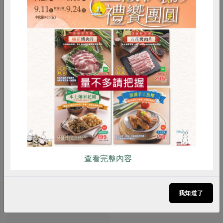
1件, 規格 - 29cm(長) X 14cm(寬) X
尺寸: 40×22×30公分(長×寬×高)
20cm(高)
常溫
常溫
$330
$580
暫無庫存
暫無庫存
惜食
RPET
食譜
減硝酸鹽
雞蛋
食安
共同購買
查看完整內容..
生活者工作坊
傘布便當袋
我知道了