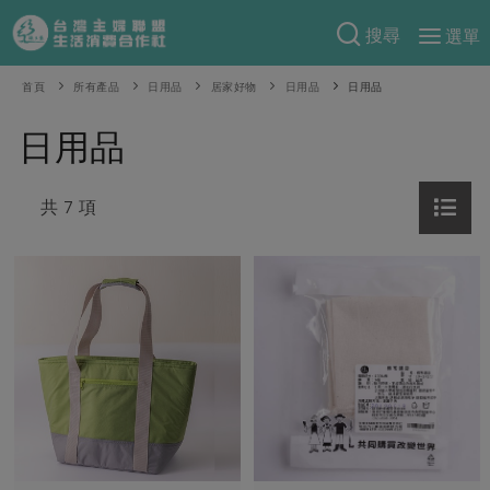
搜尋
選單
產品分類
首頁
所有產品
日用品
居家好物
日用品
日用品
當季蔬果
食譜料理
日用品
一籃菜
當令水果
食材
特別企畫
芽苗類
共 7 項
蕈菇類
米食
預購活動
綠主張
辛香料類
麵食
把最好的台灣味帶回家！
觀點文章
關於合作社
肉食
奶蛋豆・五穀
防災用品預購圓滿結束
主婦食堂
一籃菜真心話
海鮮
蛋
乳製品
認識合作社
重要公告
2026年端午節預購圓滿結束
社內大小事
合作聯合國
常備菜
豆製品
米麵雜糧
關於我們
更多預購活動
產品故事
生活提案
蔬食
合作社組織
肉品・水產
樂齡生活
親子食育
蛋料理
當季產品
員工與求才