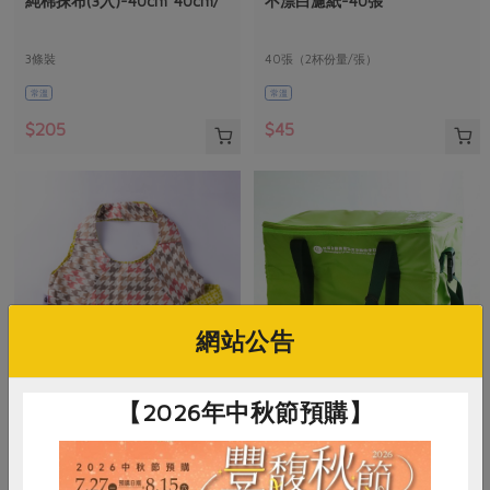
純棉抹布(3入)-40cm*40cm/
不漂白濾紙-40張
媒體報導
台北市永明發展中心
最新產品
節慶大餐
下載專區
3條裝
40張（2杯份量/張）
優惠專區
常溫
常溫
高麗菜海鮮煎餅
地區活動
素食專區
$205
$45
社務會議
地區活動
樂齡友善
活動報下載
網站公告
【2026年中秋節預購】
生活者工作坊
淳意企業社
傘布巧袋(生活者)
保溫購物袋(淳意)-40x22x30公
分/個