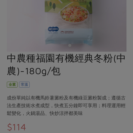
畜產肉類
水產
廚房瑜伽
合作25-經典快閃最後一週
水畜加工品
料理方式
產品檢驗
合作25-精選產品第四彈
關注議題
烘焙．點心
自主把關
合作25-精選產品第三彈
調理食材・點心
減硝酸鹽
惜食
醬料
檢驗報告
更多當季產品
調味醬料/南北貨
烘焙
非基改運動
支持本土農糧
湯品．鍋物
硝酸鹽檢驗
休閒零嘴
沖泡飲品
廢核運動
能源議題
中農種福園有機經典冬粉(中
漬物
議題活動
保健食品
減添加物
減塑減廢
涼拌沙拉
農)-180g/包
社員權益
主婦聯盟X樂齡網特約優惠案
公益金
食農教育
飲品
居家好物
合作社法規
30%rPET紅烏龍茶
更多議題
全素
常溫
美妝保養
個人清潔
社務專區
2024農業發展計畫年度報告
主題食譜
成份單純以有機馬鈴薯澱粉及有機綠豆澱粉製成；遵循古
生活者e週報
家庭清潔
織品
選舉專區
更多議題活動
法生產技術水煮成型，快煮五分鐘即可享用；料理運用輕
異國料理
日用品
圖書禮品
鬆變化，火鍋湯品、快炒涼拌都美味
綠主張月刊
年菜食譜
防災用品
最新消息
把最好的台灣味帶回家！
$114
典藏閱覽室
養身食補