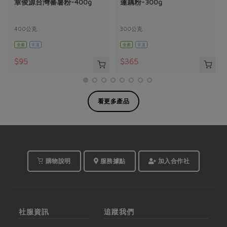
章俊源台灣蕃薯粉-400g
蓮藕粉-300g
400公克
300公克
全素
常溫
全素
常溫
$95
$365
看更多產品
購物說明
服務據點
加入合作社
社服資訊
追蹤我們