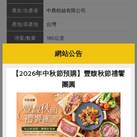
農友/生產者
中農粉絲有限公司
產地/原產地
台灣
淨重/數量
180公克
內容物
有機馬鈴薯澱粉(中國)、有機綠豆澱
網站公告
粉(中國)、水
【2026年中秋節預購】豐馥秋節禮饗
保存條件
陰涼乾燥處未開封3年
團圓
產品說明
選用內蒙沙壤土種植有機馬鈴薯及東
北松嫩黑土平原種植有機綠豆製成澱
粉，中農百年精湛製粉工藝，結合自
動化設備，無任何人工添加，最好的
有機原料、最佳的製粉技術，製成品
惜食
RPET
食譜
減硝酸鹽
質最佳、Q滑、柔嫩的有機健康冬
雞蛋
食安
共同購買
粉。