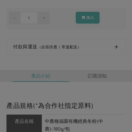
媒體報導
最新產品
節慶大餐
下載專區
加入
優惠專區
高麗菜海鮮煎餅
地區活動
素食專區
社務會議
地區活動
付款與運送
（全區供應 | 常溫配送）
樂齡友善
活動報下載
產品介紹
訂購須知
產品規格(*為合作社指定原料)
產品名稱
中農種福園有機經典冬粉(中
農)-180g/包