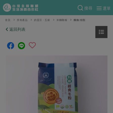
搜尋
選單
產品分類
首頁
所有產品
奶蛋豆・五穀
米麵雜糧
麵條/粉類
當季蔬果
返回列表
食譜料理
一籃菜
當令水果
食材
特別企畫
芽苗類
蕈菇類
米食
預購活動
綠主張
辛香料類
麵食
把最好的台灣味帶回家！
觀點文章
關於合作社
肉食
奶蛋豆・五穀
防災用品預購圓滿結束
主婦食堂
一籃菜真心話
海鮮
蛋
乳製品
認識合作社
重要公告
2026年端午節預購圓滿結束
社內大小事
合作聯合國
常備菜
豆製品
米麵雜糧
關於我們
更多預購活動
產品故事
生活提案
蔬食
合作社組織
肉品・水產
樂齡生活
親子食育
蛋料理
當季產品
員工與求才