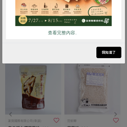
備註/
有機驗證字號: 1-009-210173
其他標示
驗證機構: 采園生態驗證有限公司
查看完整內容..
你可能有興趣的產品
我知道了
薯寶國際有限公司(章源)
范郁卿