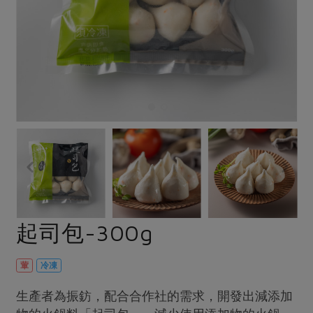
畜產肉類
水產
廚房瑜伽
合作25-經典快閃最後一週
水畜加工品
料理方式
產品檢驗
合作25-精選產品第四彈
關注議題
烘焙．點心
自主把關
合作25-精選產品第三彈
調理食材・點心
減硝酸鹽
惜食
醬料
檢驗報告
更多當季產品
調味醬料/南北貨
烘焙
非基改運動
支持本土農糧
湯品．鍋物
硝酸鹽檢驗
休閒零嘴
沖泡飲品
廢核運動
能源議題
漬物
議題活動
保健食品
減添加物
減塑減廢
涼拌沙拉
社員權益
主婦聯盟X樂齡網特約優惠案
公益金
食農教育
飲品
居家好物
合作社法規
30%rPET紅烏龍茶
更多議題
美妝保養
個人清潔
社務專區
2024農業發展計畫年度報告
起司包-300g
主題食譜
生活者e週報
家庭清潔
織品
選舉專區
更多議題活動
異國料理
日用品
圖書禮品
葷
冷凍
綠主張月刊
年菜食譜
防災用品
最新消息
把最好的台灣味帶回家！
生產者為振鈁，配合合作社的需求，開發出減添加
典藏閱覽室
養身食補