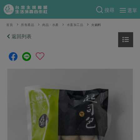
搜尋
選單
產品分類
首頁
所有產品
肉品・水產
水畜加工品
火鍋料
當季蔬果
返回列表
食譜料理
一籃菜
當令水果
食材
特別企畫
芽苗類
蕈菇類
米食
預購活動
綠主張
辛香料類
麵食
把最好的台灣味帶回家！
觀點文章
關於合作社
肉食
奶蛋豆・五穀
防災用品預購圓滿結束
主婦食堂
一籃菜真心話
海鮮
蛋
乳製品
認識合作社
重要公告
2026年端午節預購圓滿結束
社內大小事
合作聯合國
常備菜
豆製品
米麵雜糧
關於我們
更多預購活動
產品故事
生活提案
蔬食
合作社組織
肉品・水產
樂齡生活
親子食育
蛋料理
當季產品
員工與求才