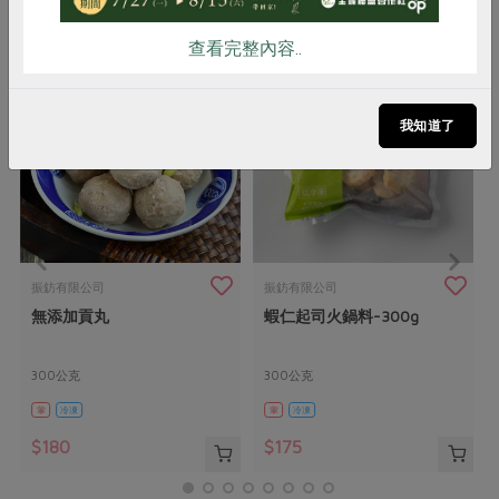
你可能有興趣的產品
查看完整內容..
我知道了
振鈁有限公司
振鈁有限公司
無添加貢丸
蝦仁起司火鍋料-300g
300公克
300公克
葷
冷凍
葷
冷凍
$180
$175