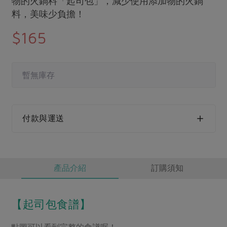
物的火鍋料「起司包」，減少使用添加物的火鍋
媒體報導
最新產品
料，美味少負擔！
節慶大餐
下載專區
$165
優惠專區
高麗菜海鮮煎餅
地區活動
素食專區
社務會議
地區活動
暫無庫存
樂齡友善
活動報下載
付款與運送
產品介紹
訂購須知
【起司包食譜】
點圖可以看到完整的食譜喔！