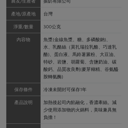
農友/生產者
振鈁有限公司
產地/原產地
台灣
淨重/數量
300公克
內容物
魚漿(金線魚漿、糖、多磷酸鈉)、
水、乳酪絲（莫扎瑞拉乳酪、巧達乳
酪)、蛋白液、馬鈴薯澱粉、大豆油、
特砂、岩鹽、胡蘿蔔、含鹽奶油、碳
酸鈣、品質改良劑(麥芽糊精、谷氨醯
胺轉氨酶)
保存條件
冷凍未開封可保存1年
產品說明
加熱後起司內餡融化，香濃牽絲。減
少使用添加物的火鍋料，美味兼具無
負擔！