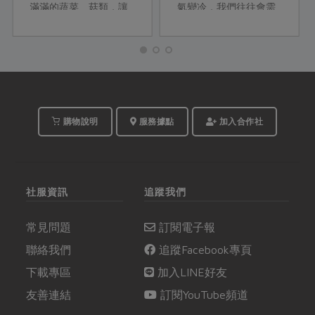
滿滿的蔬菜、菇類，讓
氣變冷，我們往往會需
來自日本的Yuki老師讚
要更多能量來幫助身體
嘆著合作社當季好食材
對抗寒冷。要儲備冬天
的美味。就讓活潑可愛
的能量，一般多選在立
的Yuki老師，以她嫻熟
冬開始進補，本篇介紹
的料理經驗，與我們聊
四神湯、肉骨茶兩種簡
聊日式壽喜燒的各項豐
單的冬令進補藥膳，並
富學問吧！
設計成料理給大家參
購物說明
服務據點
加入合作社
考。
社服資訊
追蹤我們
常見問題
訂閱電子報
聯絡我們
追蹤Facebook專頁
下載專區
加入LINE好友
友善連結
訂閱YouTube頻道