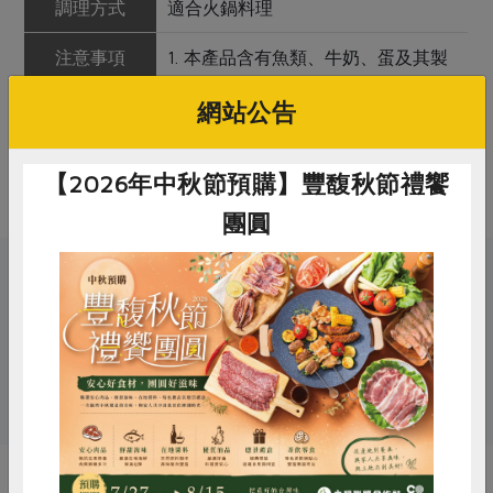
調理方式
適合火鍋料理
注意事項
1. 本產品含有魚類、牛奶、蛋及其製
品，對其過敏者請勿食用。 2. 本產品
網站公告
生產製程廠房，其設備或生產管線有
處理甲殼、大豆、芝麻及含麩質之穀
物及其製品。
【2026年中秋節預購】豐馥秋節禮饗
團圓
關鍵字
# 阿中丸子
# 振鈁
# 火鍋料
惜食
RPET
食譜
減硝酸鹽
# 火鍋
雞蛋
食安
共同購買