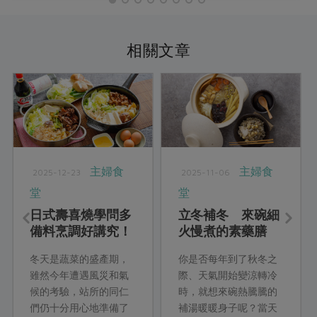
相關文章
主婦食
主婦食
2025-12-23
2025-11-06
堂
堂
日式壽喜燒學問多
立冬補冬 來碗細
備料烹調好講究！
火慢煮的素藥膳
你想吃關東關西哪
冬天是蔬菜的盛產期，
你是否每年到了秋冬之
一道？
雖然今年遭遇風災和氣
際、天氣開始變涼轉冷
候的考驗，站所的同仁
時，就想來碗熱騰騰的
們仍十分用心地準備了
補湯暖暖身子呢？當天