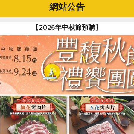
網站公告
社指定原料)
【2026年中秋節預購】
2kg/包
星鄉
)
封可保存 6個月(開封後請冷藏)
度氣候條件，水稻為一期稻作，七月收割後便讓土地養息，以期
上三星鄉無污染的水源，生產出好品質的稻米。