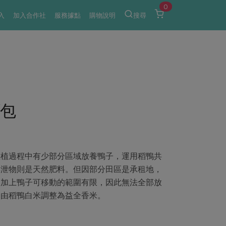
0
入
加入合作社
服務據點
購物說明
搜尋
/包
種植過程中有少部分區域放養鴨子，運用稻鴨共
排泄物則是天然肥料。但因部分田區是承租地，
，加上鴨子可移動的範圍有限，因此無法全部放
名由稻鴨白米調整為益全香米。