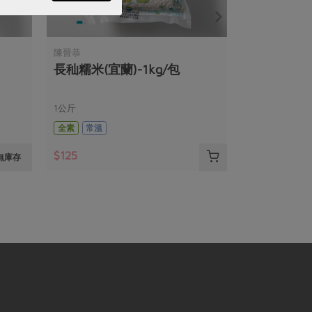
陳晉恭
長秈糯米(宜蘭)-1kg/包
1公斤
全素
常溫
$125
無庫存