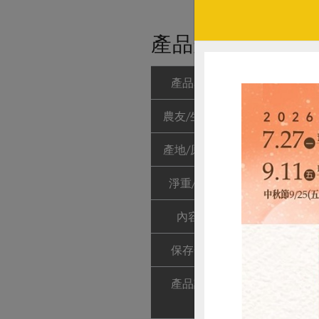
產品規格(*為合作
產品名稱
益全香米(宜蘭)-
農友/生產者
陳晉恭
產地/原產地
台灣宜蘭縣三
淨重/數量
2 公斤
內容物
白米(台農71號
保存條件
陰涼乾燥處未開
產品說明
蘭陽平原因緯
契約生產，加