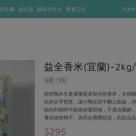
別企畫
綠主張
關於合作社
重要公告
社員登
益全香米(宜蘭)-2kg
全素
常溫
與稻鴨米生產者陳晉恭契作的香米，水稻
生的古早智慧，讓小鴨在田中翻土除蟲，
租約到期時可能會歸還田地，不適合圍網
養或放牧鴨子。為符合實際狀況，此款品
$295