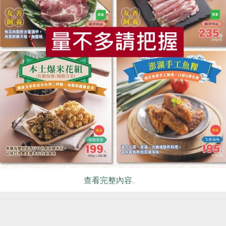
期、碾製日期、有效期限印於包裝袋上
食
RPET
食譜
減硝酸鹽
雞蛋
食安
共同
你可能有興趣的產品
查看完整內容..