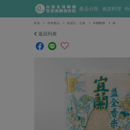
產品分類
食譜料理
特
首頁
所有產品
奶蛋豆・五穀
米麵雜糧
米
返回列表