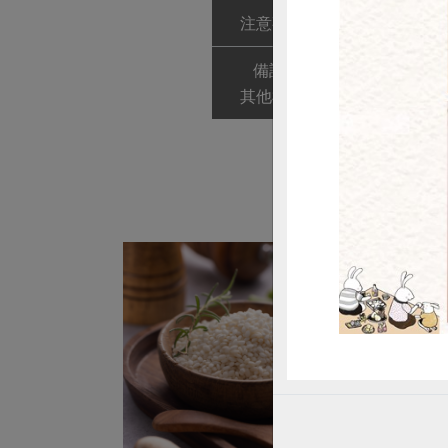
注意事項
品質規格、產
惜
備註/
友善級
其他標示