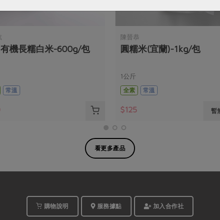
炫
陳晉恭
有機長糯白米-600g/包
圓糯米(宜蘭)-1kg/包
1公斤
常溫
全素
常溫
0
$125
暫
看更多產品
購物說明
服務據點
加入合作社