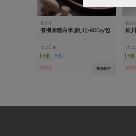
賴兆炫
賴兆
包
有機圓糯白米(銀川)-600g/包
銀川
600公克
600g
全素
常溫
全素
$100
$10
暫無庫存