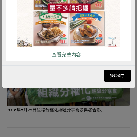
雞蛋
食安
共同購買
解決問題、共築安全的社會工具，正積極發展勞動事業，
打造糧食、能源、照護的自給網絡。
查看完整內容..
我知道了
2018年8月25日組織分權化經驗分享會參與者合影。