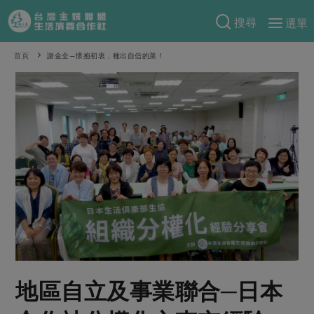
搜尋
選單
產品分類
首頁
謝金全—懷抱初衷，種出自信的菜！
當季蔬果
食譜料理
一籃菜
當令水果
食材
特別企畫
芽苗類
蕈菇類
米食
預購活動
綠主張
辛香料類
麵食
把最好的台灣味帶回家！
觀點文章
關於合作社
肉食
奶蛋豆・五穀
防災用品預購圓滿結束
主婦食堂
一籃菜真心話
海鮮
蛋
乳製品
認識合作社
重要公告
2026年端午節預購圓滿結束
社內大小事
合作聯合國
常備菜
豆製品
米麵雜糧
關於我們
更多預購活動
產品故事
生活提案
蔬食
合作社組織
地區自立及事業聯合─日本
肉品・水產
樂齡生活
親子食育
蛋料理
當季產品
員工與求才