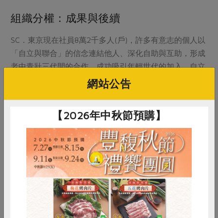
組織分權：成果與後續
SC．東京現在社員8萬2千多人(戶)，許多有意志的個人以
「自立與聯合」的信念連結他人、深化自助與互助，形成
老中青壯三代間的合作，成功吸引年輕世代的加入。自立
與聯合也擴展為地區生協之間、與聯合社或與地區其他組
網站公告
織間關係的基礎。
生活俱樂部堅守的組織三大目的：
【2026年中秋節預購】
一、與生產者共同做出消費材。
二、打造社區必要的功能。
三、建構可展現自我的人際關係。
面對暖化及環境惡化、社員高齡化福祉供給不足、農業及
中小型加工業後繼無人、大規模災害的互助網，這些困境
惜食
RPET
食譜
減硝酸鹽
難道還寄望市場經濟來解決嗎？生活俱樂部以合作社就是