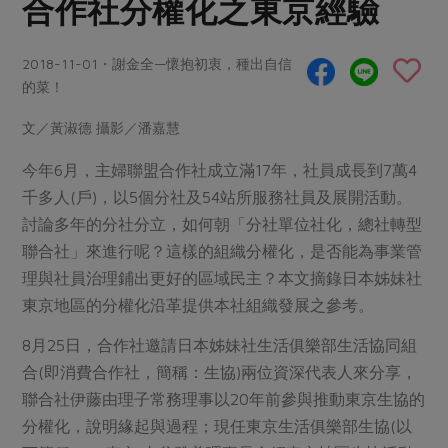
合作社分權化之東京經驗
畜產肉類
水產
廚房瑜伽
合作25-經典快閃最後一週
水畜加工品
料理方式
產品檢驗
合作25-精選產品第四彈
2018-11-01・謝金全—懷抱初衷，種出自信
關注議題
烘焙．點心
的菜！
自主把關
合作25-精選產品第三彈
調理食材・點心
減硝酸鹽
惜食
醬料
文／黃淑德 攝影／潘嘉慧
檢驗報告
更多當季產品
調味醬料/南北貨
烘焙
非基改運動
支持本土農糧
湯品．鍋物
硝酸鹽檢驗
今年6月，主婦聯盟合作社成立滿17年，社員成長到7萬4
休閒零嘴
沖泡飲品
廢核運動
能源議題
漬物
千多人(戶)，以5個分社及54站所服務社員及展開活動。
議題活動
保健食品
減添加物
減塑減廢
討論多年的分社分立，如何朝「分社單位社化，總社轉型
涼拌沙拉
社員權益
主婦聯盟X樂齡網特約優惠案
公益金
食農教育
聯合社」來進行呢？這樣的組織分權化，是否能為事業管
飲品
居家好物
合作社法規
30%rPET紅烏龍茶
理與社員治理鋪出更好的區域民主？本文摘錄日本姊妹社
更多議題
東京地區的分權化沿革提供本社組織發展之參考。
美妝保養
個人清潔
社務專區
2024農業發展計畫年度報告
主題食譜
生活者e週報
家庭清潔
織品
8月25日，合作社邀請日本姊妹社生活俱樂部生活協同組
選舉專區
更多議題活動
異國料理
合(即消費合作社，簡稱：生協)兩位資深代表人來分享，
日用品
圖書禮品
綠主張月刊
聯合社伊藤由理子常務理事以20年前參與推動東京生協的
年菜食譜
防災用品
最新消息
把最好的台灣味帶回家！
分權化，說明緣起與過程；現任東京生活俱樂部生協(以
典藏閱覽室
養身食補