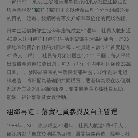
媒體報導
下簡稱SC．東京)土谷雅美理事長介紹東京社區生協活動
最新產品
節慶大餐
與事業現況
[備註]
[備註]
本文以伊藤由理子分享組織分權
下載專區
的目的、經過，後續將有專文介紹區單協化的實踐過程。
優惠專區
高麗菜海鮮煎餅
日本生活俱樂部生協今年慶祝成立50週年，社員人數超過
地區活動
素食專區
40萬人(戶)
[備註]
[備註]
生活俱樂部生活協同組合，是33
社務會議
地區活動
個地區消費合作社的共同名稱，社員總人數今年首度超過
樂齡友善
40萬人（戶），社員每月須出股金1,000 日圓，每人平均
活動報下載
出資股金超過10萬日圓，每人（戶）平均年利用額達23萬
日圓。
。發跡於東京的生活俱樂部生協，30年前展開組
織改造，將班配為基礎的共同購買，逐漸轉為現在以個別
配送為主及9個店鋪的服務，並開展地區多樣社員互助、
能源、福祉事業及食農活動。
組織再造：落實社員參與及自主營運
1988年，SC．東京成立20週年，社員人數達5萬3千人，
確認將以「自立於地區為目標」展開組織再造。隔年，社