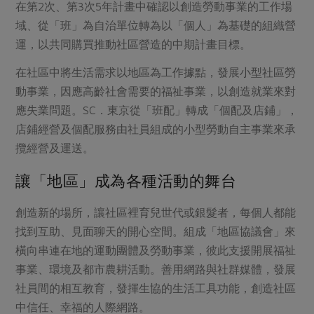
在第2次、第3次5年計畫中確認以創造勞動事業的工作場
域、從「班」為自治單位轉為以「個人」為基礎的組織營
運，以共同購買推動社區營造的中期計畫目標。
在社區中將生活需求以地區為工作據點，發展小型社區勞
動事業，因應高齡社會需要的福祉事業，以創造就業來對
應失業問題。SC．東京從「班配」轉成「個配及店鋪」，
店鋪經營及個配服務由社員組成的小型勞動自主事業來承
攬經營及運送。
讓「地區」成為各種活動的舞台
創造新的場所，讓社區裡育兒世代或銀髮者，每個人都能
找到互助、見面聊天的開心空間。組成「地區協議會」來
橫向串連在地的運動團體及勞動事業，彼此支援開展福祉
事業、環境及都市農耕活動。善用網路與社群媒體，發展
社員間的相互教育，發揮生協的生活工具功能，創造社區
中信任、幸福的人際網路。