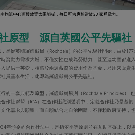
南物流中心頂樓放置太陽能板，每日可供應相當於28 家戶電力。
社原型 源自英國公平先驅社
，是從英國羅虛戴爾（Rochdale）的公平先驅社開始，由於1
時勞動力需求大增，不僅女性也成為勞動力，甚至連幼童都進入工
每人提供一英鎊，相當於兩週薪資的費用作為基金，只用來販賣
障社員基本生活，此即為羅虛戴爾公平先驅社。
的一套典範及原型，羅虛戴爾原則（Rochdale Principle
合作社聯盟（ICA）在合作社識別聲明中，定義合作社乃是基
、文化需求與願望，而自願結合之自治團體，不仰賴政府支持，
934年頒令的合作社法中，是指依平等原則並在互助基礎上，以