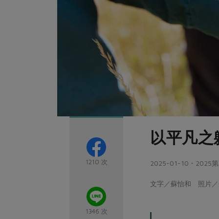
以平凡之
1210 次
2025-01-10・2
文字／蘇怡和 照片／企畫
1346 次