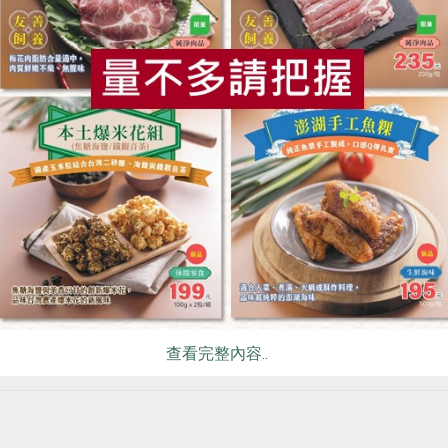
食
RPET
食譜
減硝酸鹽
雞蛋
食安
共同
示，自己當全職媽媽那幾年，因為參與合作社才未與社會脫節。
曾說，到合作社買東西時，打開冷凍或冷藏的門之前，要先看好
型購物場所，會在意公眾事務、關照環境永續，並非營業額至上
查看完整內容..
須自負盈虧，參與合作社的社員也是參與了組織的經濟實體運作