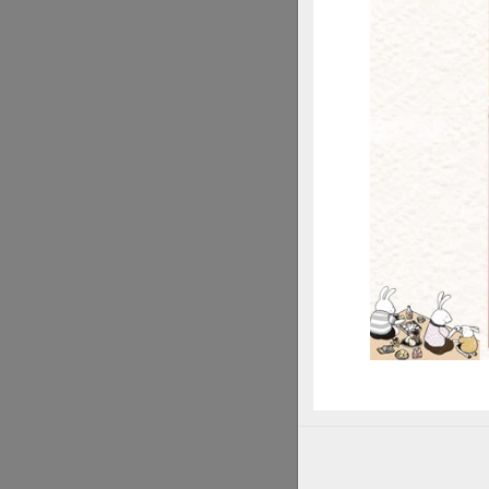
惜
理事主席彭桂枝表
合作社講師姜淑禮
明合作社是個非典
性，就是合作社必