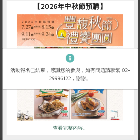
【2026年中秋節預購】
議題講座
兒福聯盟親職講座---《未來議會》桌遊體驗
沈寶莉
講師
2026-09-24
時間
10:00-12:00
惜食
RPET
食譜
減硝酸鹽
活動報名已結束，感謝您的參與，如有問題請聯繫 02-
新竹站三樓教室
地點
雞蛋
食安
共同購買
29996122，謝謝。
立即報名
查看完整內容..