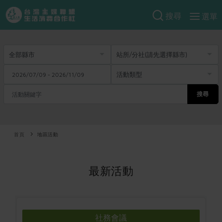
搜尋
選單
產品分類
當季蔬果
食譜料理
一籃菜
當令水果
食材
特別企畫
芽苗類
蕈菇類
搜尋
米食
預購活動
綠主張
辛香料類
麵食
把最好的台灣味帶回家！
觀點文章
首頁
關於合作社
地區活動
肉食
奶蛋豆・五穀
防災用品預購圓滿結束
主婦食堂
一籃菜真心話
海鮮
蛋
乳製品
認識合作社
重要公告
2026年端午節預購圓滿結束
最新活動
社內大小事
合作聯合國
常備菜
豆製品
米麵雜糧
關於我們
更多預購活動
產品故事
生活提案
蔬食
合作社組織
肉品・水產
樂齡生活
親子食育
蛋料理
當季產品
員工與求才
社務會議