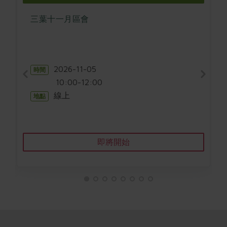
畜產肉類
水產
廚房瑜伽
傳到心坎裡，誠心又澎派
三葉十一月區會
水畜加工品
料理方式
產品檢驗
合作25-經典快閃最後一週
關注議題
烘焙．點心
自主把關
合作25-精選產品第四彈
調理食材・點心
減硝酸鹽
惜食
醬料
檢驗報告
更多當季產品
2026-11-05
調味醬料/南北貨
烘焙
時間
非基改運動
支持本土農糧
湯品．鍋物
10:00-12:00
硝酸鹽檢驗
休閒零嘴
沖泡飲品
廢核運動
能源議題
漬物
線上
地點
議題活動
保健食品
減添加物
減塑減廢
涼拌沙拉
社員權益
主婦聯盟X樂齡網特約優惠案
公益金
食農教育
飲品
居家好物
合作社法規
30%rPET紅烏龍茶
即將開始
更多議題
美妝保養
個人清潔
社務專區
2024農業發展計畫年度報告
主題食譜
生活者e週報
家庭清潔
織品
選舉專區
更多議題活動
異國料理
日用品
圖書禮品
綠主張月刊
年菜食譜
防災用品
最新消息
傳到心坎裡，誠心又澎派
典藏閱覽室
養身食補