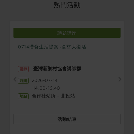
媒體報導
熱門活動
最新產品
節慶大餐
下載專區
優惠專區
高麗菜海鮮煎餅
地區活動
議題講座
素食專區
社務會議
地區活動
0714惜食生活提案~食材大復活
樂齡友善
活動報下載
臺灣新鄉村協會講師群
講師
2026-07-14
時間
14:00-16:40
合作社站所 - 北投站
地點
活動結束