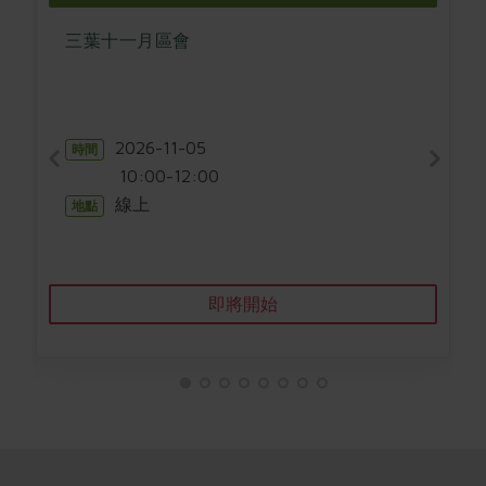
畜產肉類
水產
廚房瑜伽
合作25-經典快閃最後一週
三葉十一月區會
水畜加工品
料理方式
產品檢驗
合作25-精選產品第四彈
關注議題
烘焙．點心
自主把關
合作25-精選產品第三彈
調理食材・點心
減硝酸鹽
惜食
醬料
檢驗報告
更多當季產品
2026-11-05
調味醬料/南北貨
烘焙
時間
非基改運動
支持本土農糧
湯品．鍋物
10:00-12:00
硝酸鹽檢驗
休閒零嘴
沖泡飲品
廢核運動
能源議題
漬物
線上
地點
議題活動
保健食品
減添加物
減塑減廢
涼拌沙拉
社員權益
主婦聯盟X樂齡網特約優惠案
公益金
食農教育
飲品
居家好物
合作社法規
30%rPET紅烏龍茶
即將開始
更多議題
美妝保養
個人清潔
社務專區
2024農業發展計畫年度報告
主題食譜
生活者e週報
家庭清潔
織品
選舉專區
更多議題活動
異國料理
日用品
圖書禮品
綠主張月刊
年菜食譜
防災用品
最新消息
把最好的台灣味帶回家！
典藏閱覽室
養身食補