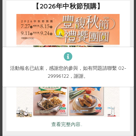
【2026年中秋節預購】
議題講座
兒福聯盟親職講座---《未來議會》桌遊體驗
沈寶莉
講師
2026-09-24
時間
10:00-12:00
惜食
RPET
食譜
減硝酸鹽
活動報名已結束，感謝您的參與，如有問題請聯繫 02-
新竹站三樓教室
地點
雞蛋
食安
共同購買
29996122，謝謝。
立即報名
查看完整內容..