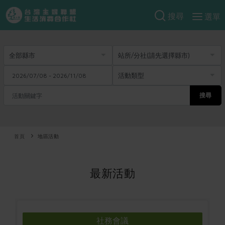
搜尋
選單
產品分類
當季蔬果
食譜料理
一籃菜
當令水果
食材
特別企畫
芽苗類
蕈菇類
搜尋
米食
預購活動
綠主張
辛香料類
麵食
把最好的台灣味帶回家！
觀點文章
首頁
關於合作社
地區活動
肉食
奶蛋豆・五穀
防災用品預購圓滿結束
主婦食堂
一籃菜真心話
海鮮
蛋
乳製品
認識合作社
重要公告
2026年端午節預購圓滿結束
最新活動
社內大小事
合作聯合國
常備菜
豆製品
米麵雜糧
關於我們
更多預購活動
產品故事
生活提案
蔬食
合作社組織
肉品・水產
樂齡生活
親子食育
蛋料理
當季產品
員工與求才
社務會議