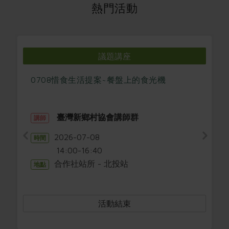
媒體報導
熱門活動
最新產品
節慶大餐
下載專區
優惠專區
高麗菜海鮮煎餅
地區活動
議題講座
素食專區
社務會議
地區活動
0708惜食生活提案~餐盤上的食光機
樂齡友善
活動報下載
臺灣新鄉村協會講師群
講師
2026-07-08
時間
14:00-16:40
合作社站所 - 北投站
地點
活動結束