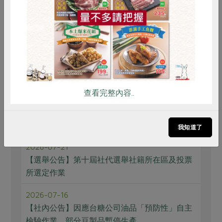
雞蛋
食安
共同購買
2026-07-31
【社內公告】農友張茂軒香蕉不符合本社農產品
自主管理規範說明
2026-07-26
【2026年中秋節預購】
查看完整內容..
2026-07-24
【請回答1799】邀請社員分享珍藏照片及文件等
物品
我知道了
2026-07-21
【選舉公告】第十屆社代選舉社籍所在區及投票
所選定作業
2026-07-16
【社內公告】因應台糖公司油品「預防性」自主
檢驗作業，部分豆製品暫停生產