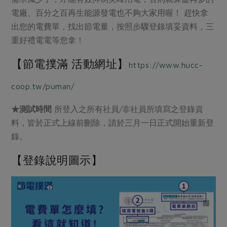
畜產肉類
水產
廚房瑜伽
電廠、百分之百再生能源發電也不夠大家用喔！ 趕快拿
合作25-經典快閃最後一週
水畜加工品
料理方式
出您的電費單，找出節電量，按照步驟登錄填妥資料，三
產品檢驗
合作25-精選產品第四彈
關注議題
重好禮電電等您拿！
烘焙．點心
自主把關
合作25-精選產品第三彈
調理食材・點心
減硝酸鹽
惜食
醬料
【節電撲滿 活動網址】
https://www.hucc-
檢驗報告
更多當季產品
調味醬料/南北貨
烘焙
非基改運動
支持本土農糧
湯品．鍋物
硝酸鹽檢驗
coop.tw/puman/
休閒零嘴
沖泡飲品
廢核運動
能源議題
漬物
議題活動
保健食品
減添加物
減塑減廢
★測試時間
所登入之所有社員/非社員所填寫之登錄資
涼拌沙拉
社員權益
主婦聯盟X樂齡網特約優惠案
料，皆於正式上線前刪除，請於三月一日正式開始重新登
公益金
食農教育
飲品
居家好物
錄。
合作社法規
30%rPET紅烏龍茶
更多議題
美妝保養
個人清潔
社務專區
2024農業發展計畫年度報告
【登錄說明圖示】
主題食譜
生活者e週報
家庭清潔
織品
選舉專區
更多議題活動
異國料理
日用品
圖書禮品
綠主張月刊
年菜食譜
防災用品
最新消息
把最好的台灣味帶回家！
典藏閱覽室
養身食補