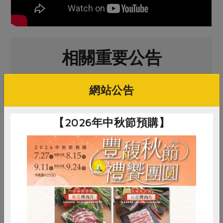
相關重要公告
網站公告
2026-08-08
【社員意見調查】本社法規「地區營運經費編列
及支用標準」第六條之修法
【2026年中秋節預購】
2026-08-08
【社員意見調查】本社法規「社員勞務參與準
則」第十一條之修法
2026-08-05
【線上課程】走進民主治理：2026年選任人員先
修課程
惜食
RPET
食譜
減硝酸鹽