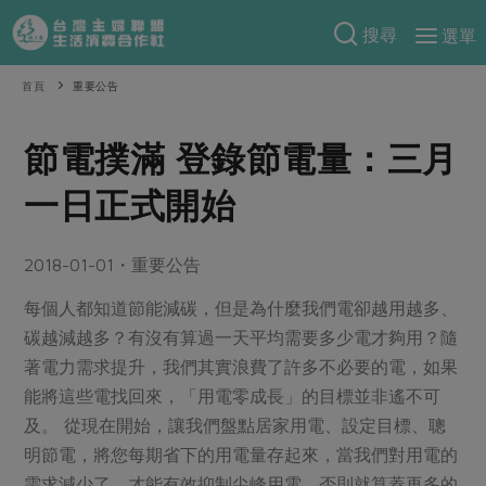
搜尋
選單
產品分類
首頁
重要公告
當季蔬果
食譜料理
節電撲滿 登錄節電量：三月
一籃菜
當令水果
食材
特別企畫
一日正式開始
芽苗類
蕈菇類
米食
預購活動
綠主張
辛香料類
麵食
2018-01-01・重要公告
把最好的台灣味帶回家！
觀點文章
關於合作社
肉食
每個人都知道節能減碳，但是為什麼我們電卻越用越多、
奶蛋豆・五穀
防災用品預購圓滿結束
碳越減越多？有沒有算過一天平均需要多少電才夠用？隨
主婦食堂
一籃菜真心話
海鮮
蛋
乳製品
認識合作社
重要公告
2026年端午節預購圓滿結束
著電力需求提升，我們其實浪費了許多不必要的電，如果
社內大小事
合作聯合國
常備菜
豆製品
米麵雜糧
能將這些電找回來，「用電零成長」的目標並非遙不可
關於我們
更多預購活動
產品故事
生活提案
蔬食
及。 從現在開始，讓我們盤點居家用電、設定目標、聰
合作社組織
肉品・水產
明節電，將您每期省下的用電量存起來，當我們對用電的
樂齡生活
親子食育
蛋料理
當季產品
員工與求才
需求減少了，才能有效抑制尖峰用電，否則就算蓋再多的