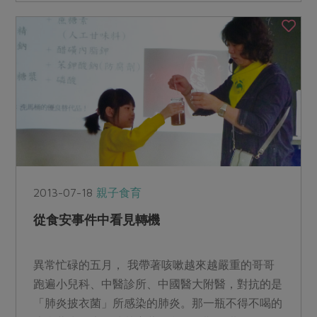
2013-07-18
親子食育
從食安事件中看見轉機
異常忙碌的五月， 我帶著咳嗽越來越嚴重的哥哥
跑遍小兒科、中醫診所、中國醫大附醫，對抗的是
「肺炎披衣菌」所感染的肺炎。那一瓶不得不喝的