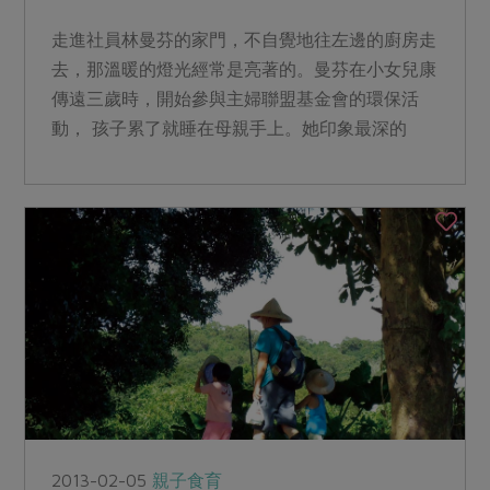
走進社員林曼芬的家門，不自覺地往左邊的廚房走
去，那溫暖的燈光經常是亮著的。曼芬在小女兒康
傳遠三歲時，開始參與主婦聯盟基金會的環保活
動， 孩子累了就睡在母親手上。她印象最深的
是：社員李雅卿分享德國...
2013-02-05
親子食育