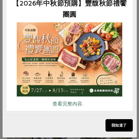
【2026年中秋節預購】豐馥秋節禮饗
團圓
2013-04-05
親子食育
綠繪本 打開環教與食育之窗
惜食
RPET
食譜
減硝酸鹽
雞蛋
食安
共同購買
今年，主婦聯盟台中分會受邀的環境教育宣導講題
中，「兒童環教的新視野─綠繪本的運用」占了相
當高的比例。二○一一年基金會開始以「綠繪本」
發展兒童環教教案與活動，其實是從主婦聯盟長期
以來持續關心的「飲...
查看完整內容..
我知道了