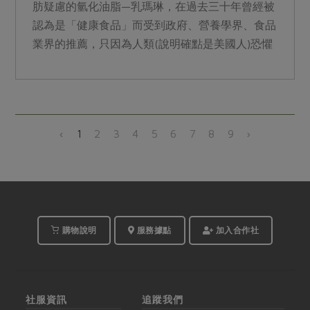
肪疑慮的氫化油脂—乳瑪琳，在過去三十年曾經被
認為是「健康食品」而受到政府、營養學界、食品
業界的推薦，只因為人類(說明確點是美國人)恐懼
飽和脂肪與膽固醇...
‹
1
2
3
4
5
6
7
8
9
›
購物說明
服務據點
加入合作社
社服資訊
追蹤我們