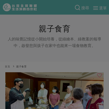
搜尋
選單
產品分類
親子食育
當季蔬果
食譜料理
一籃菜
當令水果
人的味覺記憶從小開始培養，從綠繪本、綠教案的報導
食材
特別企畫
中，啟發您與孩子在家中也能來一場食物教育。
芽苗類
蕈菇類
米食
預購活動
綠主張
辛香料類
麵食
把最好的台灣味帶回家！
觀點文章
關於合作社
首頁
親子食育
肉食
奶蛋豆・五穀
防災用品預購圓滿結束
主婦食堂
一籃菜真心話
海鮮
蛋
乳製品
認識合作社
重要公告
2026年端午節預購圓滿結束
社內大小事
合作聯合國
常備菜
豆製品
米麵雜糧
關於我們
更多預購活動
產品故事
生活提案
蔬食
合作社組織
肉品・水產
樂齡生活
親子食育
蛋料理
當季產品
員工與求才