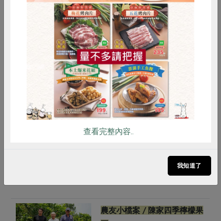
惜食
RPET
食譜
減硝酸鹽
檸檬花的清香味道吸引蜜蜂駐足停留。
雞蛋
食安
共同購買
有機檸檬皮 丟了可惜喔！
有機檸檬整顆都是寶，果皮的天然精油成分價值更
高。陳天印說，榨取完檸檬汁剩下的果皮不要丟，他
會放進保溫瓶，接著倒入熱水，讓果皮在熱水中靜置
一晚，隔天就有清香的檸檬水可喝。雖然有點苦味，
查看完整內容..
但那是正常的，也對身體有益處。
我知道了
農友小檔案 / 陳家四季檸檬果