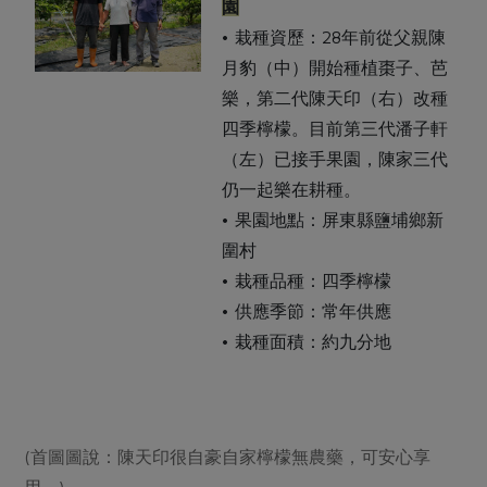
園
• 栽種資歷：28年前從父親陳
月豹（中）開始種植棗子、芭
樂，第二代陳天印（右）改種
四季檸檬。目前第三代潘子軒
（左）已接手果園，陳家三代
仍一起樂在耕種。
• 果園地點：屏東縣鹽埔鄉新
圍村
• 栽種品種：四季檸檬
• 供應季節：常年供應
• 栽種面積：約九分地
(首圖圖說：陳天印很自豪自家檸檬無農藥，可安心享