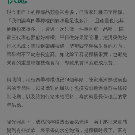
現今市面上的檸檬品類愈來愈多，但陳家只種四季檸檬。
「我們認為四季檸檬的氣味最足也多汁， 且產量也比其
他種類來得多。」透過一次只做一件事且單一品種， 陳
家三代專心照顧好檸檬。平日做好果園管理，挖溝渠做好
排水系統；架設鋼架綁枝條，型塑四季檸檬生長的方向，
讓果樹不至於愈長愈高。如此除了容易採摘果實，也避免
果實的重量增加枝條負荷，導致果實掉落造成浪費。
轉眼間，種植四季檸檬也已14個年頭，陳家漸漸熟稔病蟲
害的季節性，以及應對的辦法；也摸索出透過修剪枝條控
制花期，以及該如何給水給肥料，為的就是長保穩定的常
年供應。
陽光照射下，成熟的檸檬透出金亮光澤，兩手壓捏果實感
覺到有些柔軟，表示果肉水分飽滿，是採摘時候了。富有