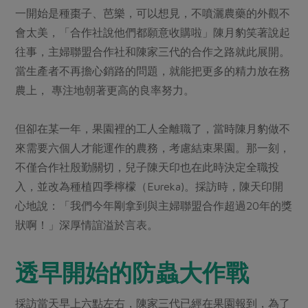
媒體報導
最新產品
一開始是種棗子、芭樂，可以想見，不噴灑農藥的外觀不
節慶大餐
下載專區
會太美，「合作社說他們都願意收購啦」陳月豹笑著說起
優惠專區
往事，主婦聯盟合作社和陳家三代的合作之路就此展開。
高麗菜海鮮煎餅
當生產者不再擔心銷路的問題，就能把更多的精力放在務
地區活動
素食專區
農上， 專注地朝著更高的良率努力。
社務會議
地區活動
樂齡友善
活動報下載
但卻在某一年，果園裡的工人全離職了，當時陳月豹做不
來需要六個人才能運作的農務，考慮結束果園。那一刻，
不僅合作社殷勤關切，兒子陳天印也在此時決定全職投
入，並改為種植四季檸檬（Eureka)。採訪時，陳天印開
心地說：「我們今年剛拿到與主婦聯盟合作超過20年的獎
狀啊！」深厚情誼溢於言表。
透早開始的防蟲大作戰
採訪當天早上六點左右，陳家三代已經在果園報到，為了