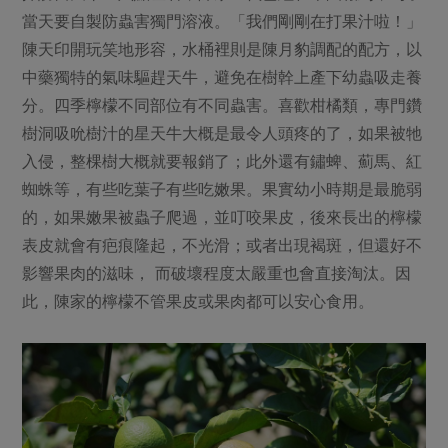
當天要自製防蟲害獨門溶液。「我們剛剛在打果汁啦！」
陳天印開玩笑地形容，水桶裡則是陳月豹調配的配方，以
中藥獨特的氣味驅趕天牛，避免在樹幹上產下幼蟲吸走養
分。四季檸檬不同部位有不同蟲害。喜歡柑橘類，專門鑽
樹洞吸吮樹汁的星天牛大概是最令人頭疼的了，如果被牠
入侵，整棵樹大概就要報銷了；此外還有鏽蜱、薊馬、紅
蜘蛛等，有些吃葉子有些吃嫩果。果實幼小時期是最脆弱
的，如果嫩果被蟲子爬過，並叮咬果皮，後來長出的檸檬
表皮就會有疤痕隆起，不光滑；或者出現褐斑，但還好不
影響果肉的滋味， 而破壞程度太嚴重也會直接淘汰。因
此，陳家的檸檬不管果皮或果肉都可以安心食用。