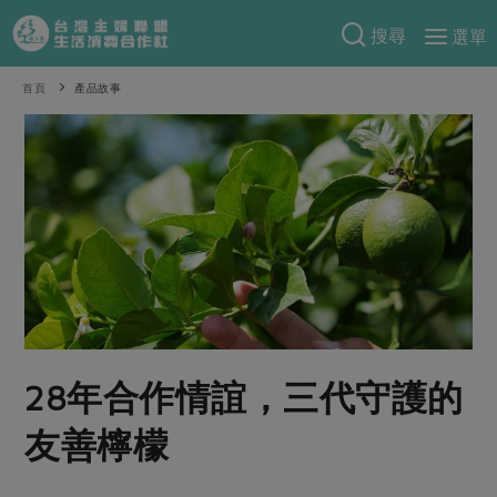
搜尋
選單
產品分類
首頁
產品故事
當季蔬果
食譜料理
一籃菜
當令水果
食材
特別企畫
芽苗類
蕈菇類
米食
預購活動
綠主張
辛香料類
麵食
把最好的台灣味帶回家！
觀點文章
關於合作社
肉食
奶蛋豆・五穀
防災用品預購圓滿結束
主婦食堂
一籃菜真心話
海鮮
蛋
乳製品
認識合作社
重要公告
2026年端午節預購圓滿結束
28年合作情誼，三代守護的
社內大小事
合作聯合國
常備菜
豆製品
米麵雜糧
關於我們
更多預購活動
產品故事
生活提案
蔬食
友善檸檬
合作社組織
肉品・水產
樂齡生活
親子食育
蛋料理
當季產品
員工與求才