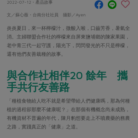
畜產肉類
水產
2022-07-12・產品故事
廚房瑜伽
合作25-經典快閃最後一週
水畜加工品
料理方式
文／蘇心薇・台南分社社員 攝影／Ayen
產品檢驗
合作25-精選產品第四彈
關注議題
烘焙．點心
炎炎夏日，來一杯檸檬汁，微酸入喉，口齒芳香，暑氣全
自主把關
合作25-精選產品第三彈
調理食材・點心
減硝酸鹽
惜食
醬料
消。主婦聯盟合作社的檸檬來自屏東鹽埔鄉的陳家果園，
檢驗報告
更多當季產品
調味醬料/南北貨
烘焙
非基改運動
支持本土農糧
老中青三代一起守護，陽光下，閃閃發光的不只是檸檬，
湯品．鍋物
硝酸鹽檢驗
休閒零嘴
沖泡飲品
還有他們友善栽種的故事。
廢核運動
能源議題
漬物
議題活動
保健食品
減添加物
減塑減廢
涼拌沙拉
與合作社相伴20 餘年 攜
社員權益
主婦聯盟X樂齡網特約優惠案
公益金
食農教育
飲品
居家好物
手共行友善路
合作社法規
30%rPET紅烏龍茶
更多議題
美妝保養
個人清潔
社務專區
2024農業發展計畫年度報告
「種植食物給人吃不就是希望帶給人們健康嗎，那為何種
主題食譜
生活者e週報
家庭清潔
織品
選舉專區
更多議題活動
植的過程卻那麼不健康呢？」在那個有機概念尚未成熟，
異國料理
日用品
圖書禮品
有機資材不普遍的年代，陳月豹想要走上不噴農藥的務農
綠主張月刊
年菜食譜
之路，實踐真正的「健康」之道。
防災用品
最新消息
把最好的台灣味帶回家！
典藏閱覽室
養身食補