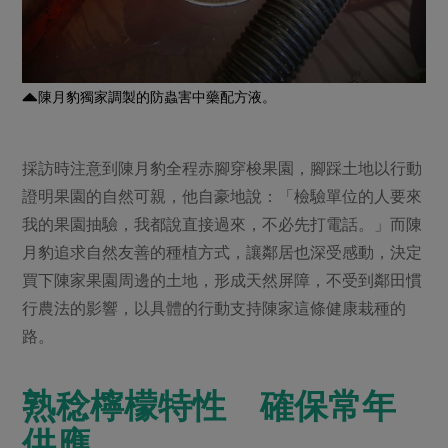
陳月豹獨家調製的防蟲害中藥配方液。
採訪時注意到陳月豹全程赤腳穿梭果園，腳踩土地以行動
證明果園的自然可親，他自豪地說：「檢驗單位的人要來
我的果園抽驗，我都說直接過來，不必先打電話。」而陳
月豹追求自然友善的種植方式，讓鄰居也深受感動，決定
買下陳家果園周邊的土地，形成天然屏障，不受到鄰田慣
行農法的影響，以具體的行動支持陳家這條健康栽種的
路。
熟稔檸檬特性 確保常年
供應