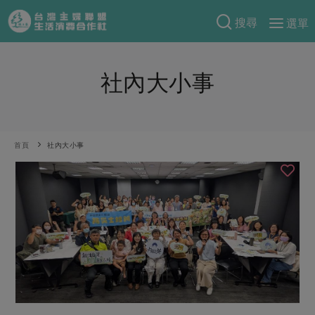
搜尋
選單
產品分類
社內大小事
當季蔬果
食譜料理
一籃菜
當令水果
食材
特別企畫
芽苗類
蕈菇類
米食
首頁
社內大小事
預購活動
綠主張
辛香料類
麵食
把最好的台灣味帶回家！
觀點文章
關於合作社
肉食
奶蛋豆・五穀
防災用品預購圓滿結束
主婦食堂
一籃菜真心話
海鮮
蛋
乳製品
認識合作社
重要公告
2026年端午節預購圓滿結束
社內大小事
合作聯合國
常備菜
豆製品
米麵雜糧
關於我們
更多預購活動
產品故事
生活提案
蔬食
合作社組織
肉品・水產
樂齡生活
親子食育
蛋料理
當季產品
員工與求才