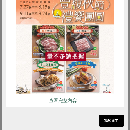
2014-08-01
社內大小事
為什麼要增資？談南倉搬遷購建的必要性和
重要性
惜食
RPET
食譜
減硝酸鹽
從南倉、中倉和北倉的各項數據顯示並加以比較，
雞蛋
食安
共同購買
南倉的使用壓力顯而易見已到達頂點。本社好不容
易開發出來的好食材，存放在如此窘迫的倉儲空間
必須格外小心。此外，還有工作人員在如此狹窄的
空間作業，產品必須...
查看完整內容..
我知道了