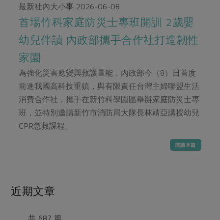
畜產肉類
水產
廚房瑜伽
最新社內大小事
2026-06-08
傳到心坎裡，誠心又澎派
水畜加工品
首場竹科家庭防災士專班開訓 2歲嬰
料理方式
產品檢驗
合作25-經典快閃最後一週
關注議題
幼兒伴讀 內政部攜手合作社打造韌性
烘焙．點心
自主把關
合作25-精選產品第四彈
調理食材・點心
減硝酸鹽
惜食
家園
醬料
檢驗報告
更多當季產品
調味醬料/南北貨
烘焙
非基改運動
支持本土農糧
為強化災害應變與救護量能，內政部今（8）日首度
湯品．鍋物
硝酸鹽檢驗
休閒零嘴
沖泡飲品
前進我國高科技重鎮，與有限責任台灣主婦聯盟生活
廢核運動
能源議題
漬物
議題活動
消費合作社，攜手在新竹科學園區舉辦家庭防災士專
保健食品
減添加物
減塑減廢
涼拌沙拉
班，並特別邀請新竹市消防局大隊長林靖亞講授幼兒
社員權益
主婦聯盟X樂齡網特約優惠案
公益金
食農教育
CPR急救課程。
飲品
居家好物
合作社法規
30%rPET紅烏龍茶
更多議題
閱讀本篇
美妝保養
個人清潔
社務專區
2024農業發展計畫年度報告
主題食譜
生活者e週報
家庭清潔
織品
選舉專區
更多議題活動
異國料理
日用品
圖書禮品
近期文章
綠主張月刊
年菜食譜
防災用品
最新消息
傳到心坎裡，誠心又澎派
典藏閱覽室
養身食補
共 687 篇