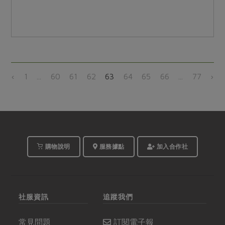
‹
1
...
60
61
62
63
64
65
66
...
77
›
購物說明
服務據點
加入合作社
社服資訊
追蹤我們
常見問題
訂閱電子報