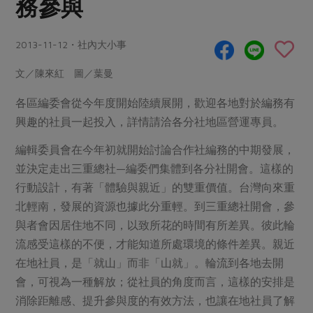
務參與
畜產肉類
水產
廚房瑜伽
傳到心坎裡，誠心又澎派
水畜加工品
料理方式
產品檢驗
合作25-經典快閃最後一週
2013-11-12・社內大小事
關注議題
烘焙．點心
自主把關
合作25-精選產品第四彈
調理食材・點心
減硝酸鹽
惜食
文／陳來紅 圖／葉曼
醬料
檢驗報告
更多當季產品
調味醬料/南北貨
烘焙
非基改運動
支持本土農糧
各區編委會從今年度開始陸續展開，歡迎各地對於編務有
湯品．鍋物
硝酸鹽檢驗
休閒零嘴
沖泡飲品
興趣的社員一起投入，詳情請洽各分社地區營運專員。
廢核運動
能源議題
漬物
議題活動
保健食品
減添加物
減塑減廢
編輯委員會在今年初就開始討論合作社編務的中期發展，
涼拌沙拉
社員權益
主婦聯盟X樂齡網特約優惠案
並決定走出三重總社—編委們集體到各分社開會。這樣的
公益金
食農教育
飲品
行動設計，有著「體驗與親近」的雙重價值。台灣向來重
居家好物
合作社法規
30%rPET紅烏龍茶
更多議題
北輕南，發展的資源也據此分重輕。到三重總社開會，參
美妝保養
個人清潔
社務專區
2024農業發展計畫年度報告
與者會因居住地不同，以致所花的時間有所差異。彼此輪
主題食譜
生活者e週報
家庭清潔
織品
選舉專區
更多議題活動
流感受這樣的不便，才能知道所處環境的條件差異。親近
異國料理
在地社員，是「就山」而非「山就」。輪流到各地去開
日用品
圖書禮品
綠主張月刊
年菜食譜
會，可視為一種解放；從社員的角度而言，這樣的安排是
防災用品
最新消息
傳到心坎裡，誠心又澎派
消除距離感、提升參與度的有效方法，也讓在地社員了解
典藏閱覽室
養身食補