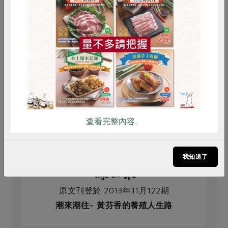
惜食
RPET
食譜
減硝酸鹽
雞蛋
食安
共同購買
查看完整內容..
我知道了
原文刊登於 2013年11月122期
潮來潮往~ 黃芬香的養殖人生路