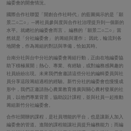
媒體報導
編委會的開會情況。
最新產品
節慶大餐
下載專區
國際合作社聯盟「開創合作社時代」的藍圖揭示的是「願
優惠專區
景二○二○」—將社員參與度與合作社治理提升到一個新的
高麗菜海鮮煎餅
水平。就總社的編委會而言， 編務的「願景二○二○」當
地區活動
素食專區
然就是「分社編委會」 的籌組與運作； 因此，輪流到各
社務會議
地區活動
地開會，作為籌組的對話與準備，恰如其時。
樂齡友善
活動報下載
台南分社與台中分社的編委會籌組行動，正由在地編委協
助下積極展開；熱心、專業、有經驗，或對編務感興趣的
社員紛紛出現。未來我們會邀請這些分社的編輯委員與社
員分享這段籌組過程的經驗。新竹分社的編委會也慢慢成
形中，我們正邀請熱心農業教育推廣與關心農村發展的社
員，以他們專業背景，協助設計課程，並與社員一起推動
籌組新竹分社編委會。
合作社開辦的課程，是社員增能的平台，也是讓新人加入
編委會的管道。進階的課程能讓社員提升編務能力；而編