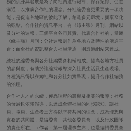
務的訓練與發展是為了向社員進行報導、保存紀錄、促進
溝通，以推廣合作社的理念。分社編委會更重要的一項功
能，是促進各地區的彼此了解，創造多元環境，摒棄窄化
的觀點。合作社的資訊平台，有《綠主張》月刊、網站以
及分社的週報，三個平台各司其責。代表合作社的，當屬
《綠主張》月刊；分社週報則作為各地方及時性的溝通平
台；而全社的資訊整合與社員溝通，則透過網站來達成。
總社的編委會與各分社編委會相輔相成。提高各地方社員
的參與度，有助於讓編採報導深入社員生活及生產現場。
各種資訊得以在總社和各分社如實呈現，提升合作社編務
的治理。
合作社人才的永續，仰靠課程的籌辦及相關的報導；社務
的發展也依賴報導，以達成全體社員的同步認知。讓社
員、職員、生產者三方得以堅持共同的理念，成為理想與
實務的共同體，是編委會、其他各委員會，以及行政團隊
的責任所在。（作者：第一屆理事主席，也是編輯委員會