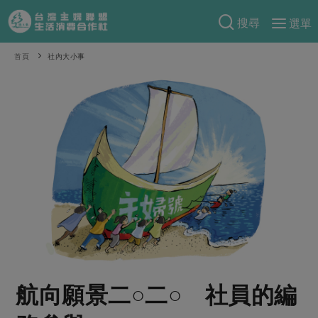
搜尋
選單
產品分類
首頁
社內大小事
當季蔬果
食譜料理
一籃菜
當令水果
食材
特別企畫
芽苗類
蕈菇類
米食
預購活動
綠主張
辛香料類
麵食
把最好的台灣味帶回家！
觀點文章
關於合作社
肉食
奶蛋豆・五穀
防災用品預購圓滿結束
主婦食堂
一籃菜真心話
海鮮
蛋
乳製品
認識合作社
重要公告
2026年端午節預購圓滿結束
社內大小事
合作聯合國
常備菜
豆製品
米麵雜糧
關於我們
更多預購活動
產品故事
生活提案
蔬食
合作社組織
航向願景二○二○ 社員的編
肉品・水產
樂齡生活
親子食育
蛋料理
當季產品
員工與求才