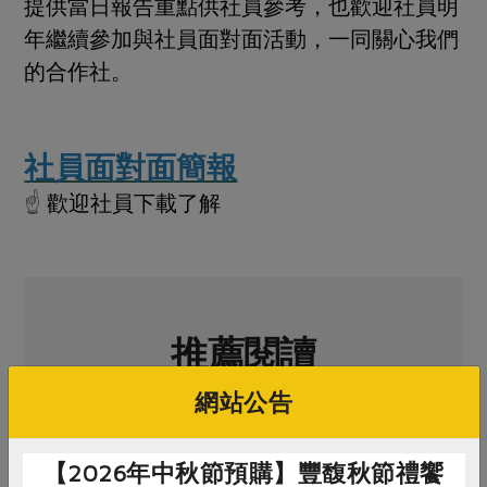
媒體報導
提供當日報告重點供社員參考，也歡迎社員明
最新產品
節慶大餐
年繼續參加與社員面對面活動，一同關心我們
下載專區
的合作社。
優惠專區
高麗菜海鮮煎餅
地區活動
素食專區
社務會議
地區活動
社員面對面簡報
樂齡友善
活動報下載
☝
歡迎社員下載了解
推薦閱讀
網站公告
【2026年中秋節預購】豐馥秋節禮饗