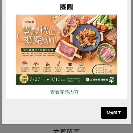
團圓
惜食
RPET
食譜
減硝酸鹽
社內大小事
2026-08-03
2
雞蛋
食安
共同購買
經典未來式 從共同購買到產學合作，奠
定永續耕作的基石
查看完整內容..
更多相關文章
我知道了
文章留言