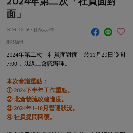
2024年第二次「社員面對
畜產肉類
水產
廚房瑜伽
傳到心坎裡，誠心又澎派
面」
水畜加工品
料理方式
產品檢驗
合作25-經典快閃最後一週
關注議題
烘焙．點心
自主把關
合作25-精選產品第四彈
2024-12-16・社內大小事
調理食材・點心
減硝酸鹽
惜食
醬料
檢驗報告
更多當季產品
調味醬料/南北貨
烘焙
非基改運動
支持本土農糧
網站編輯
湯品．鍋物
硝酸鹽檢驗
休閒零嘴
沖泡飲品
廢核運動
能源議題
2024年第二次「社員面對面」於11月29日晚間
漬物
議題活動
保健食品
7:00，以線上會議辦理。
減添加物
減塑減廢
涼拌沙拉
社員權益
主婦聯盟X樂齡網特約優惠案
公益金
食農教育
飲品
居家好物
本次會議重點：
合作社法規
30%rPET紅烏龍茶
更多議題
① 2024下半年工作重點。
美妝保養
個人清潔
社務專區
2024農業發展計畫年度報告
主題食譜
② 北倉物流改建進度。
生活者e週報
家庭清潔
織品
選舉專區
更多議題活動
③ 2024年1-10月營運狀況。
異國料理
日用品
圖書禮品
綠主張月刊
④ 社員提問回覆。
年菜食譜
防災用品
最新消息
傳到心坎裡，誠心又澎派
典藏閱覽室
養身食補