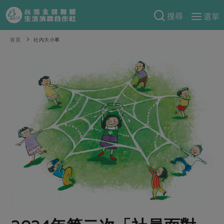
搜尋
選單
產品分類
首頁
社內大小事
當季蔬果
食譜料理
一籃菜
當令水果
食材
特別企畫
芽苗類
蕈菇類
米食
預購活動
綠主張
辛香料類
麵食
把最好的台灣味帶回家！
觀點文章
關於合作社
肉食
奶蛋豆・五穀
防災用品預購圓滿結束
主婦食堂
一籃菜真心話
海鮮
蛋
乳製品
認識合作社
重要公告
2026年端午節預購圓滿結束
社內大小事
合作聯合國
常備菜
豆製品
米麵雜糧
關於我們
更多預購活動
產品故事
生活提案
蔬食
合作社組織
肉品・水產
樂齡生活
親子食育
蛋料理
當季產品
員工與求才