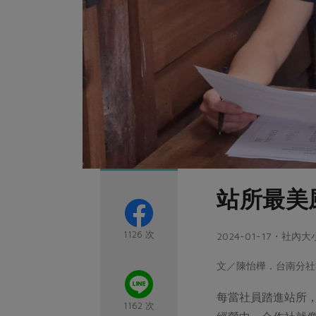
站所最美
1126 次
2024-01-17・社內
文／陳怡樺．台南分社社員
每當社員踏進站所
1162 次