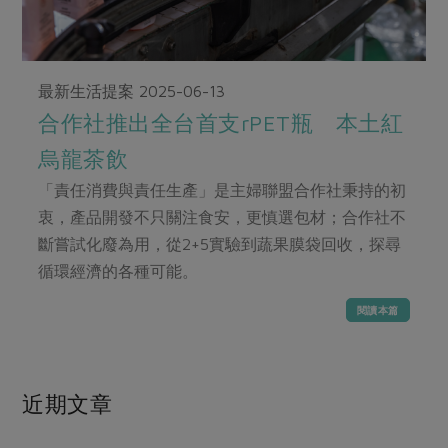
畜產肉類
水產
廚房瑜伽
傳到心坎裡，誠心又澎派
水畜加工品
料理方式
產品檢驗
合作25-經典快閃最後一週
關注議題
烘焙．點心
最新生活提案
2025-06-13
自主把關
合作25-精選產品第四彈
調理食材・點心
減硝酸鹽
惜食
醬料
合作社推出全台首支rPET瓶 本土紅
檢驗報告
更多當季產品
調味醬料/南北貨
烘焙
非基改運動
支持本土農糧
湯品．鍋物
烏龍茶飲
硝酸鹽檢驗
休閒零嘴
沖泡飲品
廢核運動
能源議題
漬物
「責任消費與責任生產」是主婦聯盟合作社秉持的初
議題活動
保健食品
減添加物
減塑減廢
衷，產品開發不只關注食安，更慎選包材；合作社不
涼拌沙拉
社員權益
主婦聯盟X樂齡網特約優惠案
斷嘗試化廢為用，從2+5實驗到蔬果膜袋回收，探尋
公益金
食農教育
飲品
居家好物
循環經濟的各種可能。
合作社法規
30%rPET紅烏龍茶
更多議題
美妝保養
個人清潔
社務專區
2024農業發展計畫年度報告
閱讀本篇
主題食譜
生活者e週報
家庭清潔
織品
選舉專區
更多議題活動
異國料理
日用品
圖書禮品
綠主張月刊
近期文章
年菜食譜
防災用品
最新消息
傳到心坎裡，誠心又澎派
典藏閱覽室
養身食補