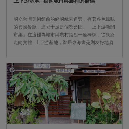
上下游基地─搭起城市與農村的橋樑
國立台灣美術館前的經國綠園道旁，有著各色風味
的異國餐廳，這裡十足是個都會區。「上下游新聞
市集」在這裡為城市與農村搭起一座橋樑，從網路
走向實體─上下游基地，鄰居東海書苑則友好地肩
負著它打烊後成為取...