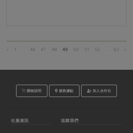
‹
1
...
46
47
48
49
50
51
52
...
62
›
購物說明
服務據點
加入合作社
社服資訊
追蹤我們