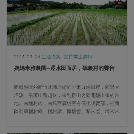
2014-09-04
生活提案
支持本土農糧
媽媽米雅農園─逐水田而居，聽農村的聲音
距離熱鬧的新竹北埔老街約十來分鐘車程，經過大
坪溪，沿著山路起伏，來到群山之間開墾出來的台
地。南埔村內，南昌宮廣場旁有個小販賣部，裡面
陳列著桶柑餅、桶柑露、橄欖醬、紫米漿、糙米米
粉、全豆豆漿、蔬菜...