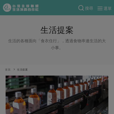
搜尋
選單
產品分類
生活提案
當季蔬果
食譜料理
一籃菜
當令水果
生活的各種面向「食衣住行」，透過食物串連生活的大
食材
特別企畫
小事。
芽苗類
蕈菇類
米食
預購活動
綠主張
辛香料類
麵食
把最好的台灣味帶回家！
觀點文章
關於合作社
首頁
生活提案
肉食
奶蛋豆・五穀
防災用品預購圓滿結束
主婦食堂
一籃菜真心話
海鮮
蛋
乳製品
認識合作社
重要公告
2026年端午節預購圓滿結束
社內大小事
合作聯合國
常備菜
豆製品
米麵雜糧
關於我們
更多預購活動
產品故事
生活提案
蔬食
合作社組織
肉品・水產
樂齡生活
親子食育
蛋料理
當季產品
員工與求才