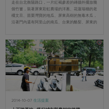
走在台北衡陽路口，一片紅褐參差的磚牆外擺放幾
個竹簍，裝著屏東彩虹農場的洋蔥、花蓮瑞穗的老
欉文旦、苗栗灣寶的地瓜、屏東高樹的無毒木瓜，
沿著門內還有阿里山的南瓜、台東的酪梨、屏東的
有機香蕉等來自台灣...
2014-10-07
生活提案