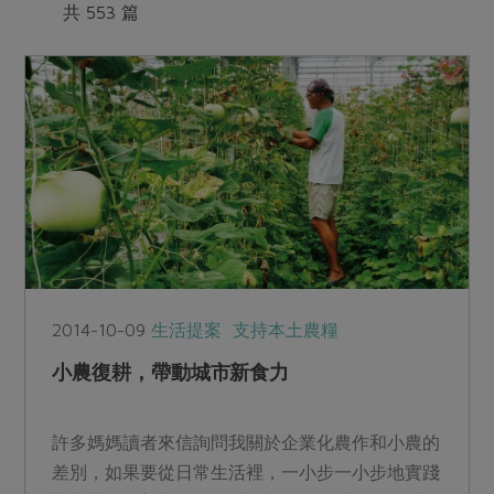
媒體報導
共 553 篇
最新產品
節慶大餐
下載專區
優惠專區
高麗菜海鮮煎餅
地區活動
素食專區
社務會議
地區活動
樂齡友善
活動報下載
2014-10-09
生活提案
支持本土農糧
小農復耕，帶動城市新食力
許多媽媽讀者來信詢問我關於企業化農作和小農的
差別，如果要從日常生活裡，一小步一小步地實踐