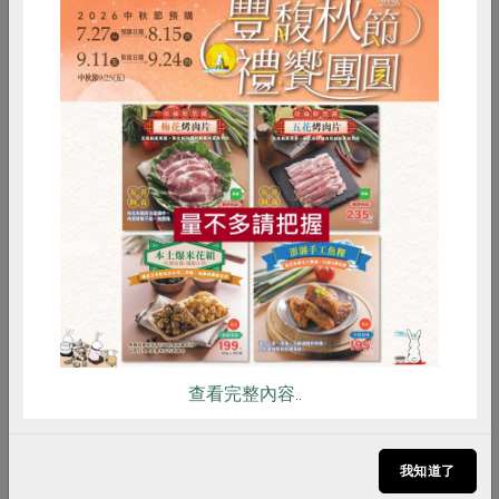
2021-08-05
生活提案
建構防疫飲食 提高身體免疫力
惜食
RPET
食譜
減硝酸鹽
新冠肺炎疫情下，除了少出門、減少群聚、勤洗手
雞蛋
食安
共同購買
等外在的防疫措施，加強個人身體的防疫能量也同
樣重要。營養師林恆安從飲食著手，教大家藉由營
養素的攝取，加強身體各種免疫功能，防止病毒入
侵，宅在家防疫也可以很健康。
查看完整內容..
我知道了