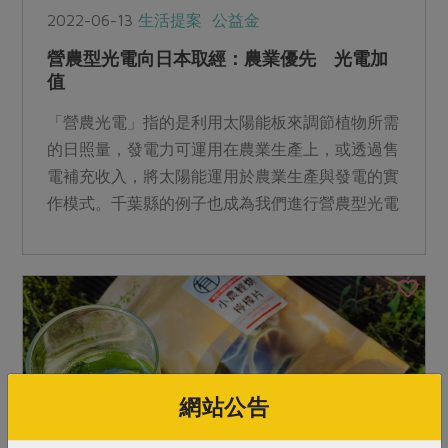
2022-06-13
生活提案
公益金
營農型光電向日本取經：農業優先 光電加
值
「營農光電」指的是利用太陽能板來調節植物所需
的日照量，發電力可運用在農業生產上，或透過售
電補充收入，將太陽能運用於農業生產與發電的實
作模式。千葉縣的例子也成為我們進行營農型光電
研究案中重要的參考方向。
網站公告