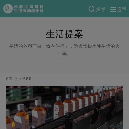
搜尋
選單
產品分類
生活提案
當季蔬果
食譜料理
一籃菜
當令水果
生活的各種面向「食衣住行」，透過食物串連生活的大
食材
特別企畫
小事。
芽苗類
蕈菇類
米食
預購活動
綠主張
辛香料類
麵食
把最好的台灣味帶回家！
觀點文章
關於合作社
首頁
生活提案
肉食
奶蛋豆・五穀
防災用品預購圓滿結束
主婦食堂
一籃菜真心話
海鮮
蛋
乳製品
認識合作社
重要公告
2026年端午節預購圓滿結束
社內大小事
合作聯合國
常備菜
豆製品
米麵雜糧
關於我們
更多預購活動
產品故事
生活提案
蔬食
合作社組織
肉品・水產
樂齡生活
親子食育
蛋料理
當季產品
員工與求才