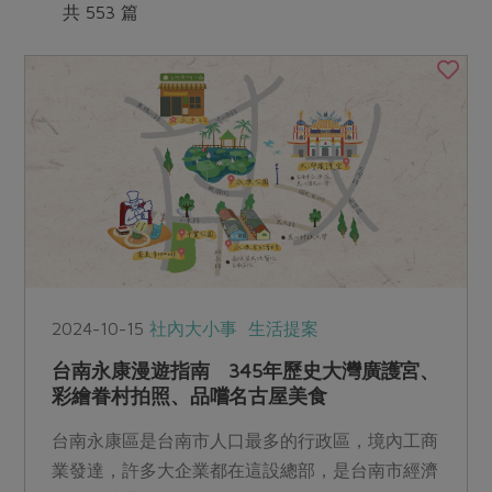
媒體報導
共 553 篇
最新產品
節慶大餐
下載專區
優惠專區
高麗菜海鮮煎餅
地區活動
素食專區
社務會議
地區活動
樂齡友善
活動報下載
2024-10-15
社內大小事
生活提案
台南永康漫遊指南 345年歷史大灣廣護宮、
彩繪眷村拍照、品嚐名古屋美食
台南永康區是台南市人口最多的行政區，境內工商
業發達，許多大企業都在這設總部，是台南市經濟