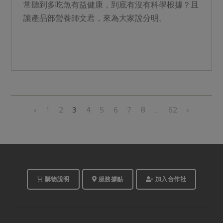
常聽到多吃魚有益健康，到底有沒有科學根據？且
讓產品部營養師文君，來為大家說分明。
‹
1
2
3
4
5
6
7
8
...
62
›
購物說明
服務據點
加入合作社