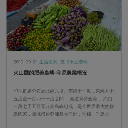
2012-09-01
生活提案
支持本土農糧
火山國的肥美島嶼-印尼農業概況
印尼群島分布於北緯六度、南緯十一度，東經九十
五度至一百四十一度之間， 赤道貫穿全境， 約由
一萬七千五百零八個島嶼組成，是全世界最大的群
島國家，疆域橫跨亞洲及大洋洲，別稱「千島之
國」。...