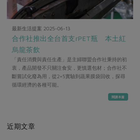
畜產肉類
水產
廚房瑜伽
合作25-經典快閃最後一週
水畜加工品
料理方式
產品檢驗
合作25-精選產品第四彈
關注議題
烘焙．點心
最新生活提案
2025-06-13
自主把關
合作25-精選產品第三彈
調理食材・點心
減硝酸鹽
惜食
醬料
合作社推出全台首支rPET瓶 本土紅
檢驗報告
更多當季產品
調味醬料/南北貨
烘焙
非基改運動
支持本土農糧
湯品．鍋物
烏龍茶飲
硝酸鹽檢驗
休閒零嘴
沖泡飲品
廢核運動
能源議題
漬物
「責任消費與責任生產」是主婦聯盟合作社秉持的初
議題活動
保健食品
減添加物
減塑減廢
衷，產品開發不只關注食安，更慎選包材；合作社不
涼拌沙拉
社員權益
主婦聯盟X樂齡網特約優惠案
斷嘗試化廢為用，從2+5實驗到蔬果膜袋回收，探尋
公益金
食農教育
飲品
居家好物
循環經濟的各種可能。
合作社法規
30%rPET紅烏龍茶
更多議題
美妝保養
個人清潔
社務專區
2024農業發展計畫年度報告
閱讀本篇
主題食譜
生活者e週報
家庭清潔
織品
選舉專區
更多議題活動
異國料理
日用品
圖書禮品
綠主張月刊
近期文章
年菜食譜
防災用品
最新消息
把最好的台灣味帶回家！
典藏閱覽室
養身食補