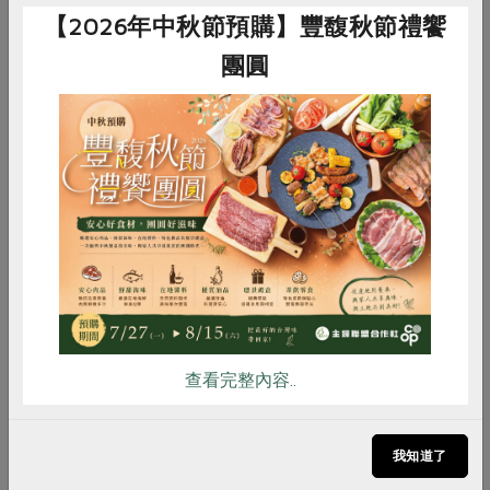
【2026年中秋節預購】豐馥秋節禮饗
團圓
2023-04-10
產品故事
生活提案
惜食
全食物利
用
全食物達人教你做 有用廚房—廚餘不浪費
惜食
RPET
食譜
減硝酸鹽
推開工作室大門，「有用廚房」夥伴張芷榕與黃淑
雞蛋
食安
共同購買
琴正為鳳梨削皮、切片，今天的工作排程是烘製鳳
梨果乾。因為認同惜食的理念而加入有用廚房，協
助農產加工將季節的味道封存起來。另一位夥伴黃
淑琴家裡務農，了解農民生產不易，也投入了惜食
加工的行列。
查看完整內容..
我知道了