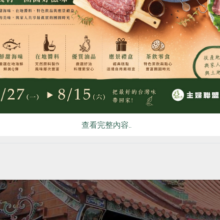
食
RPET
食譜
減硝酸鹽
雞蛋
食安
共同
s 必訪勝地
查看完整內容..