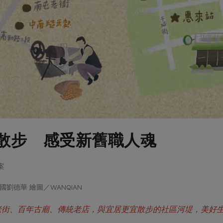
散步 感受新舊職人魂
案
劉德華 繪圖／WANQIAN
老街、百年古廟、傳統老店，與宜居更宜散步的社區河堤，美好