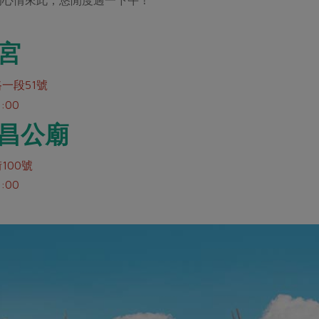
宮
一段51號
:00
昌公廟
100號
:00