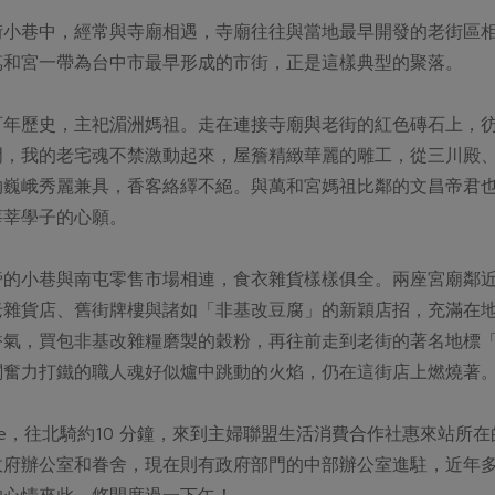
街小巷中，經常與寺廟相遇，寺廟往往與當地最早開發的老街區
萬和宮一帶為台中市最早形成的市街，正是這樣典型的聚落。
百年歷史，主祀湄洲媽祖。走在連接寺廟與老街的紅色磚石上，
門，我的老宅魂不禁激動起來，屋簷精緻華麗的雕工，從三川殿
物巍峨秀麗兼具，香客絡繹不絕。與萬和宮媽祖比鄰的文昌帝君
莘莘學子的心願。
旁的小巷與南屯零售市場相連，食衣雜貨樣樣俱全。兩座宮廟鄰
老雜貨店、舊街牌樓與諸如「非基改豆腐」的新穎店招，充滿在
香氣，買包非基改雜糧磨製的穀粉，再往前走到老街的著名地標
闆奮力打鐵的職人魂好似爐中跳動的火焰，仍在這街店上燃燒著
ike，往北騎約10 分鐘，來到主婦聯盟生活消費合作社惠來站
政府辦公室和眷舍，現在則有政府部門的中部辦公室進駐，近年
的心情來此，悠閒度過一下午！