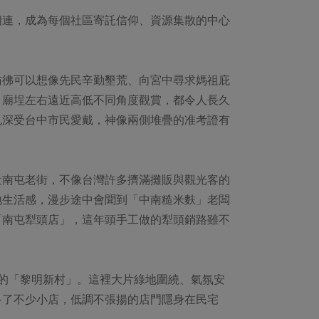
相連，成為每個社區寄託信仰、資源集散的中心
彷彿可以想像先民辛勤墾荒、向宮中尋求媽祖庇
、廟埕左右遠近高低不同角度觀賞，都令人長久
也深受台中市民愛戴，神像兩側堆疊的准考證有
近南屯老街，不像台灣許多擠滿攤販與觀光客的
地生活感，漫步途中會聞到「中南糙米麩」老闆
「南屯犁頭店」，這年頭手工做的犁頭銷路雖不
。
所在的「黎明新村」。這裡大片綠地圍繞、氣氛安
多了不少小店，低調不張揚的店門隱身在民宅