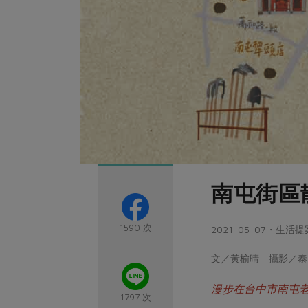
南屯街區
1590 次
2021-05-07・生活提
文／黃榆晴 攝影／泰國
漫步在台中市南屯
1797 次