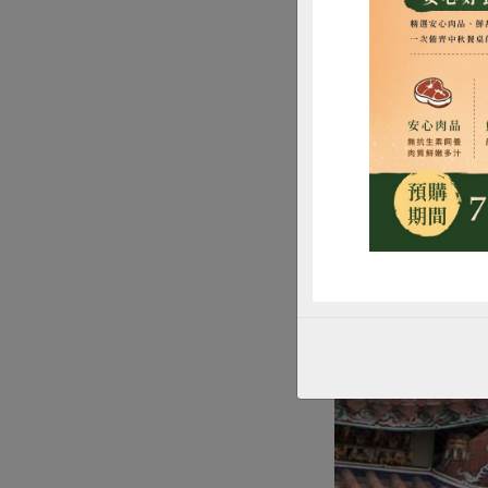
惜
保平安、求all pas