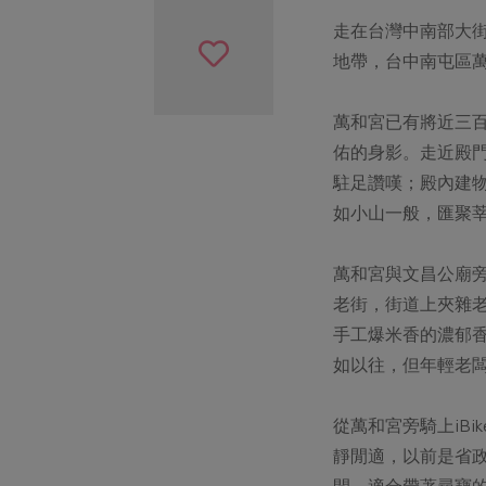
走在台灣中南部大
地帶，台中南屯區
萬和宮已有將近三
佑的身影。走近殿
駐足讚嘆；殿內建
如小山一般，匯聚
萬和宮與文昌公廟
老街，街道上夾雜
手工爆米香的濃郁
如以往，但年輕老
從萬和宮旁騎上iB
靜閒適，以前是省
間，適合帶著尋寶