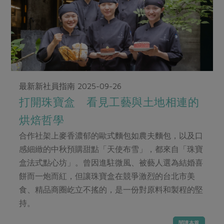
畜產肉類
水產
廚房瑜伽
合作25-經典快閃最後一週
水畜加工品
料理方式
產品檢驗
合作25-精選產品第四彈
關注議題
烘焙．點心
自主把關
合作25-精選產品第三彈
調理食材・點心
減硝酸鹽
惜食
醬料
檢驗報告
更多當季產品
調味醬料/南北貨
烘焙
非基改運動
支持本土農糧
湯品．鍋物
硝酸鹽檢驗
最新新社員指南
2025-09-26
休閒零嘴
沖泡飲品
廢核運動
能源議題
漬物
打開珠寶盒 看見工藝與土地相連的
議題活動
保健食品
減添加物
減塑減廢
涼拌沙拉
烘焙哲學
社員權益
主婦聯盟X樂齡網特約優惠案
公益金
食農教育
飲品
居家好物
合作社架上麥香濃郁的歐式麵包如農夫麵包，以及口
合作社法規
30%rPET紅烏龍茶
更多議題
感細緻的中秋預購甜點「天使布雪」，都來自「珠寶
美妝保養
個人清潔
社務專區
2024農業發展計畫年度報告
盒法式點心坊」。曾因進駐微風、被藝人選為結婚喜
主題食譜
生活者e週報
家庭清潔
織品
選舉專區
更多議題活動
餅而一炮而紅，但讓珠寶盒在競爭激烈的台北市美
異國料理
日用品
圖書禮品
食、精品商圈屹立不搖的，是一份對原料和製程的堅
綠主張月刊
年菜食譜
持。
防災用品
最新消息
把最好的台灣味帶回家！
典藏閱覽室
養身食補
閱讀本篇