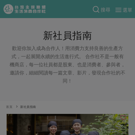
搜尋
選單
產品分類
新社員指南
當季蔬果
食譜料理
一籃菜
當令水果
歡迎你加入成為合作人！用消費力支持良善的生產方
食材
特別企畫
式，一起展開永續的生活進行式。 合作社不是一般有
芽苗類
蕈菇類
米食
機商店，每一位社員都是股東、也是消費者、參與者，
預購活動
綠主張
辛香料類
邀請你，細細閱讀每一篇文章、影片，發現合作社的不
麵食
把最好的台灣味帶回家！
同！
觀點文章
關於合作社
肉食
奶蛋豆・五穀
防災用品預購圓滿結束
主婦食堂
一籃菜真心話
海鮮
蛋
乳製品
認識合作社
重要公告
2026年端午節預購圓滿結束
社內大小事
合作聯合國
常備菜
豆製品
米麵雜糧
首頁
新社員指南
關於我們
更多預購活動
產品故事
生活提案
蔬食
合作社組織
肉品・水產
樂齡生活
親子食育
蛋料理
當季產品
員工與求才