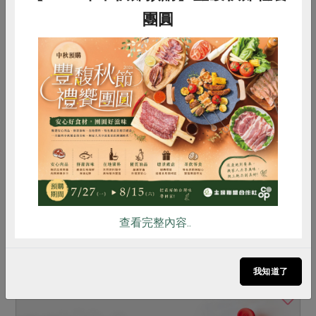
團圓
惜食
RPET
食譜
減硝酸鹽
2020-01-06
社內大小事
雞蛋
食安
共同購買
合作社數位化的一大步：線上訂購的開放與
改變
合作社的「線上訂購」於今年度1 月3 日正式啟
用，合作社產品利用1 將不再受到時間、空間的限
制，除了服務更多交通或時間不便的社員，也將是
查看完整內容..
拓展新社員的一大媒介；更多的參與，將會推動更
有力的共同購買。
我知道了