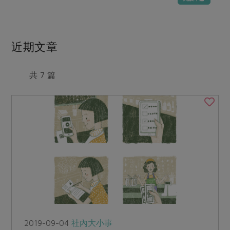
媒體報導
最新產品
節慶大餐
下載專區
優惠專區
近期文章
高麗菜海鮮煎餅
地區活動
素食專區
社務會議
地區活動
共 7 篇
樂齡友善
活動報下載
2019-09-04
社內大小事