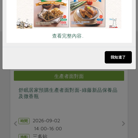
查看完整內容..
相關活動
我知道了
生產者面對面
舒眠居家預購生產者面對面-綠藤新品保養品
0811
及微香瓶
故事
講師
2026-09-02
時間
20
時間
14:00-16:00
14:0
三多站
地點