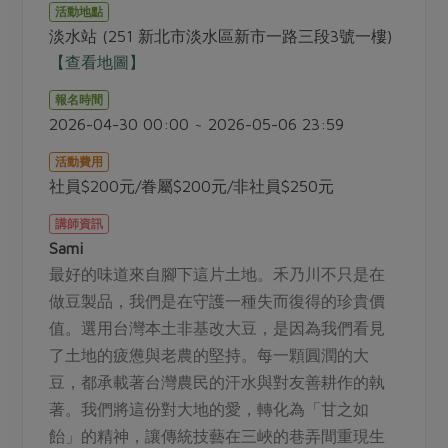
畜產肉類
水產
廚房瑜伽
活動地點
傳到心坎裡，誠心又澎派
淡水站 (251 新北市淡水區新市一路三段3號一樓)
水畜加工品
料理方式
產品檢驗
合作25-經典快閃最後一週
【查看地圖】
關注議題
烘焙．點心
自主把關
合作25-精選產品第四彈
調理食材・點心
報名時間
減硝酸鹽
惜食
醬料
2026-04-30 00:00 ~ 2026-05-06 23:59
檢驗報告
更多當季產品
調味醬料/南北貨
烘焙
非基改運動
支持本土農糧
湯品．鍋物
活動費用
硝酸鹽檢驗
休閒零嘴
沖泡飲品
廢核運動
能源議題
社員$200元/眷屬$200元/非社員$250元
漬物
議題活動
保健食品
減添加物
減塑減廢
涼拌沙拉
講師資訊
社員權益
主婦聯盟X樂齡網特約優惠案
Sami
公益金
食農教育
飲品
居家好物
合作社法規
最好的味道來自腳下這片土地。禾乃川不只是在
30%rPET紅烏龍茶
更多議題
做豆製品，我們是在守護一種失而復得的珍貴價
美妝保養
個人清潔
社務專區
2024農業發展計畫年度報告
值。選用台灣本土非基改大豆，是因為我們看見
主題食譜
生活者e週報
家庭清潔
織品
選舉專區
更多議題活動
了土地的疲憊與老農的堅持。每一顆圓潤的大
異國料理
日用品
圖書禮品
豆，都承載著台灣農民的汗水與對友善耕作的執
綠主張月刊
年菜食譜
著。我們將這份對大地的愛，轉化為「甘之如
防災用品
最新消息
傳到心坎裡，誠心又澎派
飴」的精神，讓傳統技藝在三峽的巷弄間重現生
典藏閱覽室
養身食補