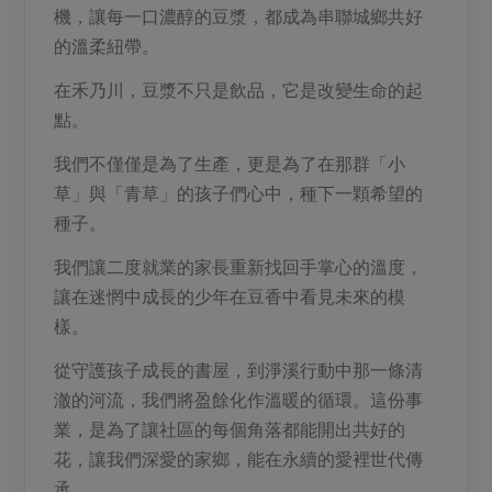
媒體報導
機，讓每一口濃醇的豆漿，都成為串聯城鄉共好
最新產品
節慶大餐
下載專區
的溫柔紐帶。
優惠專區
在禾乃川，豆漿不只是飲品，它是改變生命的起
高麗菜海鮮煎餅
地區活動
點。
素食專區
社務會議
地區活動
我們不僅僅是為了生產，更是為了在那群「小
樂齡友善
草」與「青草」的孩子們心中，種下一顆希望的
活動報下載
種子。
我們讓二度就業的家長重新找回手掌心的溫度，
讓在迷惘中成長的少年在豆香中看見未來的模
樣。
從守護孩子成長的書屋，到淨溪行動中那一條清
澈的河流，我們將盈餘化作溫暖的循環。這份事
業，是為了讓社區的每個角落都能開出共好的
花，讓我們深愛的家鄉，能在永續的愛裡世代傳
承。