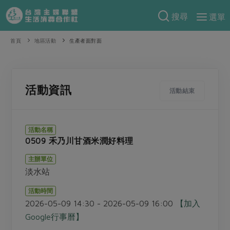
搜尋
選單
產品分類
首頁
地區活動
生產者面對面
當季蔬果
食譜料理
一籃菜
當令水果
食材
特別企畫
活動資訊
活動結束
芽苗類
蕈菇類
米食
預購活動
綠主張
辛香料類
麵食
活動名稱
把最好的台灣味帶回家！
0509 禾乃川甘酒米潤好料理
觀點文章
關於合作社
肉食
奶蛋豆・五穀
防災用品預購圓滿結束
主辦單位
主婦食堂
一籃菜真心話
海鮮
蛋
乳製品
認識合作社
重要公告
2026年端午節預購圓滿結束
淡水站
社內大小事
合作聯合國
常備菜
豆製品
米麵雜糧
關於我們
更多預購活動
活動時間
產品故事
生活提案
蔬食
2026-05-09 14:30 - 2026-05-09 16:00
【加入
合作社組織
肉品・水產
樂齡生活
親子食育
Google行事曆】
蛋料理
當季產品
員工與求才