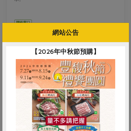
聯絡窗口
主辦單位
網站公告
(02)2626-9765
【2026年中秋節預購】
活動介紹
5/9（六）2:30-4:00
禾乃川2種口味米潤飲品嚐
（原味、紫米😍）
禾乃川豆乳做豆花🌹
甘糀味增佐禾乃川豆腐
惜食
RPET
食譜
減硝酸鹽
米潤飲做生巧克力🍫
雞蛋
食安
共同購買
銀髮族米潤芝麻高鈣飲