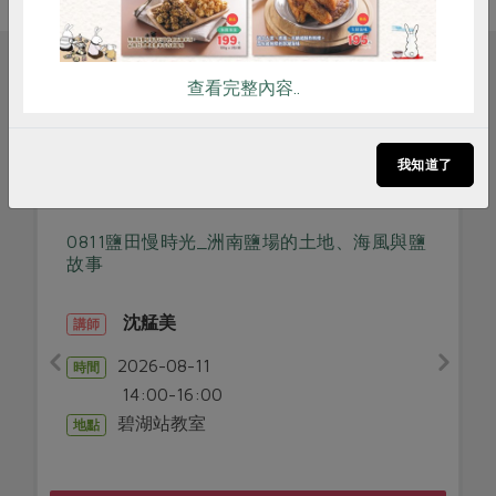
相關活動
查看完整內容..
我知道了
生產者面對面
0811鹽田慢時光_洲南鹽場的土地、海風與鹽
故事
沈艋美
講師
2026-08-11
時間
14:00-16:00
碧湖站教室
地點