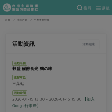
搜尋
選單
產品分類
首頁
地區活動
生產者面對面
當季蔬果
食譜料理
一籃菜
當令水果
食材
特別企畫
活動資訊
活動結束
芽苗類
蕈菇類
米食
預購活動
綠主張
辛香料類
麵食
活動名稱
把最好的台灣味帶回家！
穀盛 醱酵食光 麴の味
觀點文章
關於合作社
肉食
奶蛋豆・五穀
防災用品預購圓滿結束
主辦單位
主婦食堂
一籃菜真心話
海鮮
蛋
乳製品
認識合作社
重要公告
2026年端午節預購圓滿結束
三葉站
社內大小事
合作聯合國
常備菜
豆製品
米麵雜糧
關於我們
更多預購活動
活動時間
產品故事
生活提案
蔬食
2026-01-15 13:30 - 2026-01-15 15:30
【加入
合作社組織
肉品・水產
樂齡生活
親子食育
Google行事曆】
蛋料理
當季產品
員工與求才