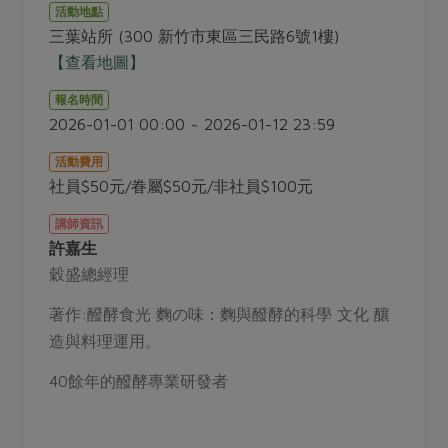
畜產肉類
水產
廚房瑜伽
活動地點
合作25-經典快閃最後一週
三葉站所 (300 新竹市東區三民路6號1樓)
水畜加工品
料理方式
產品檢驗
合作25-精選產品第四彈
【查看地圖】
關注議題
烘焙．點心
自主把關
合作25-精選產品第三彈
調理食材・點心
報名時間
減硝酸鹽
惜食
醬料
2026-01-01 00:00 ~ 2026-01-12 23:59
檢驗報告
更多當季產品
調味醬料/南北貨
烘焙
非基改運動
支持本土農糧
湯品．鍋物
活動費用
硝酸鹽檢驗
休閒零嘴
沖泡飲品
廢核運動
能源議題
社員$50元/眷屬$50元/非社員$100元
漬物
議題活動
保健食品
減添加物
減塑減廢
涼拌沙拉
講師資訊
社員權益
主婦聯盟X樂齡網特約優惠案
許嘉生
公益金
食農教育
飲品
居家好物
合作社法規
穀盛總經理
30%rPET紅烏龍茶
更多議題
美妝保養
個人清潔
社務專區
2024農業發展計畫年度報告
著作:醱酵食光 麴の味：麴與醱酵的科學 文化 釀
主題食譜
生活者e週報
造與料理運用。
家庭清潔
織品
選舉專區
更多議題活動
異國料理
日用品
圖書禮品
40餘年的醱酵專業研發者
綠主張月刊
年菜食譜
防災用品
最新消息
把最好的台灣味帶回家！
典藏閱覽室
養身食補