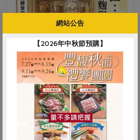
網站公告
【2026年中秋節預購】
惜食
RPET
食譜
減硝酸鹽
雞蛋
食安
共同購買