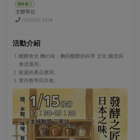
媒體報導
聯絡窗口
最新產品
節慶大餐
主辦單位
下載專區
(03)533-3314
優惠專區
高麗菜海鮮煎餅
地區活動
素食專區
活動介紹
社務會議
地區活動
樂齡友善
醱酵食光 麴の味：麴與醱酵的科學 文化 釀造與
活動報下載
食譜運用。
穀盛的產品應用。
實作教學與共食。