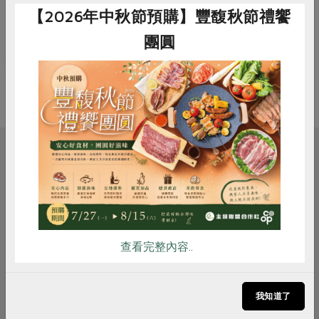
3. 香椿濃湯 (全素或蛋奶素）
【2026年中秋節預購】豐馥秋節禮饗
團圓
*提醒帶上您的餐具一起來體驗堅果油醬料理。
惜食
RPET
食譜
減硝酸鹽
雞蛋
食安
共同購買
相關活動
生產者面對面
查看完整內容..
土地、海風與鹽
0811台灣好鹽-認識洲南鹽場：料理最
風味
我知道了
沈艋美
講師