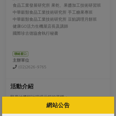
媒體報導
最新產品
食品工業發展研究所 果乾、果醬加工技術研習班
節慶大餐
下載專區
中華穀類食品工業技術研究所 手工糖果專班
優惠專區
中華穀類食品工業技術研究所 豆餡調理月餅班
高麗菜海鮮煎餅
健康
GO
活力生機屋店長及講師
地區活動
素食專區
國際珍古德協會執行秘書
社務會議
地區活動
樂齡友善
活動報下載
聯絡窗口
主辦單位
(02)2626-9765
活動介紹
堅果油醬預計現場示範的菜餚：
1. 刺蔥暖沙拉 (全素或蛋奶素)
網站公告
2. 刺蔥虱目魚柳 (葷食)