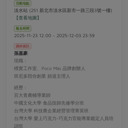
畜產肉類
水產
廚房瑜伽
活動地點
傳到心坎裡，誠心又澎派
淡水站 (251 新北市淡水區新市一路三段3號一樓)
水畜加工品
料理方式
產品檢驗
合作25-經典快閃最後一週
【查看地圖】
關注議題
烘焙．點心
自主把關
合作25-精選產品第四彈
調理食材・點心
報名時間
減硝酸鹽
惜食
醬料
2025-11-23 12:00 ~ 2025-12-03 23:59
檢驗報告
更多當季產品
調味醬料/南北貨
烘焙
非基改運動
支持本土農糧
湯品．鍋物
講師資訊
硝酸鹽檢驗
休閒零嘴
沖泡飲品
廢核運動
能源議題
孫嘉豪
漬物
議題活動
保健食品
現職：
減添加物
減塑減廢
涼拌沙拉
社員權益
樸實工作室、
Poco M
á
s
品牌創辦人
主婦聯盟X樂齡網特約優惠案
公益金
食農教育
飲品
班尼多陪你創業 頻道主理人
居家好物
合作社法規
30%rPET紅烏龍茶
更多議題
美妝保養
個人清潔
經歷：
社務專區
2024農業發展計畫年度報告
主題食譜
百大青農輔導業師
生活者e週報
家庭清潔
織品
選舉專區
更多議題活動
中國文化大學 食品技師先修學分班
異國料理
日用品
圖書禮品
台灣大學 科技農企業經營管理菁英班
綠主張月刊
年菜食譜
防災用品
台灣大學 愛上巧克力
-
巧克力官能專業鑑定人員培
最新消息
傳到心坎裡，誠心又澎派
典藏閱覽室
養身食補
訓班