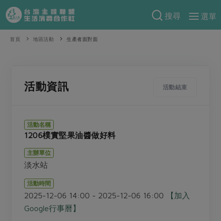
搜尋
選單
產品分類
首頁
地區活動
生產者面對面
當季蔬果
食譜料理
一籃菜
當令水果
食材
特別企畫
活動資訊
活動結束
芽苗類
蕈菇類
米食
預購活動
綠主張
辛香料類
麵食
活動名稱
把最好的台灣味帶回家！
1206樸實堅果油醬做好料
觀點文章
關於合作社
肉食
奶蛋豆・五穀
防災用品預購圓滿結束
主辦單位
主婦食堂
一籃菜真心話
海鮮
蛋
乳製品
認識合作社
重要公告
2026年端午節預購圓滿結束
淡水站
社內大小事
合作聯合國
常備菜
豆製品
米麵雜糧
關於我們
更多預購活動
活動時間
產品故事
生活提案
蔬食
2025-12-06 14:00 - 2025-12-06 16:00
【加入
合作社組織
肉品・水產
樂齡生活
親子食育
Google行事曆】
蛋料理
當季產品
員工與求才