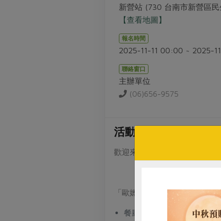
新營站 (730 台南市新營區民
【查看地圖】
報名時間
2025-11-11 00:00 ~ 2025-11
聯絡窗口
主辦單位
(06)656-9575
活動介紹
歡迎來搶先品嘗年菜~
「歐嬤 豬腳」是透過將豬腳
餐廳背景： 創辦人邱岱玉