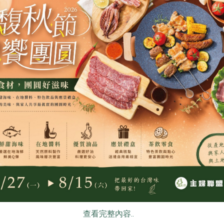
德式風味，由創辦人的德國婆婆傳授，是道地經典的德國家常菜
相關活動
食
RPET
食譜
減硝酸鹽
雞蛋
食安
共同
面
生產者面對面
洲南鹽場
0811台灣好鹽-認識洲南鹽
8/
故事
場：料理最純粹的風味
秋預
沈艋美
講師
講
查看完整內容..