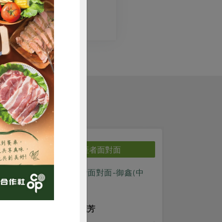
。
購買
生產者面對面
生產者面對面
10生產者面對面-御鑫(中
0807藜不開的土地滋味-預
購)
購新品分享會
王儷芳
謝雅雯
師
講師