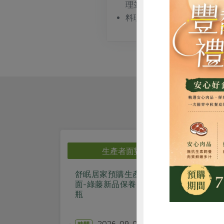
理並創立了此餐廳。
料理風格： 菜色強調傳統
惜
生產者面對面
生產者面對
舒眠居家預購生產者面對
0811鹽田慢時光_
面-綠藤新品保養品及微香
的土地、海風與鹽
瓶
沈艋美
講師
2026-09-02