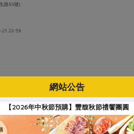
生路93號)
-21 23:59
網站公告
【2026年中秋節預購】豐馥秋節禮饗團圓
醃製後烤至外皮酥脆，口感與傳統德國的脆皮豬腳類似，並結合
因嚮往德國文化，在德國求學時與德籍丈夫認識，為了讓丈夫能