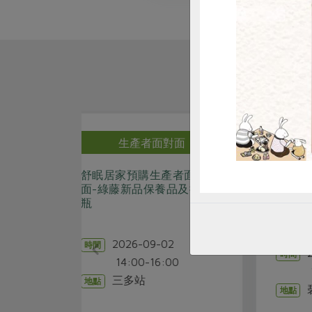
對面
生產者面對面
產者面對
0811鹽田慢時光_洲南鹽場
0
品及微香
的土地、海風與鹽故事
場
沈艋美
講師
2
2026-08-11
時間
0
14:00-16:00
1
碧湖站教室
地點