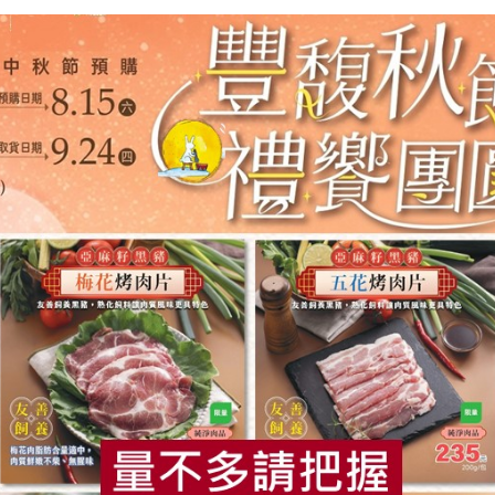
從青年時期對德國文化的嚮往，到負笈德國接著與德籍丈夫相識
料理是表達感激與愛意最直接的方式。剛開始她做德式料理是為
意思為的是感念透過由德國婆婆串連起的傳統德國家常菜，以及德
一詞。
員帶來一道德國經典名菜-德式酸菜燉豬腳(含 2 顆麵包球)。
與發酵的酸菜一同燉煮的料理，風味酸甜，油亮外皮配上厚實燒
國豬腳，現在在家就能輕鬆加熱料理，不僅宴客下酒超大氣，當
場會有德式酸菜燉豬腳的試吃體驗喔!
食
RPET
食譜
減硝酸鹽
雞蛋
食安
共同