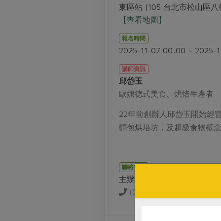
東區站 (105 台北市松山區八
【查看地圖】
報名時間
2025-11-07 00:00 ~ 2025-1
講師資訊
邱岱玉
歐嬤德式美食、烘焙生產者
22年前創辦人邱岱玉開始經
麵包烘培坊，及超級食物概
聯絡窗口
主辦單位
(02)2579-8996