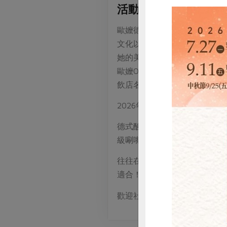
活動介紹
歐嬤德式美食創辦人邱岱玉，
文化以深深融入到她的血液，
她的美食天賦。
歐嬤Oma，是德文中阿嬤的
飲店名都使用「歐嬤(Oma)」
2026年貨預購歐嬤為合作社社
德式酸菜燉豬腳是一道將豬腳
級唰嘴！
往往在德式餐廳才能吃到的德
適合！
歡迎社員們踴躍報名參加，現
惜