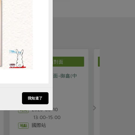
生產者面對面
生
中
0807藜不開的土地滋味-預
0807[
購新品分享會
紅藜小米
謝雅雯
我知道了
講師
202
時間
2026-08-07
時間
10:30
14:00-16:00
合作
地點
東區站
地點