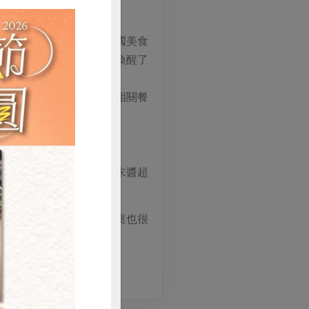
結褵，到開德國餐廳，德國美食
了先生的胃，做著做著就喚醒了
國麵包製作工藝，因此將相關餐
烤味，搭一口酸菜或黃芥末醬超
作一道異國風味的年菜上桌也很
購買