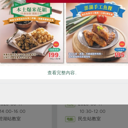
相關活動
生產者面對面
生產者面對面
811台灣好鹽-認識洲南鹽
8/10生產者面對面-御鑫(
查看完整內容..
：料理最純粹的風味
秋預購)
沈艋美
王儷芳
講師
講師
2026-08-11
2026-08-10
時間
時間
0:30-12:00
13:00-15:00
民生站教室
國際站
地點
地點