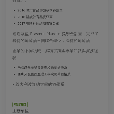
收藏》。
媒體報導
最新產品
節慶大餐
下載專區
2016 城市盲品聯盟秋季賽冠軍
2016 講談社盲品賽亞軍
優惠專區
2017 講談社盲品團體賽亞軍
高麗菜海鮮煎餅
地區活動
素食專區
透過歐盟 Erasmus Mundus 獎學⾦計畫，完成了
社務會議
地區活動
獨特的葡萄酒三國聯合學位，深耕於葡萄酒
樂齡友善
活動報下載
產業的不同領域，累積了跨國專業知識與實務經
驗
法國昂熱⾼等農業學校葡萄酒學系
⻄班牙瓦倫⻄亞理⼯學院葡萄種植系
• 義⼤利波隆納⼤學釀酒學系
聯絡窗口
主辦單位