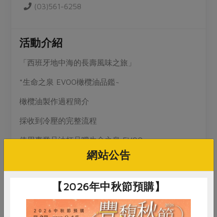
(03)561-6258
活動介紹
「西班牙地中海的長壽風味之旅」
*生命之泉 EVOO橄欖油品鑑~
橄欖油製作過程簡介
採收到冷壓的完整流程
使用專業品油杯品嚐生命之泉 EVOO
網站公告
觀色：金綠色澤的清澈與濃郁度。
聞香：草本、綠果與輕微胡椒香氣。
【2026年中秋節預購】
試味：感受入口的果香、柔和的苦味與辛香尾韻。