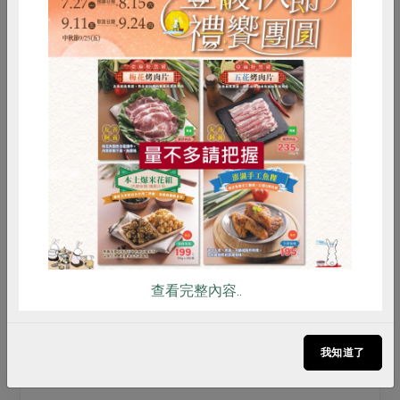
*古提拉雪莉酒醋品鑑
雪莉酒醋製作過程介紹
現場品嚐古提拉雪莉酒醋
示範將雪莉酒醋用於製作簡單沙拉醬
惜食
RPET
食譜
減硝酸鹽
*橄欖油與雪莉酒醋搭配料理體驗
雞蛋
食安
共同購買
生命之泉 EVOO：搭配麵包與橄欖沾醬
（Tapenade）。
古提拉雪莉酒醋：搭配清爽的沙拉與煙燻火腿小
食。
查看完整內容..
*解說搭配的邏輯與背後風味平衡的原理。
我知道了