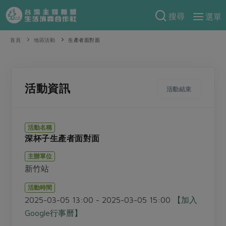
搜尋
選單
產品分類
首頁
地區活動
生產者面對面
當季蔬果
食譜料理
一籃菜
當令水果
食材
特別企畫
活動資訊
活動結束
芽苗類
蕈菇類
米食
預購活動
綠主張
辛香料類
麵食
活動名稱
把最好的台灣味帶回家！
深杯子生產者面對面
觀點文章
關於合作社
肉食
奶蛋豆・五穀
防災用品預購圓滿結束
主辦單位
主婦食堂
一籃菜真心話
海鮮
蛋
乳製品
認識合作社
重要公告
2026年端午節預購圓滿結束
新竹站
社內大小事
合作聯合國
常備菜
豆製品
米麵雜糧
關於我們
更多預購活動
活動時間
產品故事
生活提案
蔬食
2025-03-05 13:00 - 2025-03-05 15:00
【加入
合作社組織
肉品・水產
樂齡生活
親子食育
Google行事曆】
蛋料理
當季產品
員工與求才