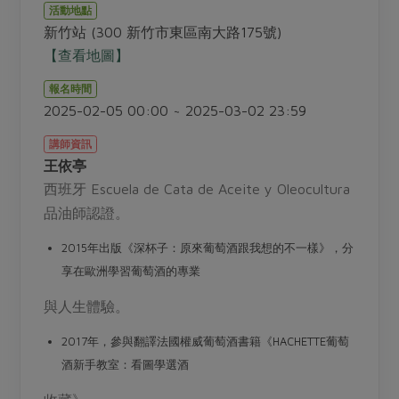
畜產肉類
水產
廚房瑜伽
活動地點
合作25-經典快閃最後一週
新竹站 (300 新竹市東區南大路175號)
水畜加工品
料理方式
產品檢驗
合作25-精選產品第四彈
【查看地圖】
關注議題
烘焙．點心
自主把關
合作25-精選產品第三彈
調理食材・點心
報名時間
減硝酸鹽
惜食
醬料
2025-02-05 00:00 ~ 2025-03-02 23:59
檢驗報告
更多當季產品
調味醬料/南北貨
烘焙
非基改運動
支持本土農糧
湯品．鍋物
講師資訊
硝酸鹽檢驗
休閒零嘴
沖泡飲品
廢核運動
能源議題
王依亭
漬物
議題活動
保健食品
⻄班牙 Escuela de Cata de Aceite y Oleocultura
減添加物
減塑減廢
涼拌沙拉
社員權益
品油師認證。
主婦聯盟X樂齡網特約優惠案
公益金
食農教育
飲品
居家好物
合作社法規
30%rPET紅烏龍茶
2015年出版《深杯⼦：原來葡萄酒跟我想的不⼀樣》，分
更多議題
美妝保養
個人清潔
享在歐洲學習葡萄酒的專業
社務專區
2024農業發展計畫年度報告
主題食譜
生活者e週報
家庭清潔
織品
與⼈⽣體驗。
選舉專區
更多議題活動
異國料理
日用品
圖書禮品
2017年，參與翻譯法國權威葡萄酒書籍《HACHETTE葡萄
綠主張月刊
年菜食譜
酒新⼿教室：看圖學選酒
防災用品
最新消息
把最好的台灣味帶回家！
典藏閱覽室
養身食補