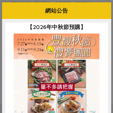
煮熟後冰鎮。退冰即食，方便簡單，極鮮美味。
網站公告
2.澎湖龍占魚排為澎湖常見的箱網養殖魚種，肉厚刺
粗，取下魚排方便料理，可香煎、清蒸、紅燒、煮
【2026年中秋節預購】
湯、鹽烤，料理多變。
3.澎湖野生白口魚與黃魚、黑喉同為石首魚科，肉質
細嫩鮮甜，魚刺不多，作為餐桌菜、便當菜都很適
合。
當天活動有水產試吃體驗，歡迎踴躍報名參與，記得
自備餐具喔!
惜食
RPET
食譜
減硝酸鹽
雞蛋
食安
共同購買