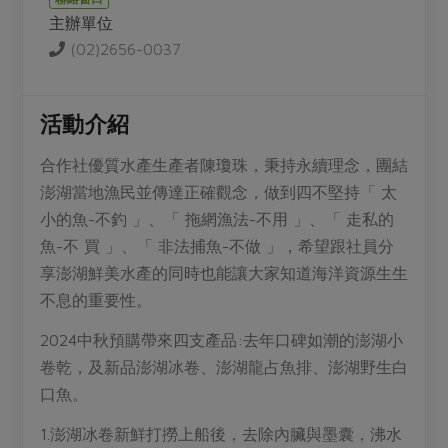
媒體報導
最新產品
主辦單位
節慶大餐
下載專區
(02)2656-0037
優惠專區
高麗菜海鮮煎餅
地區活動
素食專區
活動介紹
社務會議
地區活動
合作社優質水產生產者陳瓊珠，秉持永續理念，團結
樂齡友善
活動報下載
澎湖當地漁民並傳達正確觀念，做到四不堅持「 太
小的魚-不釣 」、「 拖網漁法-不用 」、「 走私的
魚-不 買 」、「 非法捕魚-不做 」，希望跟社員分
享澎湖鮮美水產的同時也能讓大家知道海洋資源生生
不息的重要性。
2024中秋預購帶來四支產品:去年口碑如潮的澎湖小
卷乾，及新品澎湖冰卷、澎湖龍占魚排、澎湖野生白
口魚。
1.澎湖冰卷新鮮打撈上船後，去除內臟與墨囊，沸水