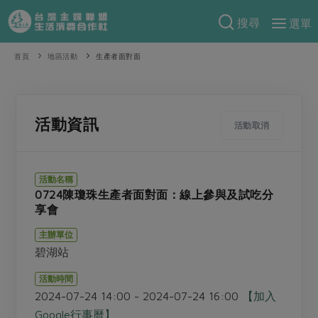
搜尋
選單
產品分類
首頁
地區活動
生產者面對面
當季蔬果
食譜料理
一籃菜
當令水果
食材
特別企畫
活動資訊
活動取消
芽苗類
蕈菇類
米食
預購活動
綠主張
辛香料類
麵食
活動名稱
把最好的台灣味帶回家！
0724陳瓊珠生產者面對面：線上參與及試吃分
觀點文章
關於合作社
肉食
奶蛋豆・五穀
享會
防災用品預購圓滿結束
主婦食堂
一籃菜真心話
海鮮
蛋
乳製品
認識合作社
重要公告
2026年端午節預購圓滿結束
主辦單位
社內大小事
合作聯合國
常備菜
碧湖站
豆製品
米麵雜糧
關於我們
更多預購活動
產品故事
生活提案
蔬食
活動時間
合作社組織
肉品・水產
2024-07-24 14:00 - 2024-07-24 16:00
【加入
樂齡生活
親子食育
蛋料理
當季產品
員工與求才
Google行事曆】