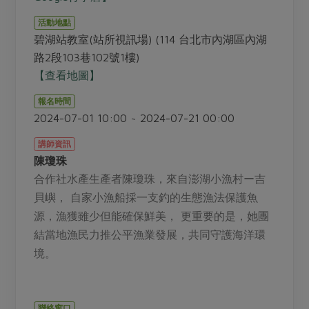
畜產肉類
水產
廚房瑜伽
合作25-經典快閃最後一週
活動地點
水畜加工品
料理方式
碧湖站教室(站所視訊場) (114 台北市內湖區內湖
產品檢驗
合作25-精選產品第四彈
關注議題
烘焙．點心
路2段103巷102號1樓)
自主把關
合作25-精選產品第三彈
調理食材・點心
減硝酸鹽
惜食
【查看地圖】
醬料
檢驗報告
更多當季產品
調味醬料/南北貨
烘焙
非基改運動
支持本土農糧
報名時間
湯品．鍋物
硝酸鹽檢驗
2024-07-01 10:00 ~ 2024-07-21 00:00
休閒零嘴
沖泡飲品
廢核運動
能源議題
漬物
議題活動
保健食品
講師資訊
減添加物
減塑減廢
涼拌沙拉
陳瓊珠
社員權益
主婦聯盟X樂齡網特約優惠案
公益金
食農教育
合作社水產生產者陳瓊珠，來自澎湖小漁村ー吉
飲品
居家好物
合作社法規
30%rPET紅烏龍茶
更多議題
貝嶼， 自家小漁船採一支釣的生態漁法保護魚
美妝保養
個人清潔
社務專區
2024農業發展計畫年度報告
源，漁獲雖少但能確保鮮美， 更重要的是，她團
主題食譜
生活者e週報
結當地漁民力推公平漁業發展，共同守護海洋環
家庭清潔
織品
選舉專區
更多議題活動
異國料理
境。
日用品
圖書禮品
綠主張月刊
年菜食譜
防災用品
最新消息
把最好的台灣味帶回家！
典藏閱覽室
養身食補
聯絡窗口