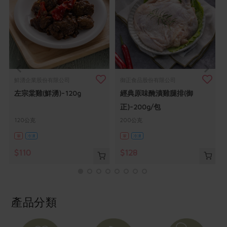
畜產肉類
水產
廚房瑜伽
合作25-經典快閃最後一週
水畜加工品
料理方式
產品檢驗
合作25-精選產品第四彈
關注議題
烘焙．點心
自主把關
合作25-精選產品第三彈
調理食材・點心
減硝酸鹽
惜食
醬料
檢驗報告
更多當季產品
調味醬料/南北貨
烘焙
非基改運動
支持本土農糧
湯品．鍋物
鮮湧企業股份有限公司
御正食品股份有限公司
硝酸鹽檢驗
休閒零嘴
沖泡飲品
廢核運動
能源議題
左宗棠雞(鮮湧)-120g
經典原味醃漬雞腿排(御
漬物
議題活動
保健食品
正)-200g/包
減添加物
減塑減廢
涼拌沙拉
社員權益
主婦聯盟X樂齡網特約優惠案
120公克
200公克
公益金
食農教育
飲品
居家好物
葷
冷凍
葷
冷凍
合作社法規
30%rPET紅烏龍茶
更多議題
$110
$128
美妝保養
個人清潔
社務專區
2024農業發展計畫年度報告
主題食譜
生活者e週報
家庭清潔
織品
選舉專區
更多議題活動
異國料理
日用品
圖書禮品
綠主張月刊
產品分類
年菜食譜
防災用品
最新消息
把最好的台灣味帶回家！
典藏閱覽室
養身食補