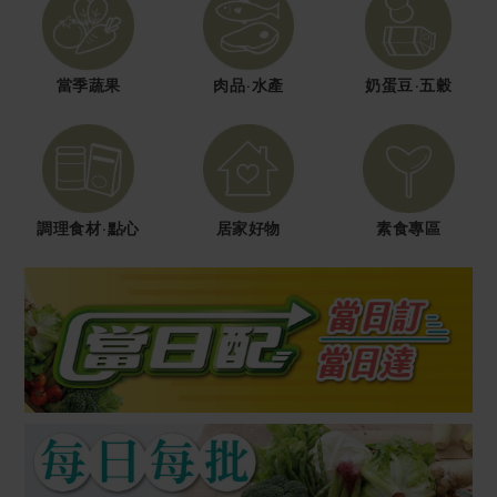
媒體報導
最新產品
節慶大餐
下載專區
優惠專區
當季蔬果
肉品·水產
奶蛋豆·五穀
高麗菜海鮮煎餅
地區活動
素食專區
社務會議
地區活動
樂齡友善
活動報下載
調理食材·點心
居家好物
素食專區