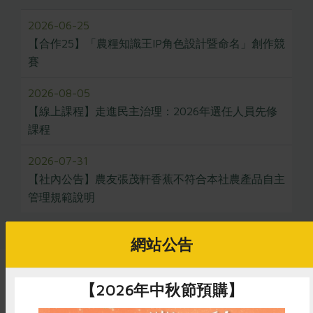
2026-06-25
【合作25】「農糧知識王IP角色設計暨命名」創作競
賽
2026-08-05
【線上課程】走進民主治理：2026年選任人員先修
課程
2026-07-31
【社內公告】農友張茂軒香蕉不符合本社農產品自主
管理規範說明
網站公告
推薦閱讀
【2026年中秋節預購】