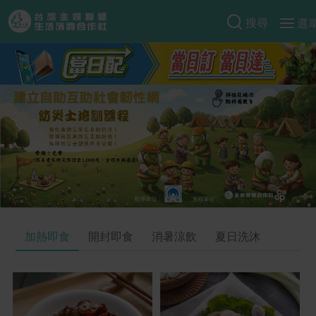
搜尋
選
產品分類
當季蔬果
食譜料理
一籃菜
當令水果
食材
特別企畫
芽苗類
蕈菇類
米食
預購活動
綠主張
辛香料類
麵食
把最好的台灣味帶回家！
觀點文章
關於合作社
肉食
奶蛋豆・五穀
防災用品預購圓滿結束
主婦食堂
一籃菜真心話
海鮮
蛋
乳製品
認識合作社
重要公告
2026年端午節預購圓滿結束
加熱即食
開封即食
消暑涼飲
夏日洗沐
社內大小事
合作聯合國
常備菜
豆製品
米麵雜糧
關於我們
更多預購活動
產品故事
生活提案
蔬食
合作社組織
肉品・水產
樂齡生活
親子食育
蛋料理
當季產品
員工與求才