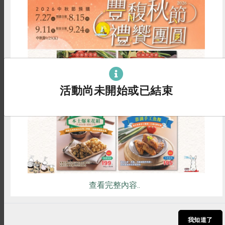
惜食
RPET
食譜
減硝酸鹽
雞蛋
食安
共同購買
活動尚未開始或已結束
一籃菜真心話
2026-03-02
【一籃菜．真心話】第13季：3/2上線囉！
【一籃菜．真心話】第13季於3/2(一)正式開播！
查看完整內容..
每週一下午5點鎖定合作社PODCAST頻道，精彩合
作故事，邀你一起收聽。
我知道了