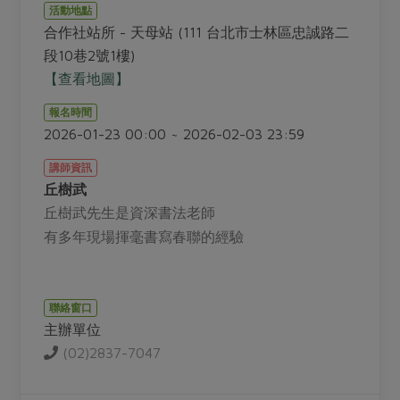
畜產肉類
水產
廚房瑜伽
活動地點
傳到心坎裡，誠心又澎派
合作社站所 - 天母站 (111 台北市士林區忠誠路二
水畜加工品
料理方式
產品檢驗
合作25-經典快閃最後一週
段10巷2號1樓)
關注議題
烘焙．點心
【查看地圖】
自主把關
合作25-精選產品第四彈
調理食材・點心
減硝酸鹽
惜食
醬料
報名時間
檢驗報告
更多當季產品
調味醬料/南北貨
烘焙
非基改運動
支持本土農糧
2026-01-23 00:00 ~ 2026-02-03 23:59
湯品．鍋物
硝酸鹽檢驗
休閒零嘴
沖泡飲品
廢核運動
能源議題
漬物
講師資訊
議題活動
保健食品
丘樹武
減添加物
減塑減廢
涼拌沙拉
社員權益
丘樹武先生是資深書法老師
主婦聯盟X樂齡網特約優惠案
公益金
食農教育
飲品
有多年現場揮毫書寫春聯的經驗
居家好物
合作社法規
30%rPET紅烏龍茶
更多議題
美妝保養
個人清潔
社務專區
2024農業發展計畫年度報告
主題食譜
生活者e週報
家庭清潔
織品
選舉專區
聯絡窗口
更多議題活動
異國料理
主辦單位
日用品
圖書禮品
綠主張月刊
(02)2837-7047
年菜食譜
防災用品
最新消息
傳到心坎裡，誠心又澎派
典藏閱覽室
養身食補