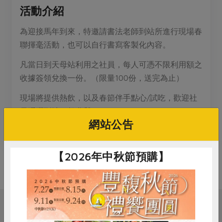
媒體報導
最新產品
活動介紹
節慶大餐
下載專區
為迎接馬年到來，特邀請書法老師到站所進行現場春
優惠專區
聯揮毫活動，也可以自行書寫客製化內容。
高麗菜海鮮煎餅
地區活動
素食專區
凡當日到天母站利用之社員，每人可憑不限利用額之
社務會議
地區活動
收據簽領兌換一份。（限量100份，送完為止）
樂齡友善
活動報下載
現場將提供熱飲，以及春節伴手點心/試吃，歡迎社
員踴躍到站一起參與！
網站公告
祝大家馬年行大運，心想事成。
【2026年中秋節預購】
相關活動