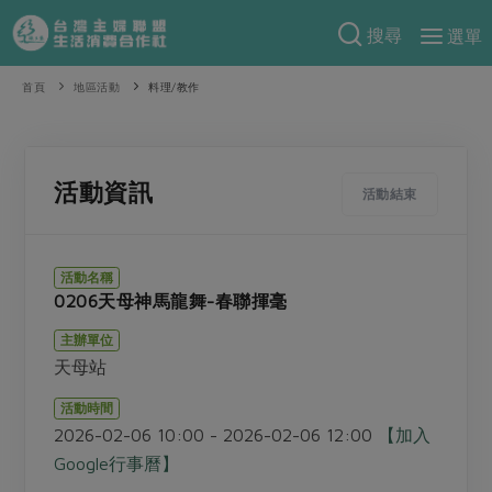
搜尋
選單
產品分類
首頁
地區活動
料理/教作
當季蔬果
食譜料理
一籃菜
當令水果
食材
特別企畫
活動資訊
活動結束
芽苗類
蕈菇類
米食
預購活動
綠主張
辛香料類
麵食
活動名稱
把最好的台灣味帶回家！
0206天母神馬龍舞-春聯揮毫
觀點文章
關於合作社
肉食
奶蛋豆・五穀
防災用品預購圓滿結束
主辦單位
主婦食堂
一籃菜真心話
海鮮
蛋
乳製品
認識合作社
重要公告
2026年端午節預購圓滿結束
天母站
社內大小事
合作聯合國
常備菜
豆製品
米麵雜糧
關於我們
更多預購活動
活動時間
產品故事
生活提案
蔬食
2026-02-06 10:00 - 2026-02-06 12:00
【加入
合作社組織
肉品・水產
樂齡生活
親子食育
Google行事曆】
蛋料理
當季產品
員工與求才