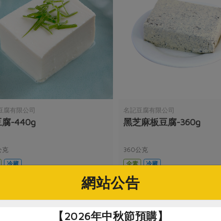
豆腐有限公司
名記豆腐有限公司
腐-440g
黑芝麻板豆腐-360g
公克
360公克
冷藏
全素
冷藏
網站公告
$60
【2026年中秋節預購】