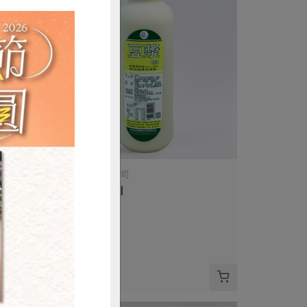
名記豆腐有限公司
豆漿-920ml
920毫升
全素
冷藏
購買
$75