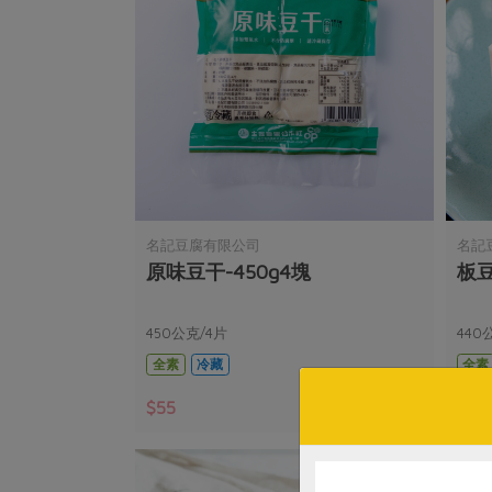
名記豆腐有限公司
名記
原味豆干-450g4塊
板豆
450公克/4片
440
全素
冷藏
全素
$55
$55