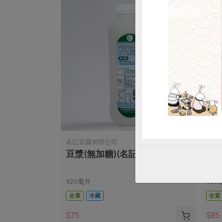
名記豆腐有限公司
名記
豆漿(無加糖)(名記)-920ml/瓶
黑豆
920毫升
920
全素
冷藏
全素
$75
$85