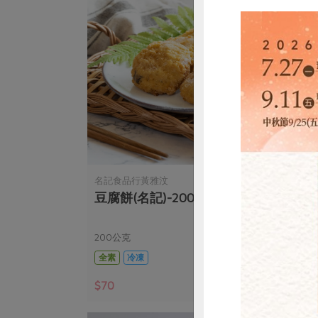
名記食品行黃雅汶
名記
豆腐餅(名記)-200克/包
本土
記)-
200公克
920
全素
冷凍
全素
惜
$70
$85