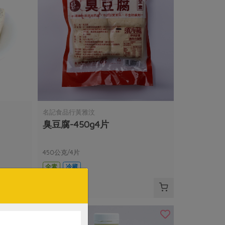
名記食品行黃雅汶
臭豆腐-450g4片
450公克/4片
全素
冷藏
$55