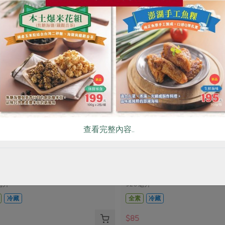
查看完整內容..
豆腐有限公司
名記豆腐有限公司
漿-920ml
本土豆漿(無加糖)(名記)-9
瓶
毫升
920毫升
冷藏
全素
冷藏
$85