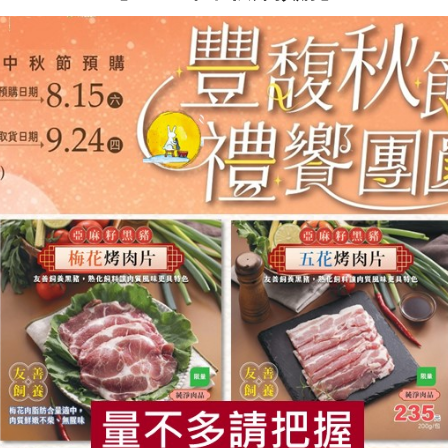
豆腐有限公司
名記豆腐有限公司
黑豆漿(無加糖)(名
豆花-700g
920ml/瓶
毫升
700公克
冷藏
全素
冷藏
食
RPET
食譜
減硝酸鹽
雞蛋
食安
共同
$64