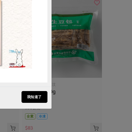
名記食品行黃雅汶
20ml/
生豆包-300g
我知道了
300公克
全素
冷凍
$83