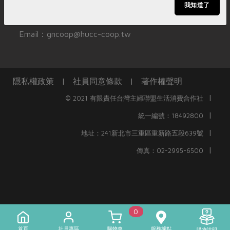
媒體報導
我知道了
最新產品
節慶大餐
訂單查詢分機：736、739
下載專區
Email：gncoop@hucc-coop.tw
優惠專區
高麗菜海鮮煎餅
地區活動
素食專區
社務會議
地區活動
隱私權政策
|
社員同意條款
|
著作權聲明
樂齡友善
活動報下載
|
© 2021 有限責任台灣主婦聯盟生活消費合作社
|
統一編號：18492800
|
地址：241新北市三重區重新路五段639號
|
傳真：02-2995-6500
0
首頁
社員專區
購物車
服務據點
購物說明