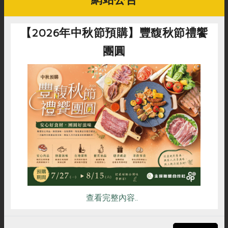
畜產肉類
水產
廚房瑜伽
合作25-經典快閃最後一週
水畜加工品
料理方式
產品檢驗
【2026年中秋節預購】豐馥秋節禮饗
合作25-精選產品第四彈
關注議題
烘焙．點心
社服資訊
追蹤我們
自主把關
團圓
合作25-精選產品第三彈
調理食材・點心
減硝酸鹽
惜食
醬料
檢驗報告
更多當季產品
調味醬料/南北貨
烘焙
非基改運動
支持本土農糧
常見問題
訂閱電子報
湯品．鍋物
硝酸鹽檢驗
休閒零嘴
沖泡飲品
聯絡我們
追蹤Facebook專頁
廢核運動
能源議題
漬物
議題活動
下載專區
加入LINE好友
保健食品
減添加物
減塑減廢
惜食
RPET
食譜
減硝酸鹽
涼拌沙拉
社員權益
主婦聯盟X樂齡網特約優惠案
友善連結
訂閱YouTube頻道
公益金
食農教育
雞蛋
食安
共同購買
飲品
居家好物
合作社法規
30%rPET紅烏龍茶
更多議題
美妝保養
個人清潔
社務專區
聯絡我們
2024農業發展計畫年度報告
主題食譜
生活者e週報
家庭清潔
織品
選舉專區
更多議題活動
電話：
02-2999-6122
異國料理
日用品
圖書禮品
綠主張月刊
查看完整內容..
社籍服務分機：221
年菜食譜
防災用品
最新消息
把最好的台灣味帶回家！
產品諮詢分機：222
典藏閱覽室
養身食補