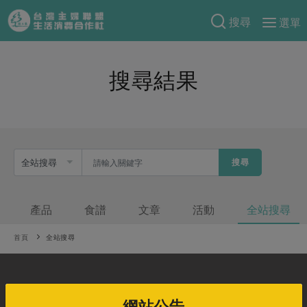
搜尋
選單
產品分類
搜尋結果
當季蔬果
食譜料理
一籃菜
當令水果
食材
特別企畫
芽苗類
蕈菇類
米食
預購活動
綠主張
辛香料類
搜尋
麵食
把最好的台灣味帶回家！
觀點文章
關於合作社
肉食
奶蛋豆・五穀
防災用品預購圓滿結束
產品
食譜
文章
活動
全站搜尋
主婦食堂
一籃菜真心話
海鮮
蛋
乳製品
認識合作社
重要公告
2026年端午節預購圓滿結束
社內大小事
合作聯合國
首頁
常備菜
全站搜尋
豆製品
米麵雜糧
關於我們
更多預購活動
產品故事
生活提案
蔬食
合作社組織
肉品・水產
樂齡生活
親子食育
蛋料理
當季產品
員工與求才
購物說明
服務據點
加入合作社
網站公告