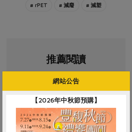
媒體報導
# rPET
# 減廢
# 減塑
最新產品
節慶大餐
下載專區
優惠專區
高麗菜海鮮煎餅
地區活動
素食專區
社務會議
地區活動
樂齡友善
活動報下載
推薦閱讀
網站公告
【2026年中秋節預購】