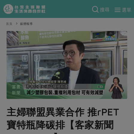
搜尋
選單
產品分類
首頁
媒體報導
當季蔬果
食譜料理
一籃菜
當令水果
食材
特別企畫
芽苗類
蕈菇類
米食
預購活動
綠主張
辛香料類
麵食
把最好的台灣味帶回家！
觀點文章
關於合作社
肉食
奶蛋豆・五穀
防災用品預購圓滿結束
主婦食堂
一籃菜真心話
海鮮
蛋
乳製品
認識合作社
重要公告
2026年端午節預購圓滿結束
社內大小事
合作聯合國
常備菜
豆製品
米麵雜糧
主婦聯盟異業合作 推rPET
關於我們
更多預購活動
產品故事
生活提案
蔬食
合作社組織
寶特瓶降碳排【客家新聞
肉品・水產
樂齡生活
親子食育
蛋料理
當季產品
員工與求才