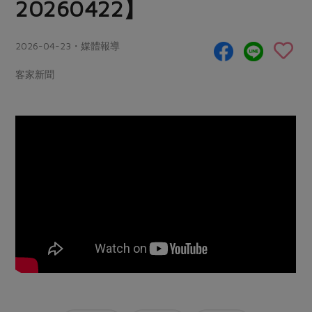
20260422】
畜產肉類
水產
廚房瑜伽
合作25-經典快閃最後一週
水畜加工品
料理方式
產品檢驗
合作25-精選產品第四彈
2026-04-23・媒體報導
關注議題
烘焙．點心
自主把關
合作25-精選產品第三彈
調理食材・點心
減硝酸鹽
惜食
客家新聞
醬料
檢驗報告
更多當季產品
調味醬料/南北貨
烘焙
非基改運動
支持本土農糧
湯品．鍋物
硝酸鹽檢驗
休閒零嘴
沖泡飲品
廢核運動
能源議題
漬物
議題活動
保健食品
減添加物
減塑減廢
涼拌沙拉
社員權益
主婦聯盟X樂齡網特約優惠案
公益金
食農教育
飲品
居家好物
合作社法規
30%rPET紅烏龍茶
更多議題
美妝保養
個人清潔
社務專區
2024農業發展計畫年度報告
主題食譜
生活者e週報
家庭清潔
織品
選舉專區
更多議題活動
異國料理
日用品
圖書禮品
綠主張月刊
年菜食譜
防災用品
最新消息
把最好的台灣味帶回家！
典藏閱覽室
養身食補