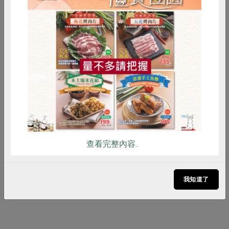
產品故事
2026-08-04
經典進行式 從循環包材到友善飼牧，一
惜食
RPET
食譜
減硝酸鹽
起邁向嶄新里程碑
雞蛋
食安
共同購買
更多相關文章
查看完整內容..
文章留言
我知道了
登入後進行留言