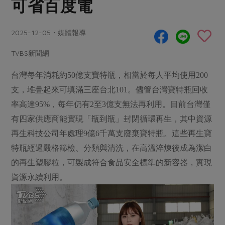
可省百度電
畜產肉類
水產
廚房瑜伽
合作25-經典快閃最後一週
水畜加工品
料理方式
產品檢驗
合作25-精選產品第四彈
2025-12-05・媒體報導
關注議題
烘焙．點心
自主把關
合作25-精選產品第三彈
調理食材・點心
減硝酸鹽
惜食
TVBS新聞網
醬料
檢驗報告
更多當季產品
調味醬料/南北貨
烘焙
非基改運動
支持本土農糧
台灣每年消耗約50億支寶特瓶，相當於每人平均使用200
湯品．鍋物
硝酸鹽檢驗
休閒零嘴
沖泡飲品
廢核運動
能源議題
支，堆疊起來可填滿三座台北101。儘管台灣寶特瓶回收
漬物
議題活動
率高達95%，每年仍有2至3億支無法再利用。目前台灣僅
保健食品
減添加物
減塑減廢
涼拌沙拉
社員權益
有四家供應商能實現「瓶到瓶」封閉循環再生，其中資源
主婦聯盟X樂齡網特約優惠案
公益金
食農教育
飲品
再生科技公司年處理9億6千萬支廢棄寶特瓶。這些再生寶
居家好物
合作社法規
30%rPET紅烏龍茶
更多議題
特瓶經過嚴格篩檢、分類與清洗，在高溫淬煉後成為潔白
美妝保養
個人清潔
社務專區
2024農業發展計畫年度報告
的再生塑膠粒，可製成符合食品安全標準的新容器，實現
主題食譜
生活者e週報
家庭清潔
織品
選舉專區
更多議題活動
資源永續利用。
異國料理
日用品
圖書禮品
綠主張月刊
年菜食譜
防災用品
最新消息
把最好的台灣味帶回家！
典藏閱覽室
養身食補