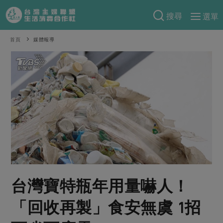
搜尋
選單
產品分類
首頁
媒體報導
當季蔬果
食譜料理
一籃菜
當令水果
食材
特別企畫
芽苗類
蕈菇類
米食
預購活動
綠主張
辛香料類
麵食
把最好的台灣味帶回家！
觀點文章
關於合作社
肉食
奶蛋豆・五穀
防災用品預購圓滿結束
主婦食堂
一籃菜真心話
海鮮
蛋
乳製品
認識合作社
重要公告
2026年端午節預購圓滿結束
社內大小事
合作聯合國
常備菜
豆製品
米麵雜糧
台灣寶特瓶年用量嚇人！
關於我們
更多預購活動
產品故事
生活提案
蔬食
合作社組織
「回收再製」食安無虞 1招
肉品・水產
樂齡生活
親子食育
蛋料理
當季產品
員工與求才