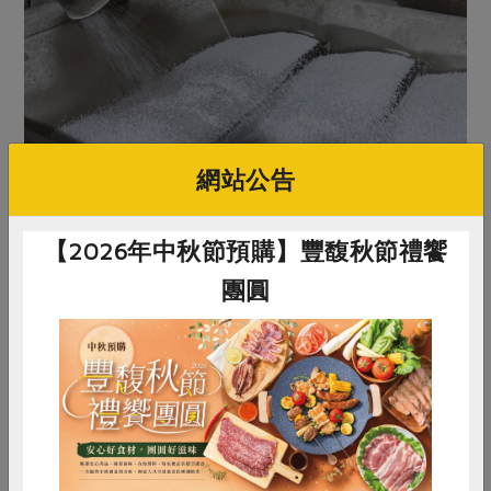
網站公告
塑膠再生的範圍已超越寶特瓶。塑膠公司董事長洪哲盛表
示，他們能根據廠商需求提供不同顏色的塑膠粒子，再製
【2026年中秋節預購】豐馥秋節禮饗
成建材、文具、椅子、家用品，甚至塑膠袋。該公司主要
團圓
處理海洋廢塑、農業廢塑、玩具等各類材料，年處理量從
最初的700公噸成長至現在的6萬公噸，連國際的塑膠瓶也
會送來處理。
洪哲盛提到，環境部正在規劃立法要求廠商逐年增加使用
惜食
RPET
食譜
減硝酸鹽
回收料，以配合2050年淨零排放目標。目前使用回收料的
主要是品牌廠商和汽車廠，特別是日本汽車廠商發展迅
雞蛋
食安
共同購買
速，台灣需跟上國際腳步。從工廠到商店，從廢棄瓶身到