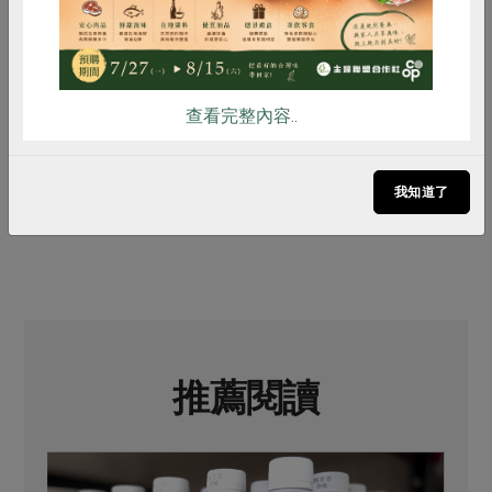
再生未來，塑膠的價值被重新定義。當人們願意多思考一
秒、多做一個選擇，廢物才能成為新資源，循環才能成為
日常。
查看完整內容..
我知道了
# rPET
# 減塑
推薦閱讀