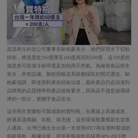
媒體報導
最新產品
節慶大餐
下載專區
優惠專區
高麗菜海鮮煎餅
地區活動
素食專區
社務會議
地區活動
資源再生科技公司董事長歐柏豪表示，他們採用水下切粒
樂齡友善
活動報下載
技術，將溫度從260度降至160度再回到200度，這100度的
溫度差可節省冷卻用電及加熱用天然氣。為確保食品衛生
安全，所有設備、製程與輸送系統都採取封閉式運送。歐
柏豪強調，即使原料來自回收垃圾，最終產品仍必須達到
品牌商的品質標準和產品規格要求，因為這不僅是循環經
濟的一部分，更關乎食品安全。
這些再生塑膠粒可製成新的寶特瓶，在產線上高速成形。
經過高溫熔融、吹瓶、填充後，這些環保瓶重獲新生並進
入通路。台灣已推出全台第一支使用rPET再生塑料製成的
烏龍茶飲。根據估算，若所有瓶裝飲品採用30% rPET標