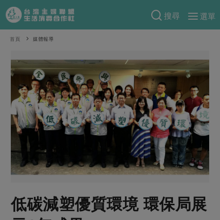
搜尋
選單
產品分類
首頁
媒體報導
當季蔬果
食譜料理
一籃菜
當令水果
食材
特別企畫
芽苗類
蕈菇類
米食
預購活動
綠主張
辛香料類
麵食
把最好的台灣味帶回家！
觀點文章
關於合作社
肉食
奶蛋豆・五穀
防災用品預購圓滿結束
主婦食堂
一籃菜真心話
海鮮
蛋
乳製品
認識合作社
重要公告
2026年端午節預購圓滿結束
社內大小事
合作聯合國
常備菜
豆製品
米麵雜糧
關於我們
更多預購活動
產品故事
生活提案
蔬食
合作社組織
低碳減塑優質環境 環保局展
肉品・水產
樂齡生活
親子食育
蛋料理
當季產品
員工與求才