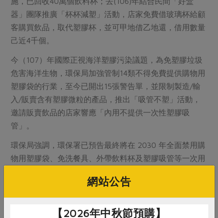
施，已回收40萬個飲料杯；去(106)年結合民間「好盒
器」團隊推廣「杯杯減塑」活動，店家免費借玻璃杯給顧
客購買飲品，取代塑膠杯，並可甲地借乙地還，借用數量
己近4千個。
今（107）年國際正視海洋塑膠污染議題，為免塑膠垃圾
危害海洋生物，環保局加強管制14類不得免費提供購物用
塑膠袋的行業，至今已開出15張警告單，並限制製造/輸
入/販賣含有塑膠微粒的產品，推出「吸管不塑」活動，
邀請販賣飲品的店家響應「內用不提供一次性塑膠吸
管」。
環保局強調，環保署已預告最終將在 2030 年全面禁用購
物用塑膠袋、免洗餐具、外帶飲料杯及塑膠吸管等一次用
塑膠製品；市府全力配合創造大臺南低碳減塑優質環境，
網站公告
籲請民眾落實「自備、重複、少用」原則，少用一次性產
品，共同維護我們的環境。
【2026年中秋節預購】