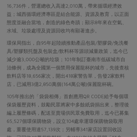
16,736件，營運總收入高達2,010萬，帶來循環經濟效
益；城西循環經濟專區是結合能源、資源及教育，以正面
態度並融合當地，創造的綠色奇蹟；顯示8年來在空氣、
水域、垃圾處理及資源回收均有顯著進步。
環保局指出，自95年起陸續推動產品包裝/塑膠袋/免洗餐
具/塑膠類托盤及包裝盒/飲料杯等源頭減量政策，迄今已
減少逾3,000公噸的垃圾；101年制訂臺南市低碳城市自
治條例，成為全國第一個禁用保麗龍杯的城市，先後查核
飲料店等18,656家次，開出418家警告單，告發2家飲料
店，已減用3億2,850萬個(164萬公噸)保麗龍杯碗。
105年推出的「袋袋相傳」首創應用QR CODE給予每個環
保袋履歷資料，鼓勵民眾將家中多餘紙袋捐出來，整理後
編上履歷條碼，配送至賣場供民眾免費取用，迄今已募集
65,527個環保購物袋，設立104處幸運環保購物袋取用
處，重覆使用達57,139次；另輔導341家店設置回收設