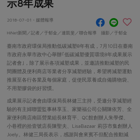
示8年成果
畜產肉類
水產
廚房瑜伽
合作25-經典快閃最後一週
水畜加工品
料理方式
產品檢驗
合作25-精選產品第四彈
2018-07-01・媒體報導
關注議題
烘焙．點心
自主把關
合作25-精選產品第三彈
調理食材・點心
減硝酸鹽
惜食
HiNet新聞／記者／于郁金／連凱斐／聯合報導 攝影／于郁金
醬料
檢驗報告
更多當季產品
調味醬料/南北貨
烘焙
非基改運動
支持本土農糧
臺南市政府環保局推動低碳減塑8年有成，7月10日在臺南
湯品．鍋物
硝酸鹽檢驗
休閒零嘴
沖泡飲品
市政府永華市政中心舉辦｢低碳減塑優質環境8年成果展示
廢核運動
能源議題
漬物
記者會｣，除了展示各項減塑成果，並邀請推動減塑的民
議題活動
保健食品
減添加物
減塑減廢
涼拌沙拉
間團體及便利商店等業者分享減塑經驗，希望將減塑運動
社員權益
主婦聯盟X樂齡網特約優惠案
公益金
食農教育
推展至各行各業及每個家庭，促使民眾養成自備購物袋、
飲品
居家好物
合作社法規
30%rPET紅烏龍茶
不用塑膠袋的好習慣。
更多議題
美妝保養
個人清潔
社務專區
2024農業發展計畫年度報告
成果展示記者會由環保局長林健三主持，受邀分享減塑經
主題食譜
生活者e週報
家庭清潔
織品
選舉專區
更多議題活動
驗的有主婦聯盟監事林享玉、家樂福公司公關陳依芳、全
異國料理
家便利商店南區營業組長林育平、QC館創辦人朱學傑、
日用品
圖書禮品
綠主張月刊
年菜食譜
小巷裡的拾壹號店長陳聖夫、LisaBazaar 莉莎市集創辦人
防災用品
最新消息
把最好的台灣味帶回家！
Joely。林健三局長表示，感謝與會來賓不但配合推動減
典藏閱覽室
養身食補