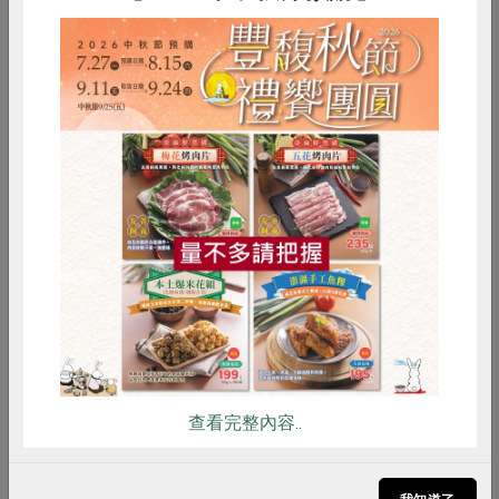
惜食
RPET
食譜
減硝酸鹽
雞蛋
食安
共同購買
查看完整內容..