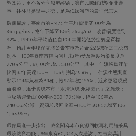
媒體報導
塑政策，更不吝分享減塑經驗，讓市民瞭解減塑並非難
最新產品
節慶大餐
事，往往只是舉手之勞，足為低碳減塑的最佳代言人。
下載專區
優惠專區
環保局說，臺南市的PM2.5年平均值濃度100年為
高麗菜海鮮煎餅
36.7µg/m3，逐年下降至106年25µg/m3，改善幅度達到
地區活動
素食專區
32%；PM10年平均值也自104 年開始低於空氣品質標
社務會議
地區活動
準，預計今年環保署將公告本市為符合空品標準之二級防
樂齡友善
活動報下載
制區；106年臺南市轄內河川未(稍)受及輕度污染長度為
278.9公里，較100年增加53.8公里；其中二仁溪嚴重汙染
比例92年高達100%，106年則為19.8%，二仁溪生態調查
顯示104年魚種為39種，較97年增加56%，近來更發現鰻
苗洄游，逐步實現本市「水清魚現 永續臺南」之願景；
垃圾清運量由100年的308,179公噸，降至106年為
248,062公噸；資源垃圾回收率由100年50.85%增至106
年63.05%。
環保局進一步指出，藏金閣為本市資源回收再利用館兼具
環境教育功能，8年來有60,844人次造訪，拍賣家具計