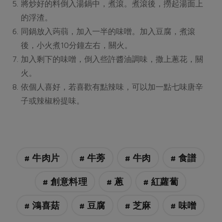
將炒好的料倒入湯鍋中，煮滾。煮滾後，撈起湯面上
的浮渣。
同鍋放入蒟蒻，加入一半的味噌。加入豆腐，煮滾
後，小火煮10分鐘左右，關火。
加入剩下的味噌，倒入些許醬油調味，撒上蔥花，關
火。
依個人喜好，若喜歡有點辣味，可以加一點七味唐辛
子或辣椒粉提味。
# 牛肉片
# 牛蒡
# 牛肉
# 食譜
# 創意料理
# 蔥
# 紅蘿蔔
# 鴻喜菇
# 豆腐
# 芝麻
# 味噌