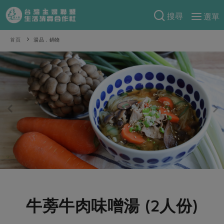
搜尋
選單
產品分類
首頁
湯品．鍋物
當季蔬果
食譜料理
一籃菜
當令水果
食材
特別企畫
芽苗類
蕈菇類
米食
預購活動
綠主張
辛香料類
麵食
把最好的台灣味帶回家！
觀點文章
關於合作社
肉食
奶蛋豆・五穀
防災用品預購圓滿結束
主婦食堂
一籃菜真心話
海鮮
蛋
乳製品
認識合作社
重要公告
2026年端午節預購圓滿結束
社內大小事
合作聯合國
常備菜
豆製品
米麵雜糧
關於我們
更多預購活動
產品故事
生活提案
蔬食
合作社組織
牛蒡牛肉味噌湯 (2人份)
肉品・水產
樂齡生活
親子食育
蛋料理
當季產品
員工與求才