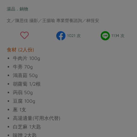
畜產肉類
水產
廚房瑜伽
傳到心坎裡，誠心又澎派
湯品．鍋物
水畜加工品
料理方式
產品檢驗
合作25-經典快閃最後一週
關注議題
文／陳思佳 攝影／王揚喻 專業營養諮詢／林恆安
烘焙．點心
自主把關
合作25-精選產品第四彈
調理食材・點心
減硝酸鹽
惜食
醬料
1021 次
1134 次
檢驗報告
更多當季產品
調味醬料/南北貨
烘焙
非基改運動
支持本土農糧
湯品．鍋物
食材 (2人份)
硝酸鹽檢驗
休閒零嘴
沖泡飲品
廢核運動
能源議題
漬物
牛肉片 100g
議題活動
保健食品
減添加物
減塑減廢
牛蒡 70g
涼拌沙拉
社員權益
主婦聯盟X樂齡網特約優惠案
鴻喜菇 50g
公益金
食農教育
飲品
居家好物
合作社法規
胡蘿蔔 1/2根
30%rPET紅烏龍茶
更多議題
蒟蒻 50g
美妝保養
個人清潔
社務專區
2024農業發展計畫年度報告
主題食譜
豆腐 100g
生活者e週報
家庭清潔
織品
選舉專區
更多議題活動
蔥 1支
異國料理
日用品
圖書禮品
高湯適量(可用水代替)
綠主張月刊
年菜食譜
防災用品
最新消息
白芝麻 1大匙
傳到心坎裡，誠心又澎派
典藏閱覽室
養身食補
味噌 2大匙