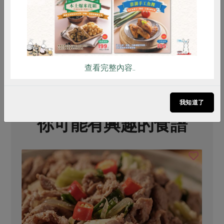
全素
常溫
全素
冷藏
$180
$52
存
查看完整內容..
我知道了
你可能有興趣的食譜