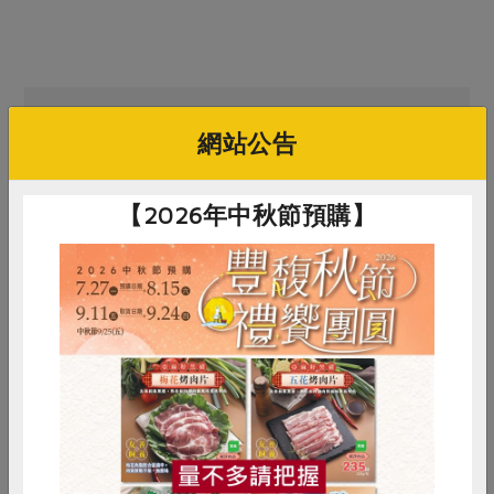
買回食材自己做
網站公告
【2026年中秋節預購】
集昌股份有限公司
茶月食品有限公司
惜食
RPET
食譜
減硝酸鹽
乾燥牛蒡切片-160g
有機絹豆腐(茶月)-380g/盒
雞蛋
食安
共同購買
160公克
380±10公克