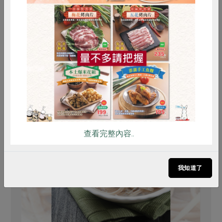
你可能有興趣的食譜
惜食
RPET
食譜
減硝酸鹽
雞蛋
食安
共同購買
查看完整內容..
我知道了