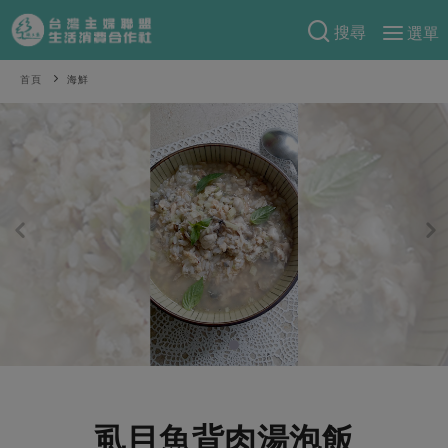
搜尋
選單
產品分類
首頁
海鮮
當季蔬果
食譜料理
一籃菜
當令水果
食材
特別企畫
芽苗類
蕈菇類
米食
預購活動
綠主張
辛香料類
麵食
把最好的台灣味帶回家！
觀點文章
關於合作社
肉食
奶蛋豆・五穀
防災用品預購圓滿結束
主婦食堂
一籃菜真心話
海鮮
蛋
乳製品
認識合作社
重要公告
2026年端午節預購圓滿結束
社內大小事
合作聯合國
常備菜
豆製品
米麵雜糧
關於我們
更多預購活動
產品故事
生活提案
蔬食
合作社組織
肉品・水產
樂齡生活
親子食育
蛋料理
虱目魚背肉湯泡飯
當季產品
員工與求才