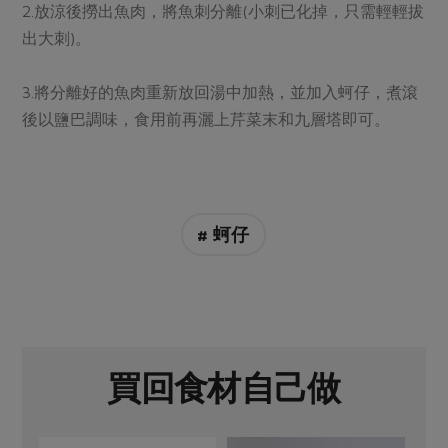
媒體報導
2.放涼後撈出魚肉，將魚刺分離(小刺已化掉，只需輕輕拔
最新產品
節慶大餐
出大刺)。
下載專區
優惠專區
3.將分離好的魚肉重新放回湯中加熱，並加入蚵仔，煮滾
高麗菜海鮮煎餅
地區活動
素食專區
後以鹽巴調味，食用前再灑上芹菜末和九層塔即可。
社務會議
地區活動
樂齡友善
活動報下載
# 蚵仔
買回食材自己做