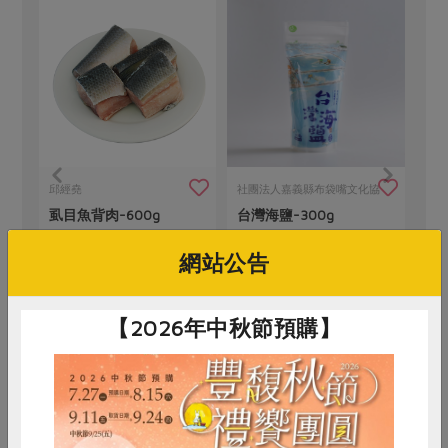
邱經堯
社團法人嘉義縣布袋嘴文化協
虱目魚背肉-600g
台灣海鹽-300g
會
網站公告
600公克
300公克
葷
冷凍
全素
常溫
【2026年中秋節預購】
$85
$125
暫無庫存