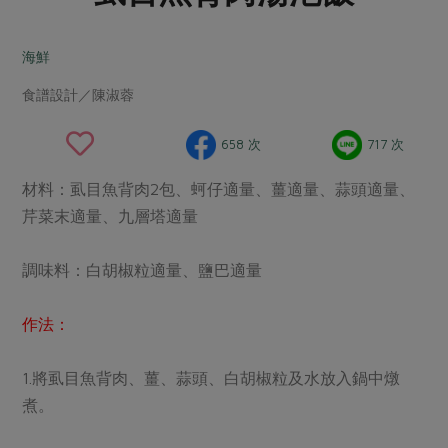
畜產肉類
水產
廚房瑜伽
合作25-經典快閃最後一週
水畜加工品
料理方式
海鮮
產品檢驗
合作25-精選產品第四彈
關注議題
烘焙．點心
食譜設計／陳淑蓉
自主把關
合作25-精選產品第三彈
調理食材・點心
減硝酸鹽
惜食
醬料
檢驗報告
更多當季產品
調味醬料/南北貨
烘焙
非基改運動
支持本土農糧
658 次
717 次
湯品．鍋物
硝酸鹽檢驗
休閒零嘴
沖泡飲品
廢核運動
能源議題
漬物
材料：虱目魚背肉2包、蚵仔適量、薑適量、蒜頭適量、
議題活動
保健食品
減添加物
減塑減廢
芹菜末適量、九層塔適量
涼拌沙拉
社員權益
主婦聯盟X樂齡網特約優惠案
公益金
食農教育
飲品
居家好物
調味料：白胡椒粒適量、鹽巴適量
合作社法規
30%rPET紅烏龍茶
更多議題
美妝保養
個人清潔
社務專區
2024農業發展計畫年度報告
作法：
主題食譜
生活者e週報
家庭清潔
織品
選舉專區
更多議題活動
異國料理
日用品
圖書禮品
1.將虱目魚背肉、薑、蒜頭、白胡椒粒及水放入鍋中燉
綠主張月刊
年菜食譜
煮。
防災用品
最新消息
把最好的台灣味帶回家！
典藏閱覽室
養身食補