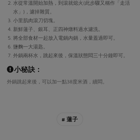
水從常溫開始加熱，到滾就熄火(此步驟又稱作「走活
水」)，濾掉雜質。
小里肌肉滾刀切塊。
新鮮蓮子、銀耳、正四神燉料過水濾洗。
將全部食材一起放入電鍋內鍋，水量蓋過即可。
鹽麴一大湯匙。
外鍋兩杯水，跳起來後，保溫狀態悶三十分鐘即可。
小秘訣：
外鍋跳起來後，可以加一點38度米酒，續悶。
# 蓮子