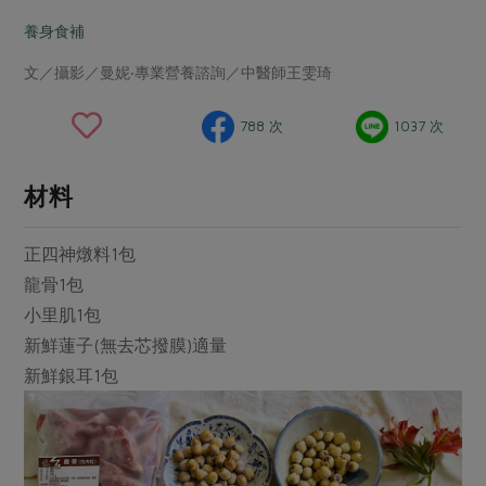
畜產肉類
水產
廚房瑜伽
傳到心坎裡，誠心又澎派
養身食補
水畜加工品
料理方式
產品檢驗
合作25-經典快閃最後一週
關注議題
文／攝影／曼妮‧專業營養諮詢／中醫師王雯琦
烘焙．點心
自主把關
合作25-精選產品第四彈
調理食材・點心
減硝酸鹽
惜食
醬料
788 次
1037 次
檢驗報告
更多當季產品
調味醬料/南北貨
烘焙
非基改運動
支持本土農糧
湯品．鍋物
硝酸鹽檢驗
休閒零嘴
沖泡飲品
廢核運動
能源議題
材料
漬物
議題活動
保健食品
減添加物
減塑減廢
涼拌沙拉
正四神燉料1包
社員權益
主婦聯盟X樂齡網特約優惠案
公益金
食農教育
飲品
龍骨1包
居家好物
合作社法規
30%rPET紅烏龍茶
更多議題
小里肌1包
美妝保養
個人清潔
社務專區
2024農業發展計畫年度報告
新鮮蓮子(無去芯撥膜)適量
主題食譜
生活者e週報
家庭清潔
織品
選舉專區
新鮮銀耳1包
更多議題活動
異國料理
日用品
圖書禮品
綠主張月刊
年菜食譜
防災用品
最新消息
傳到心坎裡，誠心又澎派
典藏閱覽室
養身食補