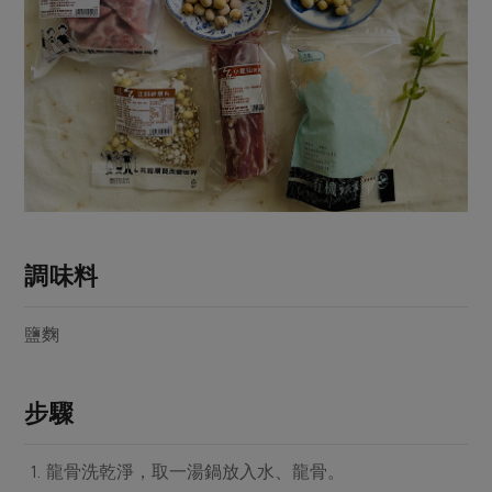
媒體報導
最新產品
節慶大餐
下載專區
優惠專區
高麗菜海鮮煎餅
地區活動
素食專區
社務會議
地區活動
樂齡友善
活動報下載
調味料
鹽麴
步驟
龍骨洗乾淨，取一湯鍋放入水、龍骨。