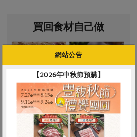
買回食材自己做
網站公告
【2026年中秋節預購】
集昌股份有限公司
信功實業股份有限公司
白木耳-120g
小里肌-400g
120公克
400公克
惜食
RPET
食譜
減硝酸鹽
全素
常溫
葷
冷凍