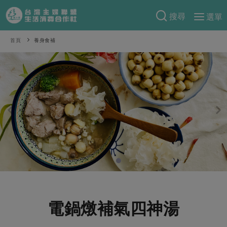
搜尋
選單
產品分類
首頁
養身食補
當季蔬果
食譜料理
一籃菜
當令水果
食材
特別企畫
芽苗類
蕈菇類
米食
預購活動
綠主張
辛香料類
麵食
把最好的台灣味帶回家！
觀點文章
關於合作社
肉食
奶蛋豆・五穀
防災用品預購圓滿結束
主婦食堂
一籃菜真心話
海鮮
蛋
乳製品
認識合作社
重要公告
2026年端午節預購圓滿結束
社內大小事
合作聯合國
常備菜
豆製品
米麵雜糧
關於我們
更多預購活動
產品故事
生活提案
蔬食
合作社組織
電鍋燉補氣四神湯
肉品・水產
樂齡生活
親子食育
蛋料理
當季產品
員工與求才