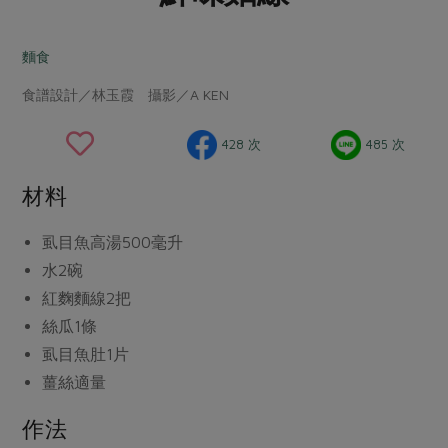
畜產肉類
水產
廚房瑜伽
合作25-經典快閃最後一週
水畜加工品
料理方式
麵食
產品檢驗
合作25-精選產品第四彈
關注議題
烘焙．點心
食譜設計／林玉霞 攝影／A KEN
自主把關
合作25-精選產品第三彈
調理食材・點心
減硝酸鹽
惜食
醬料
檢驗報告
更多當季產品
調味醬料/南北貨
烘焙
非基改運動
支持本土農糧
428 次
485 次
湯品．鍋物
硝酸鹽檢驗
休閒零嘴
沖泡飲品
廢核運動
能源議題
漬物
材料
議題活動
保健食品
減添加物
減塑減廢
涼拌沙拉
社員權益
主婦聯盟X樂齡網特約優惠案
虱目魚高湯
500毫升
公益金
食農教育
飲品
居家好物
水
2碗
合作社法規
30%rPET紅烏龍茶
更多議題
紅麴麵線
2把
美妝保養
個人清潔
社務專區
2024農業發展計畫年度報告
絲瓜
1條
主題食譜
生活者e週報
家庭清潔
織品
選舉專區
更多議題活動
虱目魚肚
1片
異國料理
日用品
圖書禮品
薑絲
適量
綠主張月刊
年菜食譜
防災用品
最新消息
把最好的台灣味帶回家！
作法
典藏閱覽室
養身食補