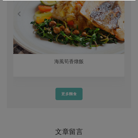
海風筍香燉飯
更多麵食
文章留言