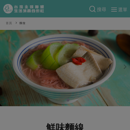
搜尋
選單
產品分類
首頁
麵食
當季蔬果
食譜料理
一籃菜
當令水果
食材
特別企畫
芽苗類
蕈菇類
米食
預購活動
綠主張
辛香料類
麵食
把最好的台灣味帶回家！
觀點文章
關於合作社
肉食
奶蛋豆・五穀
防災用品預購圓滿結束
主婦食堂
一籃菜真心話
海鮮
蛋
乳製品
認識合作社
重要公告
2026年端午節預購圓滿結束
社內大小事
合作聯合國
常備菜
豆製品
米麵雜糧
關於我們
更多預購活動
產品故事
生活提案
蔬食
合作社組織
肉品・水產
樂齡生活
親子食育
蛋料理
鮮味麵線
當季產品
員工與求才