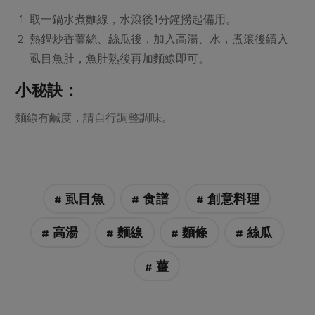
媒體報導
最新產品
節慶大餐
取一鍋水煮麵線，水滾後1分鐘撈起備用。
下載專區
熱鍋炒香薑絲、絲瓜後，加入高湯、水，煮滾後續入
優惠專區
虱目魚肚，魚肚熟後再加麵線即可。
高麗菜海鮮煎餅
地區活動
素食專區
小秘訣：
社務會議
地區活動
麵線有鹹度，請自行調整調味。
樂齡友善
活動報下載
# 虱目魚
# 食譜
# 創意料理
# 高湯
# 麵線
# 麵條
# 絲瓜
# 薑