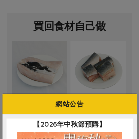
買回食材自己做
網站公告
邱經堯
邱經堯
虱目魚肚-150g
虱目魚背肉-600g
【2026年中秋節預購】
150公克
600公克
葷
冷凍
葷
冷凍