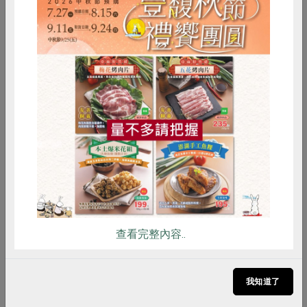
$165
$85
存
暫無庫存
惜食
RPET
食譜
減硝酸鹽
雞蛋
食安
共同購買
你可能有興趣的食譜
查看完整內容..
我知道了