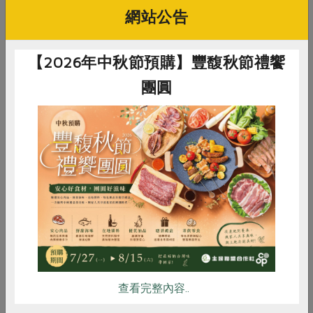
網站公告
【2026年中秋節預購】豐馥秋節禮饗
協
馥聚有限公司
綠吔實業有限公司
馥
公平貿易黑胡椒粒(馥
義大利香料(綠吔)-9g
公
團圓
聚)-50g/包
聚)
50公克
9公克
50
五辛素
常溫
全素
常溫
全素
$165
$48
$2
惜食
RPET
食譜
減硝酸鹽
雞蛋
食安
共同購買
你可能有興趣的食譜
查看完整內容..