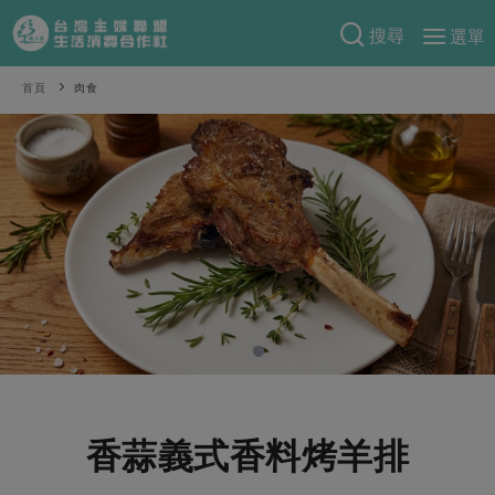
搜尋
選單
產品分類
首頁
肉食
當季蔬果
食譜料理
一籃菜
當令水果
食材
特別企畫
芽苗類
蕈菇類
米食
預購活動
綠主張
辛香料類
麵食
把最好的台灣味帶回家！
觀點文章
關於合作社
肉食
奶蛋豆・五穀
防災用品預購圓滿結束
主婦食堂
一籃菜真心話
海鮮
蛋
乳製品
認識合作社
重要公告
2026年端午節預購圓滿結束
社內大小事
合作聯合國
常備菜
豆製品
米麵雜糧
關於我們
更多預購活動
產品故事
生活提案
蔬食
合作社組織
香蒜義式香料烤羊排
肉品・水產
樂齡生活
親子食育
蛋料理
當季產品
員工與求才