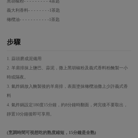
媒體報導
黑胡椒粉- - - - - - - - - 4茶匙
最新產品
節慶大餐
義大利香料- - - - - - - -1茶匙
下載專區
橄欖油- - - - - - - - - - -1茶匙
優惠專區
高麗菜海鮮煎餅
地區活動
素食專區
步驟
社務會議
地區活動
樂齡友善
活動報下載
1. 蒜頭磨成泥備用
2. 羊肩排抹上鹽巴、蒜泥，撒上黑胡椒粉及義式香料粉醃製一小
時或隔夜。
3. 氣炸鍋放入醃製後的羊肩排，表面塗抹橄欖油撒上少許義式香
料
4. 氣炸鍋設定180度15分鐘，約8分鐘時翻面，烤完後不要取出，
靜置10分鐘後即可享用。
(烹調時間可視想吃的熟度縮短，15分鐘是全熟)