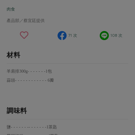
畜產肉類
水產
廚房瑜伽
合作25-經典快閃最後一週
肉食
水畜加工品
料理方式
產品檢驗
合作25-精選產品第四彈
關注議題
產品部／蔡宜廷提供
烘焙．點心
自主把關
合作25-精選產品第三彈
調理食材・點心
減硝酸鹽
惜食
醬料
71 次
108 次
檢驗報告
更多當季產品
調味醬料/南北貨
烘焙
非基改運動
支持本土農糧
湯品．鍋物
硝酸鹽檢驗
休閒零嘴
沖泡飲品
廢核運動
能源議題
材料
漬物
議題活動
保健食品
減添加物
減塑減廢
涼拌沙拉
社員權益
羊肩排300g- - - - - - -1包
主婦聯盟X樂齡網特約優惠案
公益金
食農教育
飲品
居家好物
蒜頭- - - - - - - - - - - - 6瓣
合作社法規
30%rPET紅烏龍茶
更多議題
美妝保養
個人清潔
社務專區
2024農業發展計畫年度報告
主題食譜
生活者e週報
家庭清潔
織品
選舉專區
更多議題活動
調味料
異國料理
日用品
圖書禮品
綠主張月刊
年菜食譜
防災用品
最新消息
把最好的台灣味帶回家！
鹽- - - - - - -- - - - - - -1茶匙
典藏閱覽室
養身食補