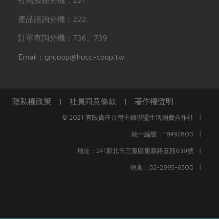
社籍服務分機：221
產品諮詢分機：222
訂單查詢分機：736、739
Email：gncoop@hucc-coop.tw
隱私權政策
|
社員同意條款
|
著作權聲明
|
© 2021 有限責任台灣主婦聯盟生活消費合作社
|
統一編號：18492800
|
地址：241新北市三重區重新路五段639號
|
傳真：02-2995-6500