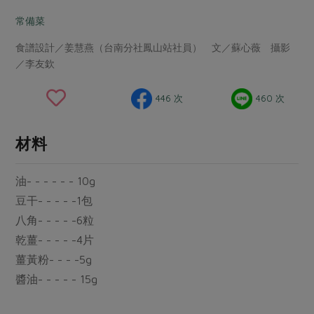
畜產肉類
水產
廚房瑜伽
合作25-經典快閃最後一週
常備菜
水畜加工品
料理方式
產品檢驗
合作25-精選產品第四彈
關注議題
食譜設計／姜慧燕（台南分社鳳山站社員） 文／蘇心薇 攝影
烘焙．點心
／李友欽
自主把關
合作25-精選產品第三彈
調理食材・點心
減硝酸鹽
惜食
醬料
檢驗報告
更多當季產品
調味醬料/南北貨
烘焙
非基改運動
支持本土農糧
446 次
460 次
湯品．鍋物
硝酸鹽檢驗
休閒零嘴
沖泡飲品
廢核運動
能源議題
漬物
材料
議題活動
保健食品
減添加物
減塑減廢
涼拌沙拉
社員權益
主婦聯盟X樂齡網特約優惠案
公益金
食農教育
油- - - - - - 10g
飲品
居家好物
合作社法規
30%rPET紅烏龍茶
更多議題
豆干- - - - -1包
美妝保養
個人清潔
社務專區
2024農業發展計畫年度報告
八角- - - - -6粒
主題食譜
生活者e週報
家庭清潔
織品
乾薑- - - - -4片
選舉專區
更多議題活動
異國料理
薑黃粉- - - -5g
日用品
圖書禮品
綠主張月刊
醬油- - - - - 15g
年菜食譜
防災用品
最新消息
把最好的台灣味帶回家！
典藏閱覽室
養身食補