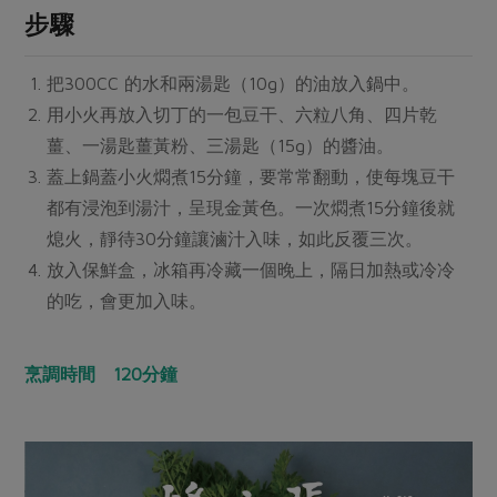
媒體報導
步驟
最新產品
節慶大餐
下載專區
優惠專區
把300CC 的水和兩湯匙（10g）的油放入鍋中。
高麗菜海鮮煎餅
用小火再放入切丁的一包豆干、六粒八角、四片乾
地區活動
素食專區
薑、一湯匙薑黃粉、三湯匙（15g）的醬油。
社務會議
地區活動
蓋上鍋蓋小火燜煮15分鐘，要常常翻動，使每塊豆干
樂齡友善
活動報下載
都有浸泡到湯汁，呈現金黃色。一次燜煮15分鐘後就
熄火，靜待30分鐘讓滷汁入味，如此反覆三次。
放入保鮮盒，冰箱再冷藏一個晚上，隔日加熱或冷冷
的吃，會更加入味。
烹調時間 120分鐘