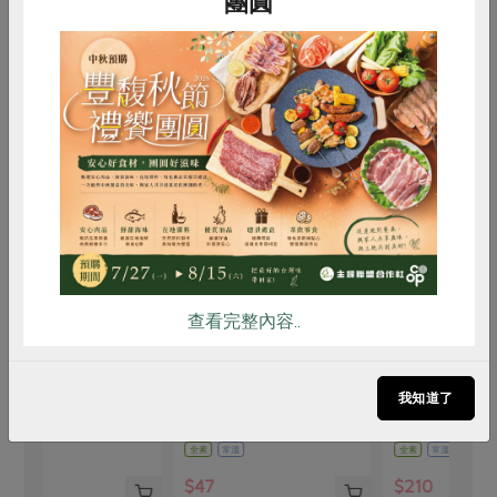
團圓
買回食材自己做
惜食
RPET
食譜
減硝酸鹽
雞蛋
食安
共同購買
查看完整內容..
集昌股份有限公司
安芯食品社會企業有限公司
喜
/包
八角(大茴香)-30g
有機乾燥老薑片(安
有
芯)-50G/包
我知道了
30公克
50公克
21
全素
常溫
全素
常溫
全素
$47
$210
$1