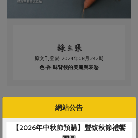
原文刊登於 2024年08月242期
色·香·味背後的美麗與哀愁
# 薑
# 豆干
# 薑黃粉
# 醬油
網站公告
【2026年中秋節預購】豐馥秋節禮饗