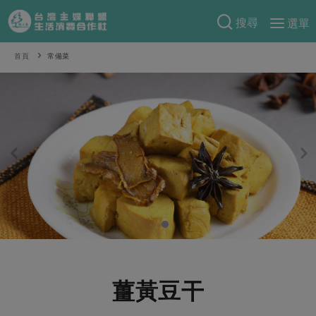
搜尋
選單
產品分類
首頁
常備菜
當季蔬果
食譜料理
一籃菜
當令水果
食材
特別企畫
芽苗類
蕈菇類
米食
預購活動
綠主張
辛香料類
麵食
把最好的台灣味帶回家！
觀點文章
關於合作社
肉食
奶蛋豆・五穀
防災用品預購圓滿結束
主婦食堂
一籃菜真心話
海鮮
蛋
乳製品
認識合作社
重要公告
2026年端午節預購圓滿結束
社內大小事
合作聯合國
常備菜
豆製品
米麵雜糧
關於我們
更多預購活動
產品故事
生活提案
蔬食
合作社組織
薑黃豆干
肉品・水產
樂齡生活
親子食育
蛋料理
當季產品
員工與求才