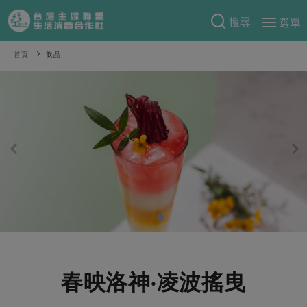
搜尋
選單
產品分類
首頁
飲品
當季蔬果
食譜料理
一籃菜
當令水果
食材
特別企畫
芽苗類
蕈菇類
米食
預購活動
綠主張
辛香料類
麵食
把最好的台灣味帶回家！
觀點文章
關於合作社
肉食
奶蛋豆・五穀
防災用品預購圓滿結束
主婦食堂
一籃菜真心話
海鮮
蛋
乳製品
認識合作社
重要公告
2026年端午節預購圓滿結束
社內大小事
合作聯合國
常備菜
豆製品
米麵雜糧
關於我們
更多預購活動
產品故事
生活提案
蔬食
合作社組織
春映洛神‧凌波搖曳
肉品・水產
樂齡生活
親子食育
蛋料理
當季產品
員工與求才