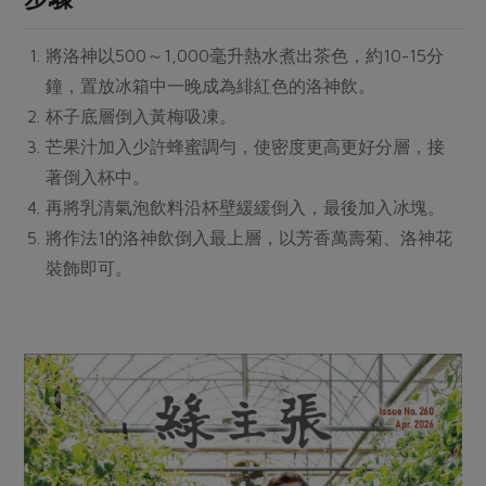
媒體報導
最新產品
節慶大餐
下載專區
將洛神以500～1,000毫升熱水煮出茶色，約10-15分
優惠專區
鐘，置放冰箱中一晚成為緋紅色的洛神飲。
高麗菜海鮮煎餅
杯子底層倒入黃梅吸凍。
地區活動
素食專區
芒果汁加入少許蜂蜜調勻，使密度更高更好分層，接
社務會議
地區活動
著倒入杯中。
樂齡友善
活動報下載
再將乳清氣泡飲料沿杯壁緩緩倒入，最後加入冰塊。
將作法1的洛神飲倒入最上層，以芳香萬壽菊、洛神花
裝飾即可。