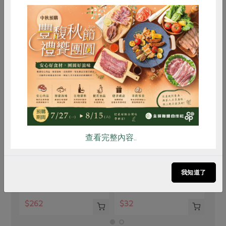
買回食材自己做
惜食
RPET
食譜
減硝酸鹽
雞蛋
食安
共同購買
豐喜食品股份有限公司
台東地區農會食品加工廠
查看完整內容..
黃梅吸凍(豐喜)-220g
乾燥洛神花-75g
220公克
75公克
我知道了
全素
常溫
全素
常溫
$32
$262