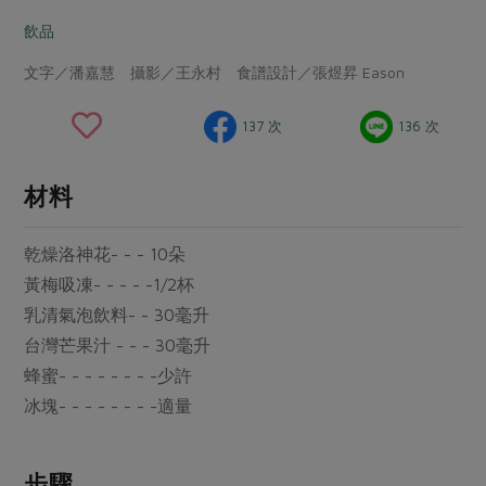
畜產肉類
水產
廚房瑜伽
合作25-經典快閃最後一週
飲品
水畜加工品
料理方式
產品檢驗
合作25-精選產品第四彈
關注議題
文字／潘嘉慧 攝影／王永村 食譜設計／張煜昇 Eason
烘焙．點心
自主把關
合作25-精選產品第三彈
調理食材・點心
減硝酸鹽
惜食
醬料
137 次
136 次
檢驗報告
更多當季產品
調味醬料/南北貨
烘焙
非基改運動
支持本土農糧
湯品．鍋物
硝酸鹽檢驗
休閒零嘴
沖泡飲品
廢核運動
能源議題
材料
漬物
議題活動
保健食品
減添加物
減塑減廢
涼拌沙拉
乾燥洛神花- - - 10朵
社員權益
主婦聯盟X樂齡網特約優惠案
公益金
食農教育
飲品
黃梅吸凍- - - - -1/2杯
居家好物
合作社法規
30%rPET紅烏龍茶
更多議題
乳清氣泡飲料- - 30毫升
美妝保養
個人清潔
社務專區
2024農業發展計畫年度報告
台灣芒果汁 - - - 30毫升
主題食譜
生活者e週報
家庭清潔
織品
選舉專區
蜂蜜- - - - - - - -少許
更多議題活動
異國料理
冰塊- - - - - - - -適量
日用品
圖書禮品
綠主張月刊
年菜食譜
防災用品
最新消息
把最好的台灣味帶回家！
典藏閱覽室
養身食補
步驟