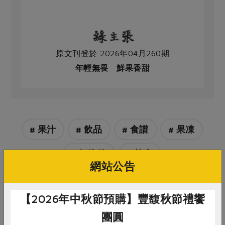
原文刊登於 2026年04月260期
年輕無畏 鮮果香甜
# 果汁
# 飲品
# 食譜
# 果凍
# 氣泡飲
# 蜂蜜
網站公告
【2026年中秋節預購】豐馥秋節禮饗
團圓