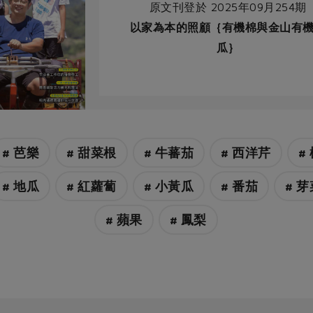
原文刊登於 2025年09月254期
以家為本的照顧｛有機棉與金山有
瓜｝
# 芭樂
# 甜菜根
# 牛蕃茄
# 西洋芹
#
# 地瓜
# 紅蘿蔔
# 小黃瓜
# 番茄
# 芽
# 蘋果
# 鳳梨