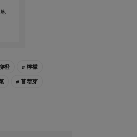
機地
 柳橙
# 檸檬
菜
# 苜蓿芽