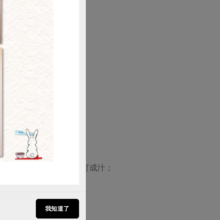
購買
入果汁機，加水100CC 打成汁；
澤鮮艷更令人垂涎。
我知道了