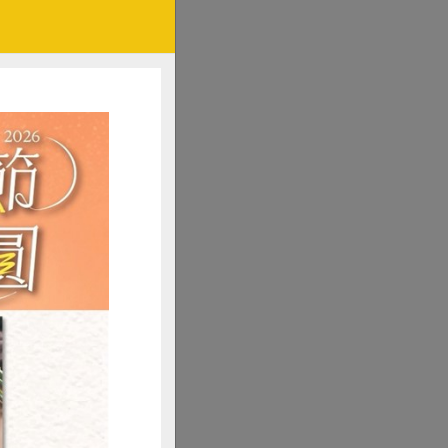
切塊或片備用。
去籽，切塊備用。