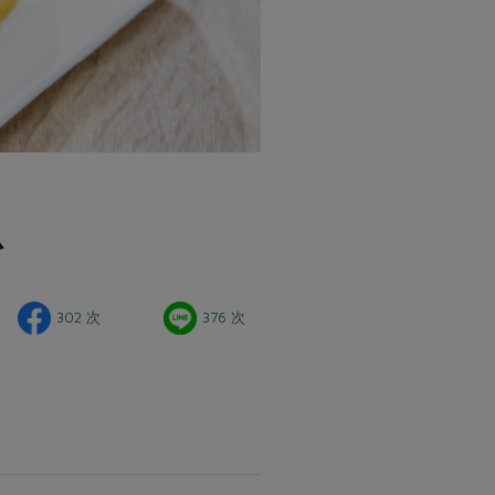
瓜
302 次
376 次