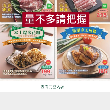
食
RPET
食譜
減硝酸鹽
雞蛋
食安
共同
4.將所有生鮮食材洗淨後放
查看完整內容..
如果加入甜菜根打汁，色