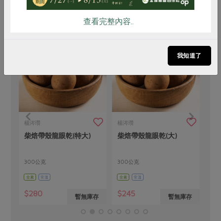
查看完整內容..
我知道了
楊涔瓚
楊涔瓚
慕
柴焙帶殼龍眼乾(特大)
柴焙帶殼龍眼乾(大)
鮮
300公克
300公克
93
全素
常溫
全素
常溫
奶素
$280
$245
$1
存
暫無庫存
暫無庫存