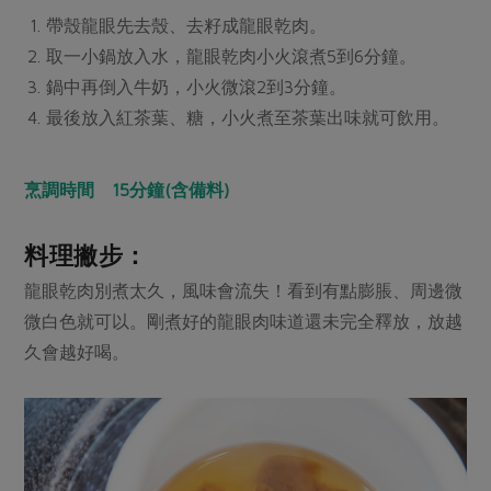
媒體報導
最新產品
帶殼龍眼先去殼、去籽成龍眼乾肉。
節慶大餐
下載專區
取一小鍋放入水，龍眼乾肉小火滾煮5到6分鐘。
優惠專區
鍋中再倒入牛奶，小火微滾2到3分鐘。
高麗菜海鮮煎餅
最後放入紅茶葉、糖，小火煮至茶葉出味就可飲用。
地區活動
素食專區
社務會議
地區活動
樂齡友善
烹調時間 15分鐘(含備料)
活動報下載
料理撇步：
龍眼乾肉別煮太久，風味會流失！看到有點膨脹、周邊微
微白色就可以。剛煮好的龍眼肉味道還未完全釋放，放越
久會越好喝。