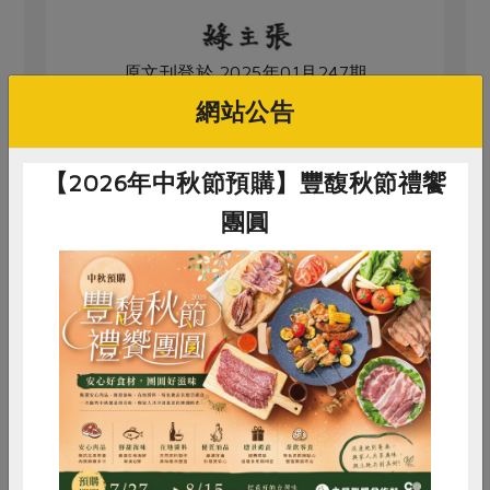
原文刊登於 2025年01月247期
2025第二個國際合作社年 讓合作社成為永
網站公告
續、 具影響力的企業組織
【2026年中秋節預購】豐馥秋節禮饗
團圓
# 龍眼乾
# 桂圓
# 飲品
# 龍眼
# 牛奶
# 茶葉
# 紅茶
惜食
RPET
食譜
減硝酸鹽
雞蛋
食安
共同購買
買回食材自己做