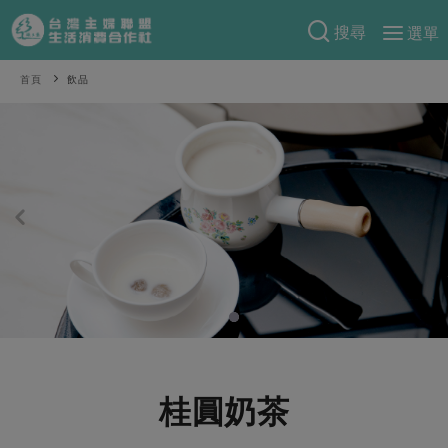
搜尋
選單
產品分類
首頁
飲品
當季蔬果
食譜料理
一籃菜
當令水果
食材
特別企畫
芽苗類
蕈菇類
米食
預購活動
綠主張
辛香料類
麵食
把最好的台灣味帶回家！
觀點文章
關於合作社
肉食
奶蛋豆・五穀
防災用品預購圓滿結束
主婦食堂
一籃菜真心話
海鮮
蛋
乳製品
認識合作社
重要公告
2026年端午節預購圓滿結束
社內大小事
合作聯合國
常備菜
豆製品
米麵雜糧
關於我們
更多預購活動
產品故事
生活提案
蔬食
合作社組織
桂圓奶茶
肉品・水產
樂齡生活
親子食育
蛋料理
當季產品
員工與求才