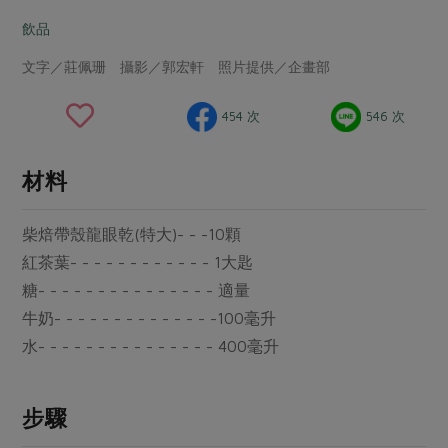
畜產肉類
水產
廚房瑜伽
合作25-經典快閃最後一週
飲品
水畜加工品
料理方式
產品檢驗
合作25-精選產品第四彈
關注議題
文字／莊佩珊 攝影／郭宏軒 照片提供／企畫部
烘焙．點心
自主把關
合作25-精選產品第三彈
調理食材・點心
減硝酸鹽
惜食
醬料
454 次
546 次
檢驗報告
更多當季產品
調味醬料/南北貨
烘焙
非基改運動
支持本土農糧
湯品．鍋物
硝酸鹽檢驗
休閒零嘴
沖泡飲品
廢核運動
能源議題
材料
漬物
議題活動
保健食品
減添加物
減塑減廢
涼拌沙拉
柴焙帶殼龍眼乾(特大)- - -10顆
社員權益
主婦聯盟X樂齡網特約優惠案
公益金
食農教育
飲品
紅茶葉- - - - - - - - - - - - 1大匙
居家好物
合作社法規
30%rPET紅烏龍茶
更多議題
糖- - - - - - - - - - - - - - - 適量
美妝保養
個人清潔
社務專區
2024農業發展計畫年度報告
牛奶- - - - - - - - - - - - - -100毫升
主題食譜
生活者e週報
家庭清潔
織品
選舉專區
水- - - - - - - - - - - - - - - 400毫升
更多議題活動
異國料理
日用品
圖書禮品
綠主張月刊
年菜食譜
防災用品
最新消息
步驟
把最好的台灣味帶回家！
典藏閱覽室
養身食補