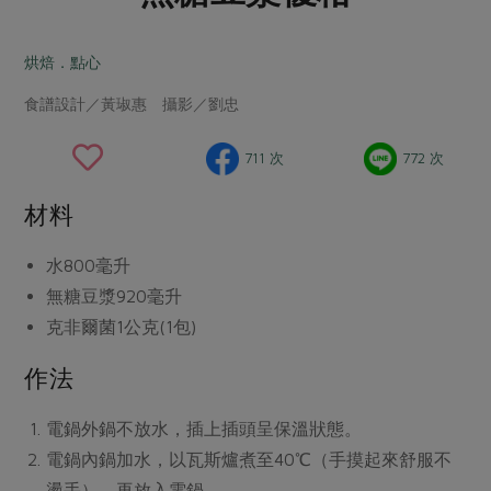
畜產肉類
水產
廚房瑜伽
合作25-經典快閃最後一週
水畜加工品
料理方式
烘焙．點心
產品檢驗
合作25-精選產品第四彈
關注議題
烘焙．點心
食譜設計／黃琡惠 攝影／劉忠
自主把關
合作25-精選產品第三彈
調理食材・點心
減硝酸鹽
惜食
醬料
檢驗報告
更多當季產品
調味醬料/南北貨
烘焙
非基改運動
支持本土農糧
711 次
772 次
湯品．鍋物
硝酸鹽檢驗
休閒零嘴
沖泡飲品
廢核運動
能源議題
漬物
材料
議題活動
保健食品
減添加物
減塑減廢
涼拌沙拉
社員權益
主婦聯盟X樂齡網特約優惠案
水
800毫升
公益金
食農教育
飲品
居家好物
無糖豆漿
920毫升
合作社法規
30%rPET紅烏龍茶
更多議題
克非爾菌
1公克(1包)
美妝保養
個人清潔
社務專區
2024農業發展計畫年度報告
主題食譜
生活者e週報
作法
家庭清潔
織品
選舉專區
更多議題活動
異國料理
日用品
圖書禮品
綠主張月刊
電鍋外鍋不放水，插上插頭呈保溫狀態。
年菜食譜
防災用品
最新消息
把最好的台灣味帶回家！
電鍋內鍋加水，以瓦斯爐煮至40℃（手摸起來舒服不
典藏閱覽室
養身食補
燙手），再放入電鍋。