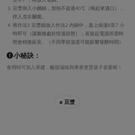
媒體報導
最新產品
節慶大餐
豆漿倒入小鋼鍋，加熱不超過40℃（喝起來適口），
下載專區
拌入克非爾菌。
優惠專區
將作法3 豆漿鍋放入作法2 內鍋中，蓋上保溫6至7 小
高麗菜海鮮煎餅
地區活動
時即可（讓菌種處於恆溫狀態）；若拔起電源所需時
素食專區
間會稍微延長。（不同季節溫度可能影響發酵時間）
社務會議
地區活動
樂齡友善
小秘訣：
活動報下載
食用時可加入果醬，酸甜滋味與果香更受孩子喜愛喔！
# 豆漿