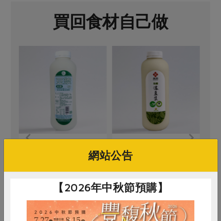
買回食材自己做
名記豆腐有限公司
茶月食品有限公司
網站公告
豆漿(無加糖)(名
有機濃豆漿(無加糖)(茶
記)-920ml/瓶
月)-940ml/瓶
920毫升
940±10毫升
【2026年中秋節預購】
全素
冷藏
全素
冷藏
$75
$80