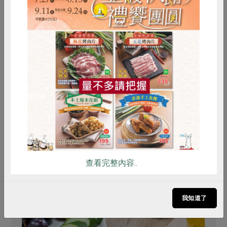
惜食
RPET
食譜
減硝酸鹽
雞蛋
食安
共同購買
你可能有興趣的食譜
查看完整內容..
我知道了