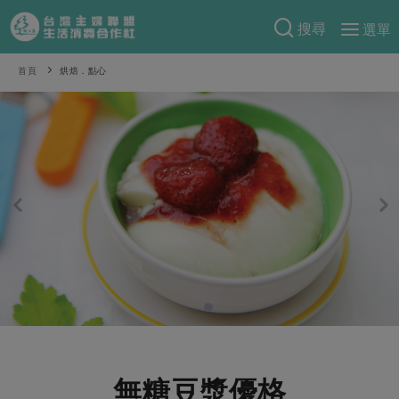
搜尋
選單
產品分類
首頁
烘焙．點心
當季蔬果
食譜料理
一籃菜
當令水果
食材
特別企畫
芽苗類
蕈菇類
米食
預購活動
綠主張
辛香料類
麵食
把最好的台灣味帶回家！
觀點文章
關於合作社
肉食
奶蛋豆・五穀
防災用品預購圓滿結束
主婦食堂
一籃菜真心話
海鮮
蛋
乳製品
認識合作社
重要公告
2026年端午節預購圓滿結束
社內大小事
合作聯合國
常備菜
豆製品
米麵雜糧
關於我們
更多預購活動
產品故事
生活提案
蔬食
合作社組織
肉品・水產
樂齡生活
親子食育
蛋料理
無糖豆漿優格
當季產品
員工與求才