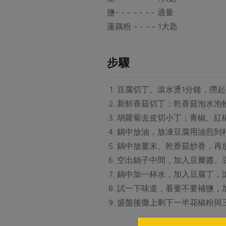
鹽- - - - - - - 適量
蓮藕粉 - - - - 1大匙
步驟
豆腐切丁、滾水燙1分鐘，撈
新鮮香菇切丁；乾香菇泡水泡
胡蘿蔔去皮切小丁；青椒、紅
鍋中放油，放凍豆腐用油煎到
鍋中放薑末、乾香菇炒香，再
空出鍋子中間，加入豆瓣醬、
鍋中加一杯水，加入豆腐丁，
試一下味道，看要不要補鹽，
盛盤後撒上剩下一半花椒粉與