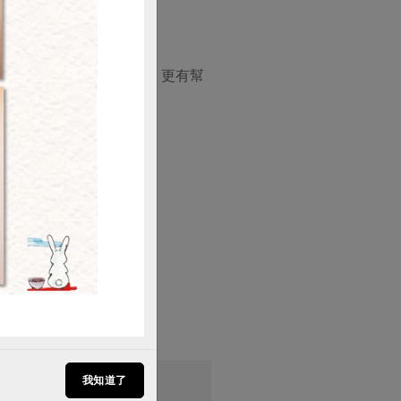
購買
的白麻油除了提香功能外，更有幫
# 青椒
# 甜椒
菇
# 豆腐
我知道了