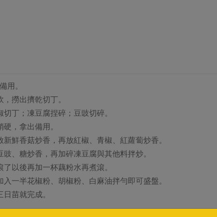
起備用。
軟，撈出擠乾切丁。
椒切丁；凍豆腐捏碎；豆豉切碎。
稍硬，拿出備用。
放新鮮香菇炒香，再放紅椒、青椒、紅蘿蔔炒香。
豆豉、糖炒香，再加碎凍豆腐與其他料拌炒。
滾了以後再加一杯藕粉水再煮滾。
加入一半花椒粉、胡椒粉、白麻油拌勻即可盛盤。
三日苗就完成。