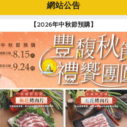
網站公告
【2026年中秋節預購】
苗）取代傳統蔥段，讓辛香之中多了一抹清爽綠意。香麻不嗆、
樣做讓料理的營養更加分
助蘿蔔硫素釋放
目的是破壞芽苗中細胞壁，讓內含的各項植化素與抗氧化物質更
在60度以下的環境最為活躍，麻婆豆腐盛盤後如靜置5~10分