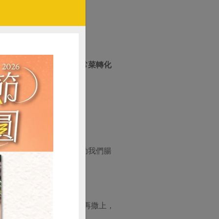
口感層次豐富，讓經典家常菜轉化
加釋放出來，入口後可幫助我們腸
鐘（視季節環境溫度調整）再撒上，