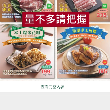
被高溫破壞，營養攝取更全面。
食
RPET
食譜
減硝酸鹽
雞蛋
食安
共同
植化素吸收
、紅蘿蔔中所含有的胡蘿蔔素，皆屬於脂溶性營養，因此料理中
們不只吃得美味，也吃到滿滿營養。
# 凍豆腐
# 三日苗
# 乾香菇
# 一寸鮮
# 麻油
# 豆豉
# 花椒
# 紅蘿蔔
# 香
查看完整內容..
買回食材自己做