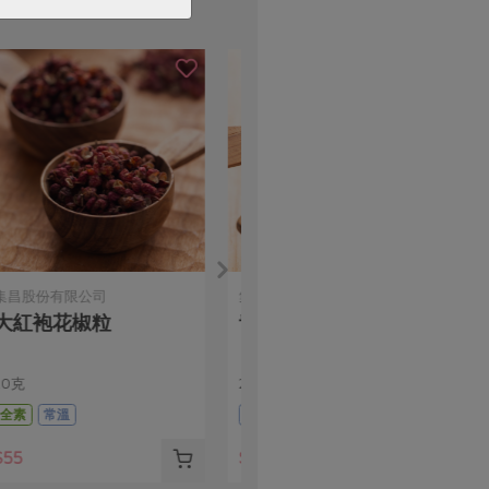
馥聚有限公司
范郁卿
公平貿易白胡椒粉(馥
蓮藕粉-300g
聚)-30g/瓶
30公克
300公克
五辛素
常溫
全素
常溫
$165
$365