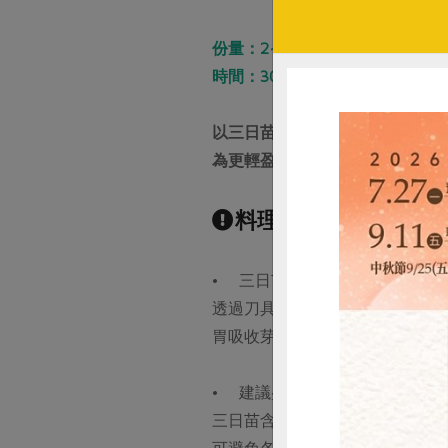
份量：2~4人
時間：30 分鐘
以三日苗（發芽三天大的青花椰
為更輕盈、無負擔的蔬食版本。
料理小撇步｜跟著這
• 三日苗可切碎後再撒上，幫
透過刀具將三日苗切段、切碎，
胃吸收芽苗營養的效率與濃度。
• 建議盛盤後再撒上三日苗
三日苗含有蘿蔔硫素等珍貴營養，