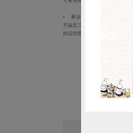
可避免各項植化素與抗氧化物質
惜
• 麻油不只提香，更可以幫助
不論是三日苗所含有的蘿蔔硫素
助這些營養素吸收的功能，讓我
# 辣豆瓣醬
# 白胡椒