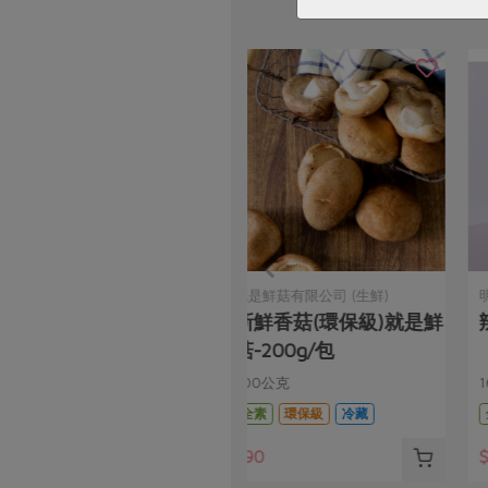
明德食品工業股份有限公司
民生食品工廠
辣豆瓣醬-165g
本土黑豆豉
165公克
80公克
全素
常溫
全素
常溫
$83
$55